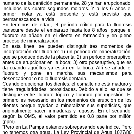
humano de la dentición permanente, 28 ya han erupcionado,
incluidos los cuatro segundos molares. Y a los 6 años el
primer molar ya está presente y está previsto que
permanezca toda la vida.
En términos de edad, el período crítico para la fluorosis
transcurre desde el embarazo hasta los 8 años, porque el
fluoruro se añade en el diente en formación y en pleno
proceso de mineralización.
En esta línea, se pueden distinguir tres momentos de
incorporación del fluoruro: 1) un período de mineralización,
que se produce desde la placenta; 2) un período preeruptivo,
antes de erupcionar en la boca; 3) otro poseruptivo, que es
da cuando aquéllos ya están en la boca. Allí se añade el
fluoruro y pone en marcha sus mecanismos para
desencadenar o no la fluorosis dentaria.
Cuando erupcionan los dientes, el esmalte no está maduro y
tiene irregularidades, porosidades. Debido a ello, es que se
distingue entre fluoruro tópico y fluoruro por ingestión. El
primero es necesario en los momentos de erupción de los
dientes porque ayudan a mineralizar sus superficies, que
originalmente nacen inmaduras y rugosas. En el segundo,
según la OMS, el valor permitido es 0.8 parte por millón
(ppm).
“Pero en La Pampa estamos sobrepasando ese índice. Pero
no tenemos otra agua. La Ley Provincial de Agua 1027/80