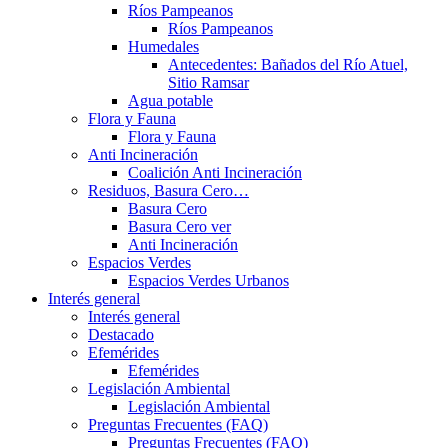
Ríos Pampeanos
Ríos Pampeanos
Humedales
Antecedentes: Bañados del Río Atuel,
Sitio Ramsar
Agua potable
Flora y Fauna
Flora y Fauna
Anti Incineración
Coalición Anti Incineración
Residuos, Basura Cero…
Basura Cero
Basura Cero ver
Anti Incineración
Espacios Verdes
Espacios Verdes Urbanos
Interés general
Interés general
Destacado
Efemérides
Efemérides
Legislación Ambiental
Legislación Ambiental
Preguntas Frecuentes (FAQ)
Preguntas Frecuentes (FAQ)