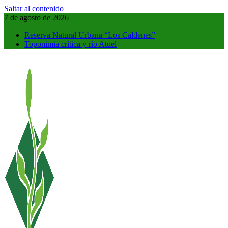
Saltar al contenido
7 de agosto de 2026
Reserva Natural Urbana “Los Caldenes”
Toponimia crítica y río Atuel