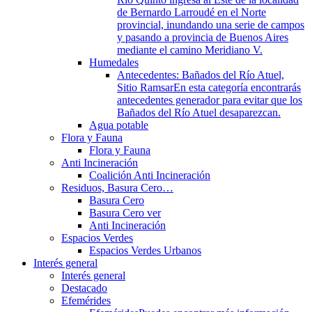
de Bernardo Larroudé en el Norte
provincial, inundando una serie de campos
y pasando a provincia de Buenos Aires
mediante el camino Meridiano V.
Humedales
Antecedentes: Bañados del Río Atuel,
Sitio Ramsar
En esta categoría encontrarás
antecedentes generador para evitar que los
Bañados del Río Atuel desaparezcan.
Agua potable
Flora y Fauna
Flora y Fauna
Anti Incineración
Coalición Anti Incineración
Residuos, Basura Cero…
Basura Cero
Basura Cero ver
Anti Incineración
Espacios Verdes
Espacios Verdes Urbanos
Interés general
Interés general
Destacado
Efemérides