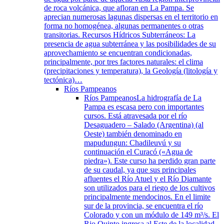
de roca volcánica, que afloran en La Pampa. Se
aprecian numerosas lagunas dispersas en el territorio en
forma no homogénea, algunas permanentes o otras
transitorias. Recursos Hídricos Subterráneos: La
presencia de agua subterránea y las posibilidades de su
aprovechamiento se encuentran condicionadas,
principalmente, por tres factores naturales: el clima
(precipitaciones y temperatura), la Geología (litología y
tectónica)…
Ríos Pampeanos
Ríos Pampeanos
La hidrografía de La
Pampa es escasa pero con importantes
cursos. Está atravesada por el río
Desaguadero – Salado (Argentina) (al
Oeste) también denominado en
mapudungun: Chadileuvú y su
continuación el Curacó («Agua de
piedra»). Este curso ha perdido gran parte
de su caudal, ya que sus principales
afluentes el Río Atuel y el Río Diamante
son utilizados para el riego de los cultivos
principalmente mendocinos. En el limite
sur de la provincia, se encuentra el río
Colorado y con un módulo de 149 m³/s. El
Rio Quinto ingresa al Este de la localidad