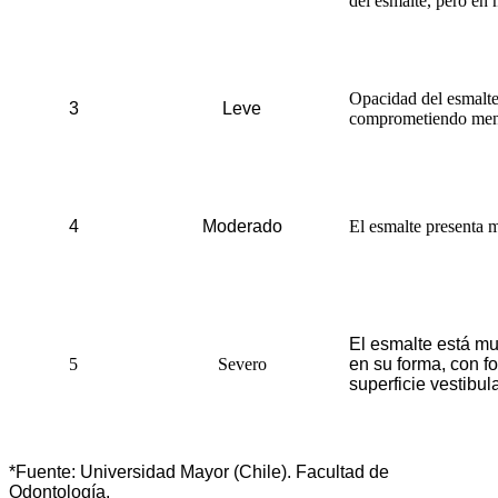
del esmalte, pero en 
Opacidad del esmalte 
3
Leve
comprometiendo meno
4
Moderado
El esmalte presenta m
El esmalte está mu
5
Severo
en su forma, con fo
superficie vestibul
*Fuente: Universidad Mayor (Chile). Facultad de
Odontología.