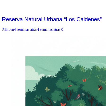
Reserva Natural Urbana “Los Caldenes”
Alihuen
4 semanas atrás
4 semanas atrás
0