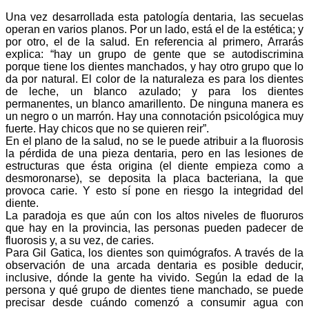
Una vez desarrollada esta patología dentaria, las secuelas
operan en varios planos. Por un lado, está el de la estética; y
por otro, el de la salud. En referencia al primero, Arrarás
explica: “hay un grupo de gente que se autodiscrimina
porque tiene los dientes manchados, y hay otro grupo que lo
da por natural. El color de la naturaleza es para los dientes
de leche, un blanco azulado; y para los dientes
permanentes, un blanco amarillento. De ninguna manera es
un negro o un marrón. Hay una connotación psicológica muy
fuerte. Hay chicos que no se quieren reir”.
En el plano de la salud, no se le puede atribuir a la fluorosis
la pérdida de una pieza dentaria, pero en las lesiones de
estructuras que ésta origina (el diente empieza como a
desmoronarse), se deposita la placa bacteriana, la que
provoca carie. Y esto sí pone en riesgo la integridad del
diente.
La paradoja es que aún con los altos niveles de fluoruros
que hay en la provincia, las personas pueden padecer de
fluorosis y, a su vez, de caries.
Para Gil Gatica, los dientes son quimógrafos. A través de la
observación de una arcada dentaria es posible deducir,
inclusive, dónde la gente ha vivido. Según la edad de la
persona y qué grupo de dientes tiene manchado, se puede
precisar desde cuándo comenzó a consumir agua con