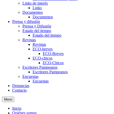
Links de interés
Links
Documentos
Documentos
Prensa y difusión
Prensa y Difusión
Estado del tiempo
Estado del tiempo
Revistas
Revistas
ECO-breves
ECO-Breves
ECO-chicos
ECO-Chicos
Escritores Pampeanos
Escritores Pampeanos
Encuestas
Encuestas
Denuncias
Contacto
Menú
Inicio
Quiénes somos