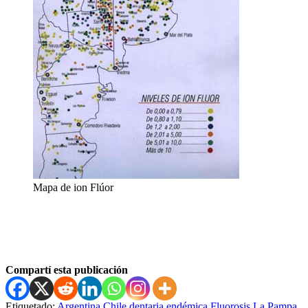
Mapa de ion Flúor
Compartí esta publicación
Etiquetado:
Argentina
Chile
dentaria
endémica
Fluorosis
La Pampa