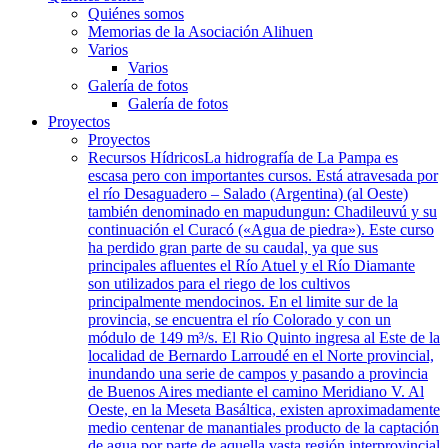
Quiénes somos
Memorias de la Asociación Alihuen
Varios
Varios
Galería de fotos
Galería de fotos
Proyectos
Proyectos
Recursos Hídricos
La hidrografía de La Pampa es
escasa pero con importantes cursos. Está atravesada por
el río Desaguadero – Salado (Argentina) (al Oeste)
también denominado en mapudungun: Chadileuvú y su
continuación el Curacó («Agua de piedra»). Este curso
ha perdido gran parte de su caudal, ya que sus
principales afluentes el Río Atuel y el Río Diamante
son utilizados para el riego de los cultivos
principalmente mendocinos. En el limite sur de la
provincia, se encuentra el río Colorado y con un
módulo de 149 m³/s. El Rio Quinto ingresa al Este de la
localidad de Bernardo Larroudé en el Norte provincial,
inundando una serie de campos y pasando a provincia
de Buenos Aires mediante el camino Meridiano V. Al
Oeste, en la Meseta Basáltica, existen aproximadamente
medio centenar de manantiales producto de la captación
de agua por parte de aquella vasta región interprovincial