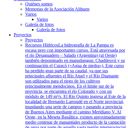
Quiénes somos
Memorias de la Asociación Alihuen
Varios
Varios
Galería de fotos
Galería de fotos
Proyectos
Proyectos
Recursos Hídricos
La hidrografía de La Pampa es
escasa pero con importantes cursos. Está atravesada por
el río Desaguadero – Salado (Argentina) (al Oeste)
también denominado en mapudungun: Chadileuvú y su
continuación el Curacó («Agua de piedra»). Este curso
ha perdido gran parte de su caudal, ya que sus
principales afluentes el Río Atuel y el Río Diamante
son utilizados para el riego de los cultivos
principalmente mendocinos. En el limite sur de la
provincia, se encuentra el río Colorado y con un
módulo de 149 m³/s. El Rio Quinto ingresa al Este de la
localidad de Bernardo Larroudé en el Norte provincial,
inundando una serie de campos y pasando a provincia
de Buenos Aires mediante el camino Meridiano V. Al
Oeste, en la Meseta Basáltica, existen aproximadamente
medio centenar de manantiales producto de la captación
de agua por parte de aquella vasta región interprovincial