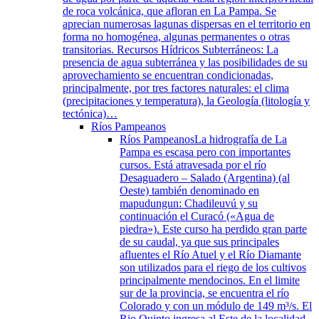
de roca volcánica, que afloran en La Pampa. Se
aprecian numerosas lagunas dispersas en el territorio en
forma no homogénea, algunas permanentes o otras
transitorias. Recursos Hídricos Subterráneos: La
presencia de agua subterránea y las posibilidades de su
aprovechamiento se encuentran condicionadas,
principalmente, por tres factores naturales: el clima
(precipitaciones y temperatura), la Geología (litología y
tectónica)…
Ríos Pampeanos
Ríos Pampeanos
La hidrografía de La
Pampa es escasa pero con importantes
cursos. Está atravesada por el río
Desaguadero – Salado (Argentina) (al
Oeste) también denominado en
mapudungun: Chadileuvú y su
continuación el Curacó («Agua de
piedra»). Este curso ha perdido gran parte
de su caudal, ya que sus principales
afluentes el Río Atuel y el Río Diamante
son utilizados para el riego de los cultivos
principalmente mendocinos. En el limite
sur de la provincia, se encuentra el río
Colorado y con un módulo de 149 m³/s. El
Rio Quinto ingresa al Este de la localidad