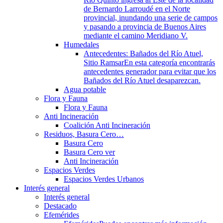
de Bernardo Larroudé en el Norte
provincial, inundando una serie de campos
y pasando a provincia de Buenos Aires
mediante el camino Meridiano V.
Humedales
Antecedentes: Bañados del Río Atuel,
Sitio Ramsar
En esta categoría encontrarás
antecedentes generador para evitar que los
Bañados del Río Atuel desaparezcan.
Agua potable
Flora y Fauna
Flora y Fauna
Anti Incineración
Coalición Anti Incineración
Residuos, Basura Cero…
Basura Cero
Basura Cero ver
Anti Incineración
Espacios Verdes
Espacios Verdes Urbanos
Interés general
Interés general
Destacado
Efemérides