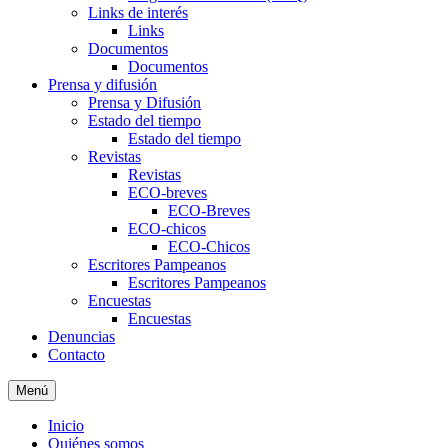
Links de interés
Links
Documentos
Documentos
Prensa y difusión
Prensa y Difusión
Estado del tiempo
Estado del tiempo
Revistas
Revistas
ECO-breves
ECO-Breves
ECO-chicos
ECO-Chicos
Escritores Pampeanos
Escritores Pampeanos
Encuestas
Encuestas
Denuncias
Contacto
Menú
Inicio
Quiénes somos