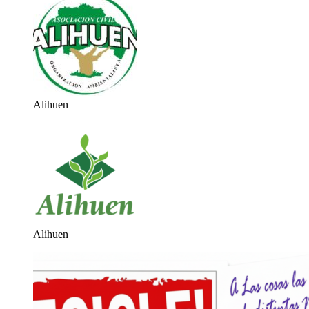
Alihuen
Alihuen