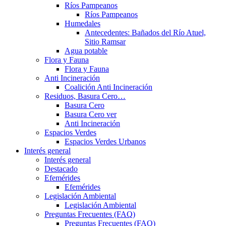
Ríos Pampeanos
Ríos Pampeanos
Humedales
Antecedentes: Bañados del Río Atuel,
Sitio Ramsar
Agua potable
Flora y Fauna
Flora y Fauna
Anti Incineración
Coalición Anti Incineración
Residuos, Basura Cero…
Basura Cero
Basura Cero ver
Anti Incineración
Espacios Verdes
Espacios Verdes Urbanos
Interés general
Interés general
Destacado
Efemérides
Efemérides
Legislación Ambiental
Legislación Ambiental
Preguntas Frecuentes (FAQ)
Preguntas Frecuentes (FAQ)