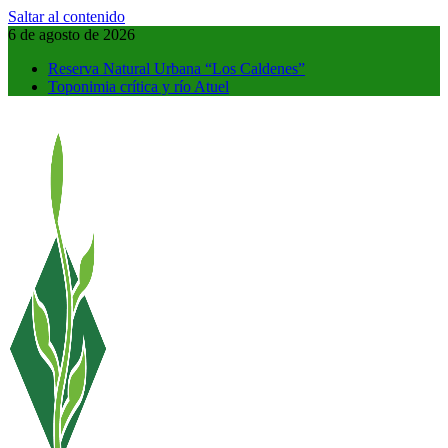
Saltar al contenido
6 de agosto de 2026
Reserva Natural Urbana “Los Caldenes”
Toponimia crítica y río Atuel