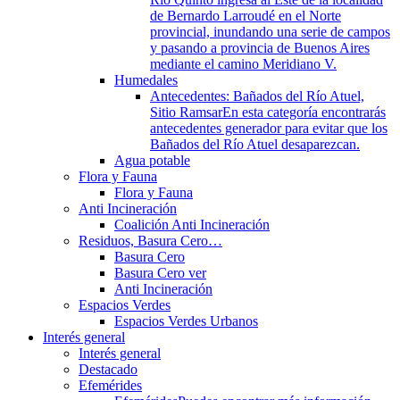
de Bernardo Larroudé en el Norte
provincial, inundando una serie de campos
y pasando a provincia de Buenos Aires
mediante el camino Meridiano V.
Humedales
Antecedentes: Bañados del Río Atuel,
Sitio Ramsar
En esta categoría encontrarás
antecedentes generador para evitar que los
Bañados del Río Atuel desaparezcan.
Agua potable
Flora y Fauna
Flora y Fauna
Anti Incineración
Coalición Anti Incineración
Residuos, Basura Cero…
Basura Cero
Basura Cero ver
Anti Incineración
Espacios Verdes
Espacios Verdes Urbanos
Interés general
Interés general
Destacado
Efemérides