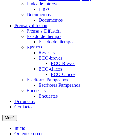
Links de interés
Links
Documentos
Documentos
Prensa y difusión
Prensa y Difusión
Estado del tiempo
Estado del tiempo
Revistas
Revistas
ECO-breves
ECO-Breves
ECO-chicos
ECO-Chicos
Escritores Pampeanos
Escritores Pampeanos
Encuestas
Encuestas
Denuncias
Contacto
Menú
Inicio
Quiénes somos