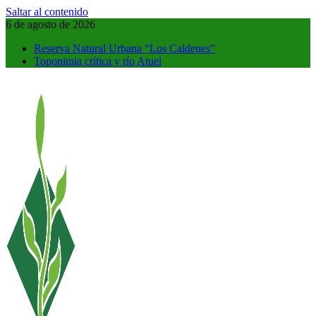
Saltar al contenido
6 de agosto de 2026
Reserva Natural Urbana “Los Caldenes”
Toponimia crítica y río Atuel