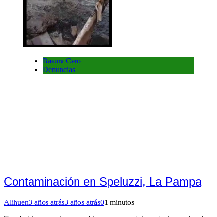
Basura Cero
Denuncias
Contaminación en Speluzzi, La Pampa
Alihuen
3 años atrás
3 años atrás
0
1 minutos