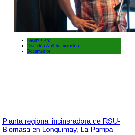
Basura Cero
Coalición Anti Incineración
Documentos
Planta regional incineradora de RSU-
Biomasa en Lonquimay, La Pampa