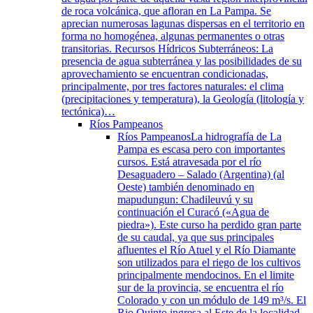
de roca volcánica, que afloran en La Pampa. Se
aprecian numerosas lagunas dispersas en el territorio en
forma no homogénea, algunas permanentes o otras
transitorias. Recursos Hídricos Subterráneos: La
presencia de agua subterránea y las posibilidades de su
aprovechamiento se encuentran condicionadas,
principalmente, por tres factores naturales: el clima
(precipitaciones y temperatura), la Geología (litología y
tectónica)…
Ríos Pampeanos
Ríos Pampeanos
La hidrografía de La
Pampa es escasa pero con importantes
cursos. Está atravesada por el río
Desaguadero – Salado (Argentina) (al
Oeste) también denominado en
mapudungun: Chadileuvú y su
continuación el Curacó («Agua de
piedra»). Este curso ha perdido gran parte
de su caudal, ya que sus principales
afluentes el Río Atuel y el Río Diamante
son utilizados para el riego de los cultivos
principalmente mendocinos. En el limite
sur de la provincia, se encuentra el río
Colorado y con un módulo de 149 m³/s. El
Rio Quinto ingresa al Este de la localidad