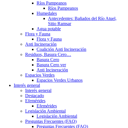
Ríos Pampeanos
Ríos Pampeanos
Humedales
Antecedentes: Bañados del Río Atuel,
Sitio Ramsar
Agua potable
Flora y Fauna
Flora y Fauna
Anti Incineración
Coalición Anti Incineración
Residuos, Basura Cero…
Basura Cero
Basura Cero ver
Anti Incineración
Espacios Verdes
Espacios Verdes Urbanos
Interés general
Interés general
Destacado
Efemérides
Efemérides
Legislación Ambiental
Legislación Ambiental
Preguntas Frecuentes (FAQ)
Preguntas Frecuentes (FAQ)