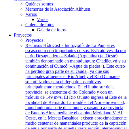
Quiénes somos
Memorias de la Asociación Alihuen
Varios
Varios
Galería de fotos
Galería de fotos
Proyectos
Proyectos
Recursos Hídricos
La hidrografía de La Pampa es
escasa pero con importantes cursos. Está atravesada por
el río Desaguadero – Salado (Argentina) (al Oeste)
también denominado en mapudungun: Chadileuvú y su
continuación el Curacó («Agua de piedra»). Este curso
ha perdido gran parte de su caudal, ya que sus
principales afluentes el Río Atuel y el Río Diamante
son utilizados para el riego de los cultivos
principalmente mendocinos. En el limite sur de la
provincia, se encuentra el río Colorado y con un
módulo de 149 m³/s. El Rio Quinto ingresa al Este de la
localidad de Bernardo Larroudé en el Norte provincial,
inundando una serie de campos y pasando a provincia
de Buenos Aires mediante el camino Meridiano V. Al
Oeste, en la Meseta Basáltica, existen aproximadamente
medio centenar de manantiales producto de la captación
de agua por parte de aquella vasta región interprovincial