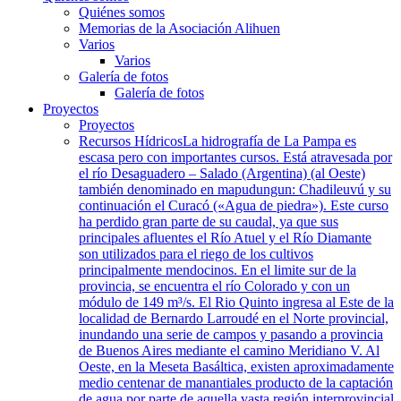
Quiénes somos
Memorias de la Asociación Alihuen
Varios
Varios
Galería de fotos
Galería de fotos
Proyectos
Proyectos
Recursos Hídricos
La hidrografía de La Pampa es
escasa pero con importantes cursos. Está atravesada por
el río Desaguadero – Salado (Argentina) (al Oeste)
también denominado en mapudungun: Chadileuvú y su
continuación el Curacó («Agua de piedra»). Este curso
ha perdido gran parte de su caudal, ya que sus
principales afluentes el Río Atuel y el Río Diamante
son utilizados para el riego de los cultivos
principalmente mendocinos. En el limite sur de la
provincia, se encuentra el río Colorado y con un
módulo de 149 m³/s. El Rio Quinto ingresa al Este de la
localidad de Bernardo Larroudé en el Norte provincial,
inundando una serie de campos y pasando a provincia
de Buenos Aires mediante el camino Meridiano V. Al
Oeste, en la Meseta Basáltica, existen aproximadamente
medio centenar de manantiales producto de la captación
de agua por parte de aquella vasta región interprovincial