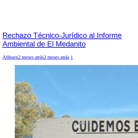
Rechazo Técnico-Jurídico al Informe
Ambiental de El Medanito
Alihuen
2 meses atrás
2 meses atrás
1