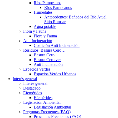
Ríos Pampeanos
Ríos Pampeanos
Humedales
Antecedentes: Bañados del Río Atuel,
Sitio Ramsar
Agua potable
Flora y Fauna
Flora y Fauna
Anti Incineración
Coalición Anti Incineración
Residuos, Basura Cero…
Basura Cero
Basura Cero ver
Anti Incineración
Espacios Verdes
Espacios Verdes Urbanos
Interés general
Interés general
Destacado
Efemérides
Efemérides
Legislación Ambiental
Legislación Ambiental
Preguntas Frecuentes (FAQ)
Preguntas Frecuentes (FAQ)