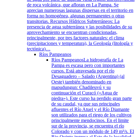
de roca volcánica, que afloran en La Pampa. Se
aprecian numerosas lagunas dispersas en el territorio en
forma no homogénea, algunas permanentes o otras
transitorias. Recursos Hídricos Subterráneos: La
presencia de agua subterránea y las posibilidades de su
aprovechamiento se encuentran condicionadas,
principalmente, por tres factores naturales: el clima
(precipitaciones y temperatura), la Geología (litología y
tectónica)…
Ríos Pampeanos
Ríos Pampeanos
La hidrografía de La
Pampa es escasa pero con importantes
cursos. Está atravesada por el río
Desaguadero – Salado (Argentina) (al
Oeste) también denominado en
mapudungun: Chadileuvú y su
continuación el Curacó («Agua de
piedra»). Este curso ha perdido gran parte
de su caudal, ya que sus principales
afluentes el Río Atuel y el Río Diamante
son utilizados para el riego de los cultivos
principalmente mendocinos. En el limite
sur de la provincia, se encuentra el río
Colorado y con un módulo de 149 m³/s. El
Rio Quinto ingresa al Este de la localidad