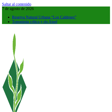
Saltar al contenido
7 de agosto de 2026
Reserva Natural Urbana “Los Caldenes”
Toponimia crítica y río Atuel