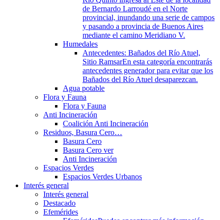
de Bernardo Larroudé en el Norte
provincial, inundando una serie de campos
y pasando a provincia de Buenos Aires
mediante el camino Meridiano V.
Humedales
Antecedentes: Bañados del Río Atuel,
Sitio Ramsar
En esta categoría encontrarás
antecedentes generador para evitar que los
Bañados del Río Atuel desaparezcan.
Agua potable
Flora y Fauna
Flora y Fauna
Anti Incineración
Coalición Anti Incineración
Residuos, Basura Cero…
Basura Cero
Basura Cero ver
Anti Incineración
Espacios Verdes
Espacios Verdes Urbanos
Interés general
Interés general
Destacado
Efemérides