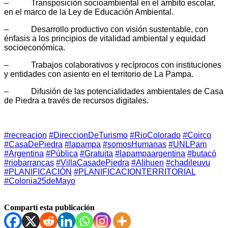
– Transposición socioambiental en el ámbito escolar,
en el marco de la Ley de Educación Ambiental.
– Desarrollo productivo con visión sustentable, con
énfasis a los principios de vitalidad ambiental y equidad
socioeconómica.
– Trabajos colaborativos y recíprocos con instituciones
y entidades con asiento en el territorio de La Pampa.
– Difusión de las potencialidades ambientales de Casa
de Piedra a través de recursos digitales.
#recreacion
#DireccionDeTurismo
#RioColorado
#Coirco
#CasaDePiedra
#lapampa
#somosHumanas
#UNLPam
#Argentina
#Pública
#Gratuita
#lapampaargentina
#butacó
#riobarrancas
#VillaCasadePiedra
#Alihuen
#chadileuvu
#PLANIFICACIÓN
#PLANIFICACIONTERRITORIAL
#Colonia25deMayo
Compartí esta publicación