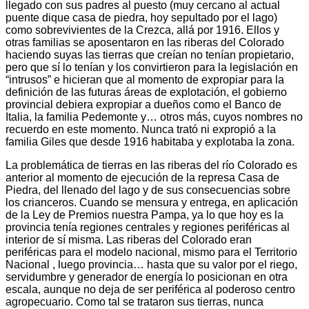
llegado con sus padres al puesto (muy cercano al actual
puente dique casa de piedra, hoy sepultado por el lago)
como sobrevivientes de la Crezca, allá por 1916. Ellos y
otras familias se aposentaron en las riberas del Colorado
haciendo suyas las tierras que creían no tenían propietario,
pero que sí lo tenían y los convirtieron para la legislación en
“intrusos” e hicieran que al momento de expropiar para la
definición de las futuras áreas de explotación, el gobierno
provincial debiera expropiar a dueños como el Banco de
Italia, la familia Pedemonte y… otros más, cuyos nombres no
recuerdo en este momento. Nunca trató ni expropió a la
familia Giles que desde 1916 habitaba y explotaba la zona.
La problemática de tierras en las riberas del río Colorado es
anterior al momento de ejecución de la represa Casa de
Piedra, del llenado del lago y de sus consecuencias sobre
los crianceros. Cuando se mensura y entrega, en aplicación
de la Ley de Premios nuestra Pampa, ya lo que hoy es la
provincia tenía regiones centrales y regiones periféricas al
interior de sí misma. Las riberas del Colorado eran
periféricas para el modelo nacional, mismo para el Territorio
Nacional , luego provincia… hasta que su valor por el riego,
servidumbre y generador de energía lo posicionan en otra
escala, aunque no deja de ser periférica al poderoso centro
agropecuario. Como tal se trataron sus tierras, nunca