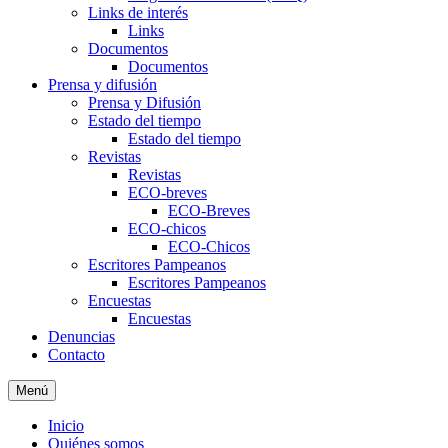
Links de interés
Links
Documentos
Documentos
Prensa y difusión
Prensa y Difusión
Estado del tiempo
Estado del tiempo
Revistas
Revistas
ECO-breves
ECO-Breves
ECO-chicos
ECO-Chicos
Escritores Pampeanos
Escritores Pampeanos
Encuestas
Encuestas
Denuncias
Contacto
Menú
Inicio
Quiénes somos