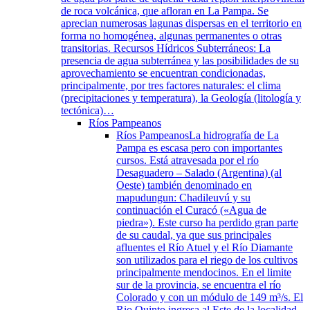
de roca volcánica, que afloran en La Pampa. Se
aprecian numerosas lagunas dispersas en el territorio en
forma no homogénea, algunas permanentes o otras
transitorias. Recursos Hídricos Subterráneos: La
presencia de agua subterránea y las posibilidades de su
aprovechamiento se encuentran condicionadas,
principalmente, por tres factores naturales: el clima
(precipitaciones y temperatura), la Geología (litología y
tectónica)…
Ríos Pampeanos
Ríos Pampeanos
La hidrografía de La
Pampa es escasa pero con importantes
cursos. Está atravesada por el río
Desaguadero – Salado (Argentina) (al
Oeste) también denominado en
mapudungun: Chadileuvú y su
continuación el Curacó («Agua de
piedra»). Este curso ha perdido gran parte
de su caudal, ya que sus principales
afluentes el Río Atuel y el Río Diamante
son utilizados para el riego de los cultivos
principalmente mendocinos. En el limite
sur de la provincia, se encuentra el río
Colorado y con un módulo de 149 m³/s. El
Rio Quinto ingresa al Este de la localidad