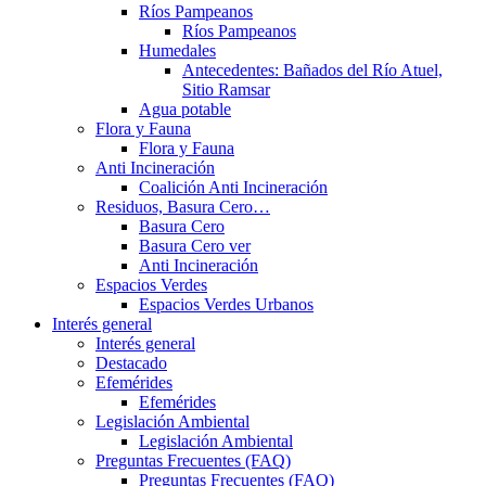
Ríos Pampeanos
Ríos Pampeanos
Humedales
Antecedentes: Bañados del Río Atuel,
Sitio Ramsar
Agua potable
Flora y Fauna
Flora y Fauna
Anti Incineración
Coalición Anti Incineración
Residuos, Basura Cero…
Basura Cero
Basura Cero ver
Anti Incineración
Espacios Verdes
Espacios Verdes Urbanos
Interés general
Interés general
Destacado
Efemérides
Efemérides
Legislación Ambiental
Legislación Ambiental
Preguntas Frecuentes (FAQ)
Preguntas Frecuentes (FAQ)