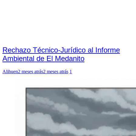
Rechazo Técnico-Jurídico al Informe
Ambiental de El Medanito
Alihuen
2 meses atrás
2 meses atrás
1