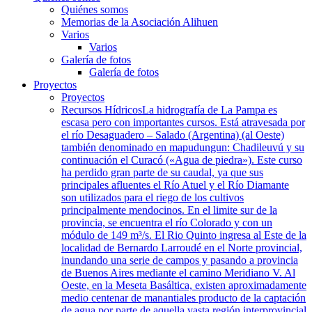
Quiénes somos
Memorias de la Asociación Alihuen
Varios
Varios
Galería de fotos
Galería de fotos
Proyectos
Proyectos
Recursos Hídricos
La hidrografía de La Pampa es
escasa pero con importantes cursos. Está atravesada por
el río Desaguadero – Salado (Argentina) (al Oeste)
también denominado en mapudungun: Chadileuvú y su
continuación el Curacó («Agua de piedra»). Este curso
ha perdido gran parte de su caudal, ya que sus
principales afluentes el Río Atuel y el Río Diamante
son utilizados para el riego de los cultivos
principalmente mendocinos. En el limite sur de la
provincia, se encuentra el río Colorado y con un
módulo de 149 m³/s. El Rio Quinto ingresa al Este de la
localidad de Bernardo Larroudé en el Norte provincial,
inundando una serie de campos y pasando a provincia
de Buenos Aires mediante el camino Meridiano V. Al
Oeste, en la Meseta Basáltica, existen aproximadamente
medio centenar de manantiales producto de la captación
de agua por parte de aquella vasta región interprovincial