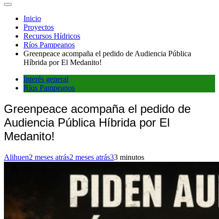
Inicio
Proyectos
Recursos Hídricos
Ríos Pampeanos
Greenpeace acompaña el pedido de Audiencia Pública
Híbrida por El Medanito!
Interés general
Ríos Pampeanos
Greenpeace acompaña el pedido de
Audiencia Pública Híbrida por El
Medanito!
Alihuen
2 meses atrás
2 meses atrás
3
3 minutos