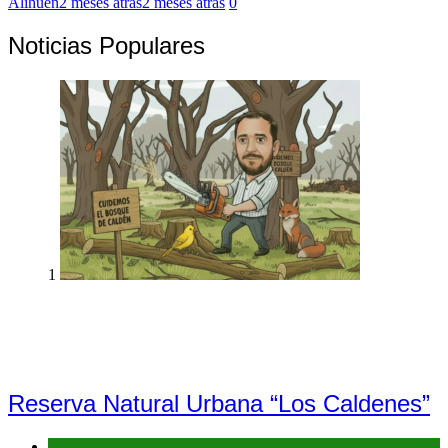
Alihuen
2 meses atrás
2 meses atrás
0
Noticias Populares
1
Reserva Natural Urbana “Los Caldenes”
Denuncias