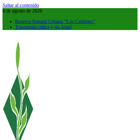
Saltar al contenido
6 de agosto de 2026
Reserva Natural Urbana “Los Caldenes”
Toponimia crítica y río Atuel