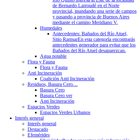
de Bernardo Larroudé en el Norte
provincial, inundando una serie de campos
y pasando a provincia de Buenos Aires
mediante el camino Meridiano V.
Humedales
Antecedentes: Bañados del Río Atuel,
Sitio Ramsar
En esta categoría encontrarás
antecedentes generador para evitar que los
Bañados del Río Atuel desaparezcan.
Agua potable
Flora y Fauna
Flora y Fauna
Anti Incineración
Coalición Anti Incineración
Residuos, Basura Cero…
Basura Cero
Basura Cero ver
Anti Incineración
Espacios Verdes
Espacios Verdes Urbanos
Interés general
Interés general
Destacado
Efemérides