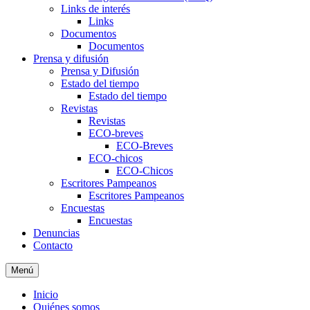
Links de interés
Links
Documentos
Documentos
Prensa y difusión
Prensa y Difusión
Estado del tiempo
Estado del tiempo
Revistas
Revistas
ECO-breves
ECO-Breves
ECO-chicos
ECO-Chicos
Escritores Pampeanos
Escritores Pampeanos
Encuestas
Encuestas
Denuncias
Contacto
Menú
Inicio
Quiénes somos