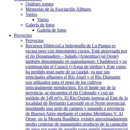
Quiénes somos
Memorias de la Asociación Alihuen
Varios
Varios
Galería de fotos
Galería de fotos
Proyectos
Proyectos
Recursos Hídricos
La hidrografía de La Pampa es
escasa pero con importantes cursos. Está atravesada por
el río Desaguadero – Salado (Argentina) (al Oeste)
también denominado en mapudungun: Chadileuvú y su
continuación el Curacó («Agua de piedra»). Este curso
ha perdido gran parte de su caudal, ya que sus
principales afluentes el Río Atuel y el Río Diamante
son utilizados para el riego de los cultivos
principalmente mendocinos. En el limite sur de la
provincia, se encuentra el río Colorado y con un
módulo de 149 m³/s. El Rio Quinto ingresa al Este de la
localidad de Bernardo Larroudé en el Norte provincial,
inundando una serie de campos y pasando a provincia
de Buenos Aires mediante el camino Meridiano V. Al
Oeste, en la Meseta Basáltica, existen aproximadamente
medio centenar de manantiales producto de la captación
de agua por parte de aquella vasta región interprovincial