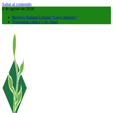
Saltar al contenido
6 de agosto de 2026
Reserva Natural Urbana “Los Caldenes”
Toponimia crítica y río Atuel