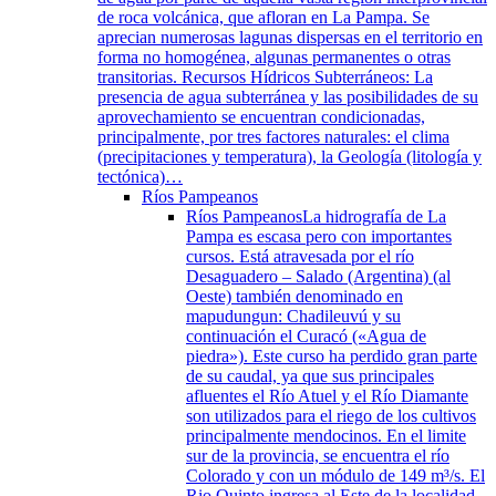
de roca volcánica, que afloran en La Pampa. Se
aprecian numerosas lagunas dispersas en el territorio en
forma no homogénea, algunas permanentes o otras
transitorias. Recursos Hídricos Subterráneos: La
presencia de agua subterránea y las posibilidades de su
aprovechamiento se encuentran condicionadas,
principalmente, por tres factores naturales: el clima
(precipitaciones y temperatura), la Geología (litología y
tectónica)…
Ríos Pampeanos
Ríos Pampeanos
La hidrografía de La
Pampa es escasa pero con importantes
cursos. Está atravesada por el río
Desaguadero – Salado (Argentina) (al
Oeste) también denominado en
mapudungun: Chadileuvú y su
continuación el Curacó («Agua de
piedra»). Este curso ha perdido gran parte
de su caudal, ya que sus principales
afluentes el Río Atuel y el Río Diamante
son utilizados para el riego de los cultivos
principalmente mendocinos. En el limite
sur de la provincia, se encuentra el río
Colorado y con un módulo de 149 m³/s. El
Rio Quinto ingresa al Este de la localidad