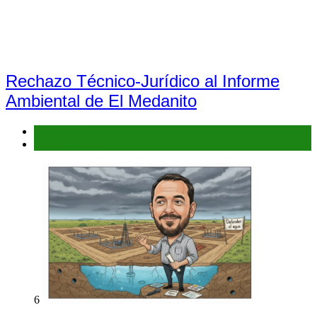
Rechazo Técnico-Jurídico al Informe
Ambiental de El Medanito
Denuncias
Interés general
6