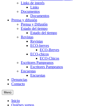
Links de interés
Links
Documentos
Documentos
Prensa y difusión
Prensa y Difusión
Estado del tiempo
Estado del tiempo
Revistas
Revistas
ECO-breves
ECO-Breves
ECO-chicos
ECO-Chicos
Escritores Pampeanos
Escritores Pampeanos
Encuestas
Encuestas
Denuncias
Contacto
Menú
Inicio
Quiénes somos