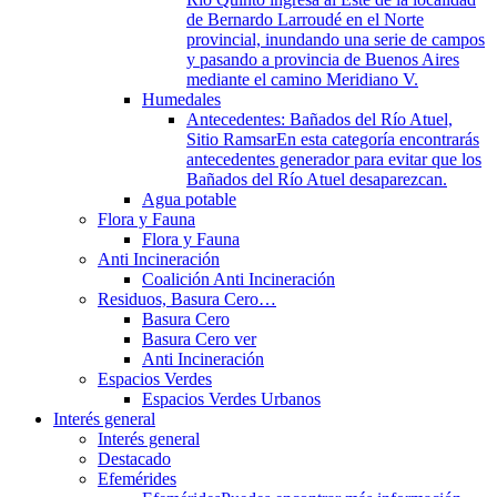
de Bernardo Larroudé en el Norte
provincial, inundando una serie de campos
y pasando a provincia de Buenos Aires
mediante el camino Meridiano V.
Humedales
Antecedentes: Bañados del Río Atuel,
Sitio Ramsar
En esta categoría encontrarás
antecedentes generador para evitar que los
Bañados del Río Atuel desaparezcan.
Agua potable
Flora y Fauna
Flora y Fauna
Anti Incineración
Coalición Anti Incineración
Residuos, Basura Cero…
Basura Cero
Basura Cero ver
Anti Incineración
Espacios Verdes
Espacios Verdes Urbanos
Interés general
Interés general
Destacado
Efemérides