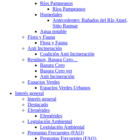
Ríos Pampeanos
Ríos Pampeanos
Humedales
Antecedentes: Bañados del Río Atuel,
Sitio Ramsar
Agua potable
Flora y Fauna
Flora y Fauna
Anti Incineración
Coalición Anti Incineración
Residuos, Basura Cero…
Basura Cero
Basura Cero ver
Anti Incineración
Espacios Verdes
Espacios Verdes Urbanos
Interés general
Interés general
Destacado
Efemérides
Efemérides
Legislación Ambiental
Legislación Ambiental
Preguntas Frecuentes (FAQ)
Preguntas Frecuentes (FAQ)