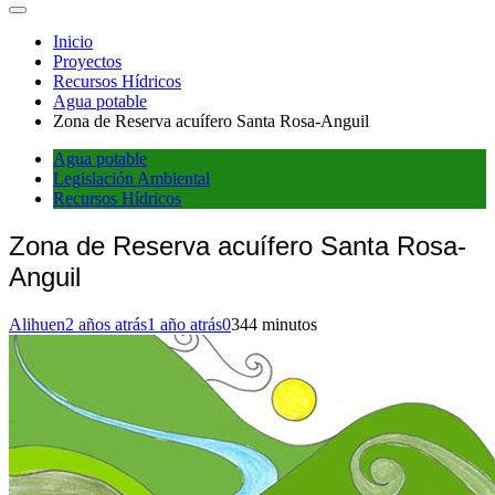
Inicio
Proyectos
Recursos Hídricos
Agua potable
Zona de Reserva acuífero Santa Rosa-Anguil
Agua potable
Legislación Ambiental
Recursos Hídricos
Zona de Reserva acuífero Santa Rosa-
Anguil
Alihuen
2 años atrás
1 año atrás
0
344 minutos