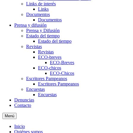
Links de interés
Links
Documentos
Documentos
Prensa y difusión
Prensa y Difusión
Estado del tiempo
Estado del tiempo
Revistas
Revistas
ECO-breves
ECO-Breves
ECO-chicos
ECO-Chicos
Escritores Pampeanos
Escritores Pampeanos
Encuestas
Encuestas
Denuncias
Contacto
Menú
Inicio
Quiénes somos