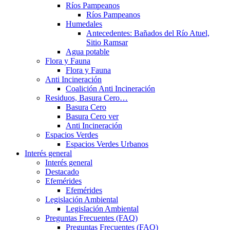
Ríos Pampeanos
Ríos Pampeanos
Humedales
Antecedentes: Bañados del Río Atuel,
Sitio Ramsar
Agua potable
Flora y Fauna
Flora y Fauna
Anti Incineración
Coalición Anti Incineración
Residuos, Basura Cero…
Basura Cero
Basura Cero ver
Anti Incineración
Espacios Verdes
Espacios Verdes Urbanos
Interés general
Interés general
Destacado
Efemérides
Efemérides
Legislación Ambiental
Legislación Ambiental
Preguntas Frecuentes (FAQ)
Preguntas Frecuentes (FAQ)