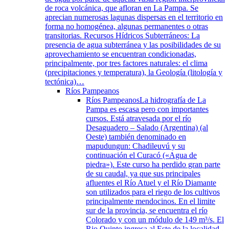
de roca volcánica, que afloran en La Pampa. Se
aprecian numerosas lagunas dispersas en el territorio en
forma no homogénea, algunas permanentes o otras
transitorias. Recursos Hídricos Subterráneos: La
presencia de agua subterránea y las posibilidades de su
aprovechamiento se encuentran condicionadas,
principalmente, por tres factores naturales: el clima
(precipitaciones y temperatura), la Geología (litología y
tectónica)…
Ríos Pampeanos
Ríos Pampeanos
La hidrografía de La
Pampa es escasa pero con importantes
cursos. Está atravesada por el río
Desaguadero – Salado (Argentina) (al
Oeste) también denominado en
mapudungun: Chadileuvú y su
continuación el Curacó («Agua de
piedra»). Este curso ha perdido gran parte
de su caudal, ya que sus principales
afluentes el Río Atuel y el Río Diamante
son utilizados para el riego de los cultivos
principalmente mendocinos. En el limite
sur de la provincia, se encuentra el río
Colorado y con un módulo de 149 m³/s. El
Rio Quinto ingresa al Este de la localidad