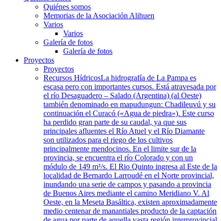
Quiénes somos
Memorias de la Asociación Alihuen
Varios
Varios
Galería de fotos
Galería de fotos
Proyectos
Proyectos
Recursos Hídricos
La hidrografía de La Pampa es
escasa pero con importantes cursos. Está atravesada por
el río Desaguadero – Salado (Argentina) (al Oeste)
también denominado en mapudungun: Chadileuvú y su
continuación el Curacó («Agua de piedra»). Este curso
ha perdido gran parte de su caudal, ya que sus
principales afluentes el Río Atuel y el Río Diamante
son utilizados para el riego de los cultivos
principalmente mendocinos. En el limite sur de la
provincia, se encuentra el río Colorado y con un
módulo de 149 m³/s. El Rio Quinto ingresa al Este de la
localidad de Bernardo Larroudé en el Norte provincial,
inundando una serie de campos y pasando a provincia
de Buenos Aires mediante el camino Meridiano V. Al
Oeste, en la Meseta Basáltica, existen aproximadamente
medio centenar de manantiales producto de la captación
de agua por parte de aquella vasta región interprovincial