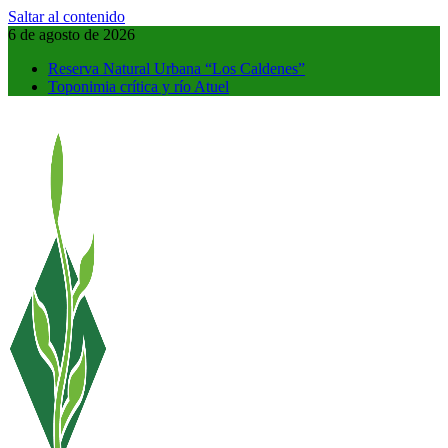
Saltar al contenido
6 de agosto de 2026
Reserva Natural Urbana “Los Caldenes”
Toponimia crítica y río Atuel