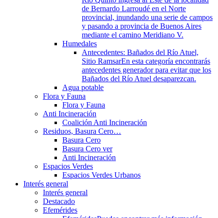
de Bernardo Larroudé en el Norte
provincial, inundando una serie de campos
y pasando a provincia de Buenos Aires
mediante el camino Meridiano V.
Humedales
Antecedentes: Bañados del Río Atuel,
Sitio Ramsar
En esta categoría encontrarás
antecedentes generador para evitar que los
Bañados del Río Atuel desaparezcan.
Agua potable
Flora y Fauna
Flora y Fauna
Anti Incineración
Coalición Anti Incineración
Residuos, Basura Cero…
Basura Cero
Basura Cero ver
Anti Incineración
Espacios Verdes
Espacios Verdes Urbanos
Interés general
Interés general
Destacado
Efemérides