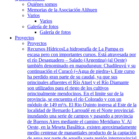
Quiénes somos
Memorias de la Asociación Alihuen
Varios
Varios
Galería de fotos
Galería de fotos
Proyectos
Proyectos
Recursos Hídricos
La hidrografía de La Pampa es
escasa pero con importantes cursos. Está atravesada por
el río Desaguadero – Salado (Argentina) (al Oeste)
también denominado en mapudungun: Chadileuvú y su
continuación el Curacó («Agua de piedra»). Este curso
ha perdido gran parte de su caudal, ya que sus
principales afluentes el Río Atuel y el Río Diamante
son utilizados para el riego de los cultivos
principalmente mendocinos. En el limite sur de la
provincia, se encuentra el río Colorado y con un
módulo de 149 m³/s. El Rio Quinto ingresa al Este de la
localidad de Bernardo Larroudé en el Norte provincial,
inundando una serie de campos y pasando a provincia
de Buenos Aires mediante el camino Meridiano V. Al
Oeste, en la Meseta Basáltica, existen aproximadamente
medio centenar de manantiales producto de la captación
de agua por parte de aquella vasta región interprovincial