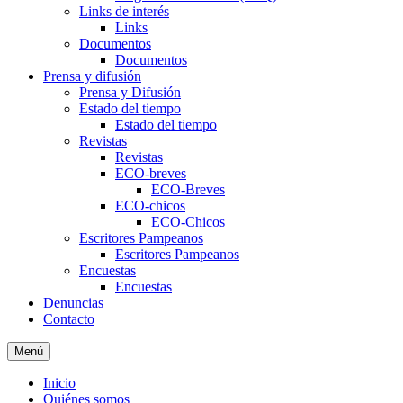
Links de interés
Links
Documentos
Documentos
Prensa y difusión
Prensa y Difusión
Estado del tiempo
Estado del tiempo
Revistas
Revistas
ECO-breves
ECO-Breves
ECO-chicos
ECO-Chicos
Escritores Pampeanos
Escritores Pampeanos
Encuestas
Encuestas
Denuncias
Contacto
Menú
Inicio
Quiénes somos