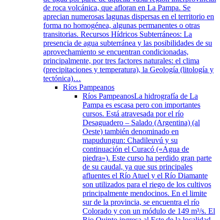
de roca volcánica, que afloran en La Pampa. Se
aprecian numerosas lagunas dispersas en el territorio en
forma no homogénea, algunas permanentes o otras
transitorias. Recursos Hídricos Subterráneos: La
presencia de agua subterránea y las posibilidades de su
aprovechamiento se encuentran condicionadas,
principalmente, por tres factores naturales: el clima
(precipitaciones y temperatura), la Geología (litología y
tectónica)…
Ríos Pampeanos
Ríos Pampeanos
La hidrografía de La
Pampa es escasa pero con importantes
cursos. Está atravesada por el río
Desaguadero – Salado (Argentina) (al
Oeste) también denominado en
mapudungun: Chadileuvú y su
continuación el Curacó («Agua de
piedra»). Este curso ha perdido gran parte
de su caudal, ya que sus principales
afluentes el Río Atuel y el Río Diamante
son utilizados para el riego de los cultivos
principalmente mendocinos. En el limite
sur de la provincia, se encuentra el río
Colorado y con un módulo de 149 m³/s. El
Rio Quinto ingresa al Este de la localidad