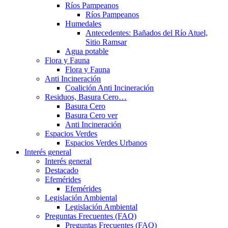
Ríos Pampeanos
Ríos Pampeanos
Humedales
Antecedentes: Bañados del Río Atuel,
Sitio Ramsar
Agua potable
Flora y Fauna
Flora y Fauna
Anti Incineración
Coalición Anti Incineración
Residuos, Basura Cero…
Basura Cero
Basura Cero ver
Anti Incineración
Espacios Verdes
Espacios Verdes Urbanos
Interés general
Interés general
Destacado
Efemérides
Efemérides
Legislación Ambiental
Legislación Ambiental
Preguntas Frecuentes (FAQ)
Preguntas Frecuentes (FAQ)