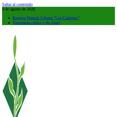
Saltar al contenido
9 de agosto de 2026
Reserva Natural Urbana “Los Caldenes”
Toponimia crítica y río Atuel