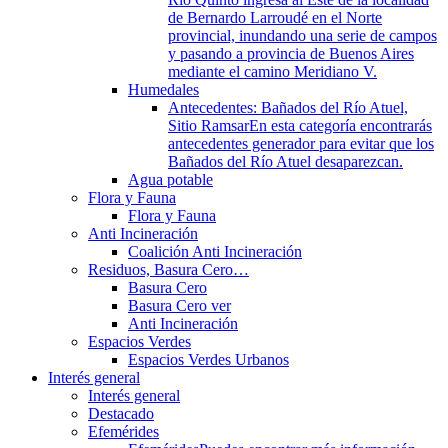
de Bernardo Larroudé en el Norte
provincial, inundando una serie de campos
y pasando a provincia de Buenos Aires
mediante el camino Meridiano V.
Humedales
Antecedentes: Bañados del Río Atuel,
Sitio Ramsar
En esta categoría encontrarás
antecedentes generador para evitar que los
Bañados del Río Atuel desaparezcan.
Agua potable
Flora y Fauna
Flora y Fauna
Anti Incineración
Coalición Anti Incineración
Residuos, Basura Cero…
Basura Cero
Basura Cero ver
Anti Incineración
Espacios Verdes
Espacios Verdes Urbanos
Interés general
Interés general
Destacado
Efemérides