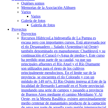
Quiénes somos
Memorias de la Asociación Alihuen
Varios
Varios
Galería de fotos
Galería de fotos
Proyectos
Proyectos
Recursos Hídricos
La hidrografía de La Pampa es
escasa pero con importantes cursos. Está atravesada por
el río Desaguadero – Salado (Argentina) (al Oeste)
también denominado en mapudungun: Chadileuvú y su
continuación el Curacó («Agua de piedra»). Este curso
ha perdido gran parte de su caudal, ya que sus
principales afluentes el Río Atuel y el Río Diamante
son utilizados para el riego de los cultivos
principalmente mendocinos. En el limite sur de la
provincia, se encuentra el río Colorado y con un
módulo de 149 m³/s. El Rio Quinto ingresa al Este de la
localidad de Bernardo Larroudé en el Norte provincial,
inundando una serie de campos y pasando a provincia
de Buenos Aires mediante el camino Meridiano V. Al
Oeste, en la Meseta Basáltica, existen aproximadamente
medio centenar de manantiales producto de la captación
de agua por parte de aquella vasta región interprovincial