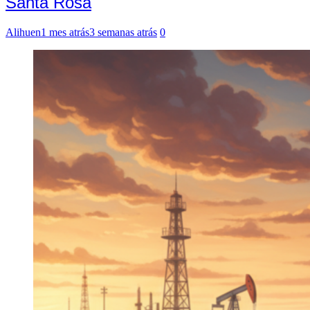
Santa Rosa
Alihuen
1 mes atrás
3 semanas atrás
0