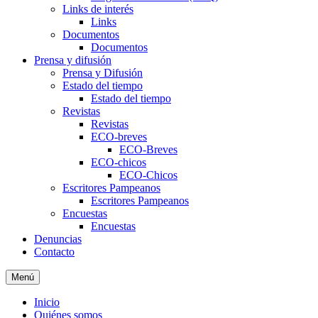
Links de interés
Links
Documentos
Documentos
Prensa y difusión
Prensa y Difusión
Estado del tiempo
Estado del tiempo
Revistas
Revistas
ECO-breves
ECO-Breves
ECO-chicos
ECO-Chicos
Escritores Pampeanos
Escritores Pampeanos
Encuestas
Encuestas
Denuncias
Contacto
Menú
Inicio
Quiénes somos