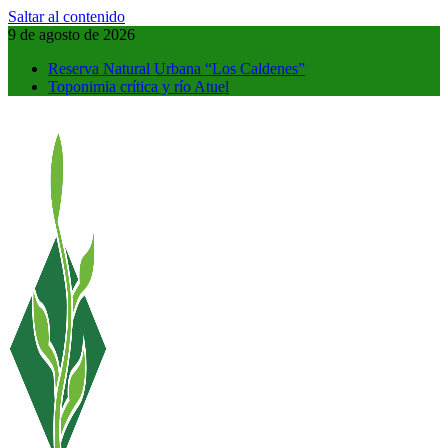
Saltar al contenido
9 de agosto de 2026
Reserva Natural Urbana “Los Caldenes”
Toponimia crítica y río Atuel