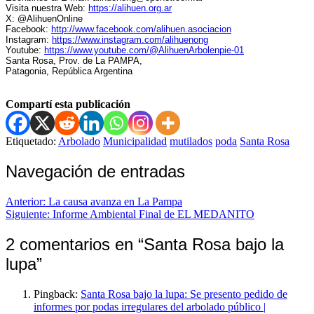
Visita nuestra Web:
https://alihuen.org.ar
X: @AlihuenOnline
Facebook:
http://www.facebook.com/alihuen.asociacion
Instagram:
https://www.instagram.com/alihuenong
Youtube:
https://www.youtube.com/@AlihuenArbolenpie-01
Santa Rosa, Prov. de La PAMPA,
Patagonia, República Argentina
Compartí esta publicación
Etiquetado:
Arbolado
Municipalidad
mutilados
poda
Santa Rosa
Navegación de entradas
Anterior:
La causa avanza en La Pampa
Siguiente:
Informe Ambiental Final de EL MEDANITO
2 comentarios en “
Santa Rosa bajo la
lupa
”
Pingback:
Santa Rosa bajo la lupa: Se presento pedido de
informes por podas irregulares del arbolado público |