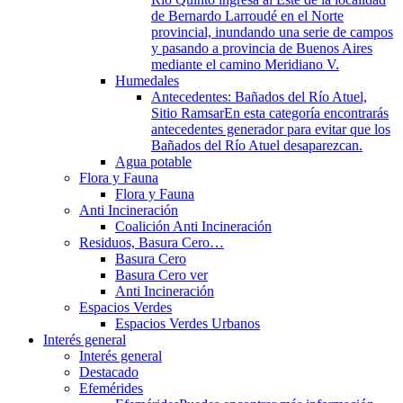
de Bernardo Larroudé en el Norte
provincial, inundando una serie de campos
y pasando a provincia de Buenos Aires
mediante el camino Meridiano V.
Humedales
Antecedentes: Bañados del Río Atuel,
Sitio Ramsar
En esta categoría encontrarás
antecedentes generador para evitar que los
Bañados del Río Atuel desaparezcan.
Agua potable
Flora y Fauna
Flora y Fauna
Anti Incineración
Coalición Anti Incineración
Residuos, Basura Cero…
Basura Cero
Basura Cero ver
Anti Incineración
Espacios Verdes
Espacios Verdes Urbanos
Interés general
Interés general
Destacado
Efemérides