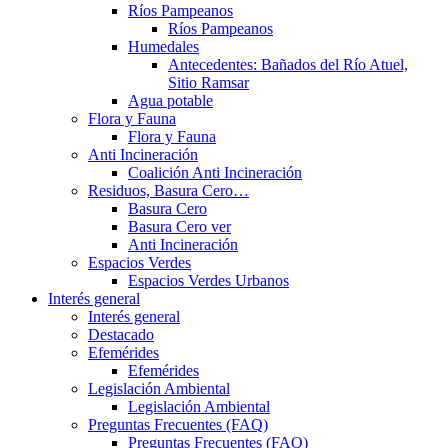
Ríos Pampeanos
Ríos Pampeanos
Humedales
Antecedentes: Bañados del Río Atuel,
Sitio Ramsar
Agua potable
Flora y Fauna
Flora y Fauna
Anti Incineración
Coalición Anti Incineración
Residuos, Basura Cero…
Basura Cero
Basura Cero ver
Anti Incineración
Espacios Verdes
Espacios Verdes Urbanos
Interés general
Interés general
Destacado
Efemérides
Efemérides
Legislación Ambiental
Legislación Ambiental
Preguntas Frecuentes (FAQ)
Preguntas Frecuentes (FAQ)