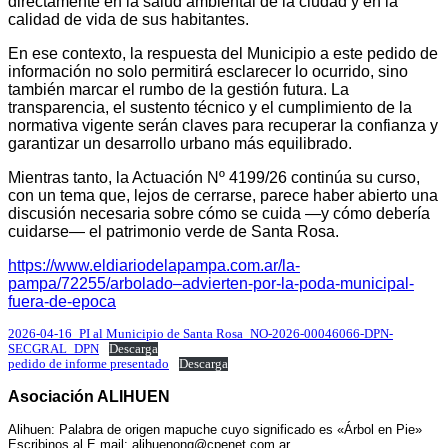
directamente en la salud ambiental de la ciudad y en la
calidad de vida de sus habitantes.
En ese contexto, la respuesta del Municipio a este pedido de
información no solo permitirá esclarecer lo ocurrido, sino
también marcar el rumbo de la gestión futura. La
transparencia, el sustento técnico y el cumplimiento de la
normativa vigente serán claves para recuperar la confianza y
garantizar un desarrollo urbano más equilibrado.
Mientras tanto, la Actuación Nº 4199/26 continúa su curso,
con un tema que, lejos de cerrarse, parece haber abierto una
discusión necesaria sobre cómo se cuida —y cómo debería
cuidarse— el patrimonio verde de Santa Rosa.
https://www.eldiariodelapampa.com.ar/la-
pampa/72255/arbolado–advierten-por-la-poda-municipal-
fuera-de-epoca
2026-04-16_PI al Municipio de Santa Rosa_NO-2026-00046066-DPN-
SECGRAL_DPN
Descarga
pedido de informe presentado
Descarga
Asociación ALIHUEN
Alihuen: Palabra de origen mapuche cuyo significado es «Árbol en Pie»
Escribinos al E mail:
alihuenong@cpenet.com.ar