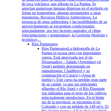
de roca volcánica, que afloran en La Pampa. Se
aprecian numerosas lagunas dispersas en el territorio en
forma no homogénea, algunas permanentes o otras
transitorias. Recursos Hídricos Subterráneos: La
presencia de agua subterránea y las posibilidades de su
aprovechamiento se encuentran condicionadas,
principalmente, por tres factores naturales: el clima
(precipitaciones y temperatura), la Geología (litología y
tectónica)…
Ríos Pampeanos
Ríos Pampeanos
La hidrografía de La
Pampa es escasa pero con importantes
cursos. Está atravesada por el río
Desaguadero – Salado (Argentina) (al
Oeste) también denominado en
mapudungun: Chadileuvú y su
continuación el Curacó («Agua de
piedra»). Este curso ha perdido gran parte
de su caudal, ya que sus principales
afluentes el Río Atuel y el Río Diamante
son utilizados para el riego de los cultivos
principalmente mendocinos. En el limite
sur de la provincia, se encuentra el río
Colorado y con un módulo de 149 m³/s. El
Rio Quinto ingresa al Este de la localidad