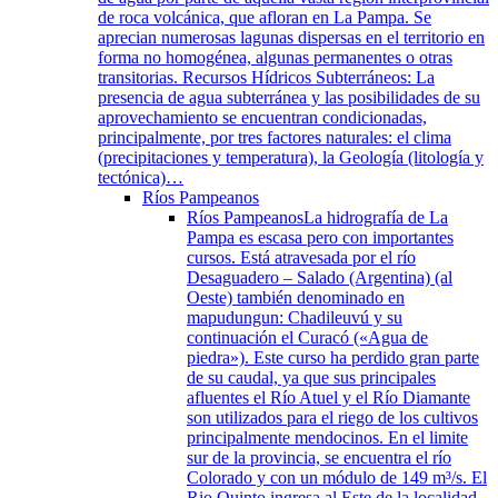
de roca volcánica, que afloran en La Pampa. Se
aprecian numerosas lagunas dispersas en el territorio en
forma no homogénea, algunas permanentes o otras
transitorias. Recursos Hídricos Subterráneos: La
presencia de agua subterránea y las posibilidades de su
aprovechamiento se encuentran condicionadas,
principalmente, por tres factores naturales: el clima
(precipitaciones y temperatura), la Geología (litología y
tectónica)…
Ríos Pampeanos
Ríos Pampeanos
La hidrografía de La
Pampa es escasa pero con importantes
cursos. Está atravesada por el río
Desaguadero – Salado (Argentina) (al
Oeste) también denominado en
mapudungun: Chadileuvú y su
continuación el Curacó («Agua de
piedra»). Este curso ha perdido gran parte
de su caudal, ya que sus principales
afluentes el Río Atuel y el Río Diamante
son utilizados para el riego de los cultivos
principalmente mendocinos. En el limite
sur de la provincia, se encuentra el río
Colorado y con un módulo de 149 m³/s. El
Rio Quinto ingresa al Este de la localidad