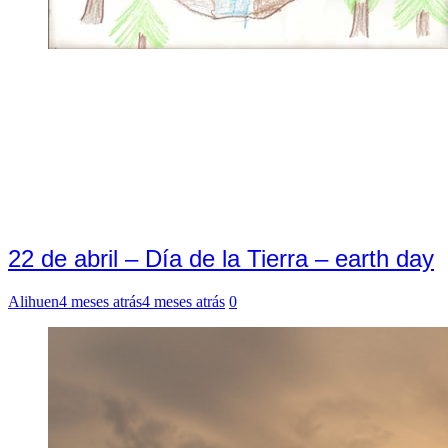
22 de abril – Día de la Tierra – earth day
Alihuen
4 meses atrás
4 meses atrás
0