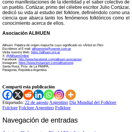
como manifestaciones de la identidad y el saber colectivo de
un pueblo. Cortázar, primo del célebre escritor Julio Cortázar,
dedicó su vida al estudio del folklore, definiéndolo como una
ciencia que abarca tanto los fenómenos folklóricos como el
conocimiento acerca de ellos.
Asociación ALIHUEN
Alihuen: Palabra de origen mapuche cuyo significado es «Árbol en Pie»
Escribinos al E mail:
alihuenong@cpenet.com.ar
Visita nuestra Web:
https://alihuen.org.ar
X:
@AlihuenOnline
Facebook:
http://www.facebook.com/alihuen.asociacion
Instagram:
https://www.instagram.com/alihuenong
Santa Rosa, Prov. de La PAMPA,
Patagonia, República Argentina
Compartí esta publicación
Etiquetado:
22 de agosto
Argentino
Día Mundial del Folklore
Folclore
Folclore Argentino
Folklore
Navegación de entradas