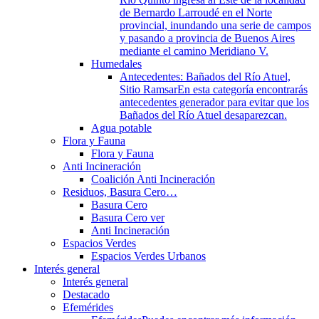
de Bernardo Larroudé en el Norte
provincial, inundando una serie de campos
y pasando a provincia de Buenos Aires
mediante el camino Meridiano V.
Humedales
Antecedentes: Bañados del Río Atuel,
Sitio Ramsar
En esta categoría encontrarás
antecedentes generador para evitar que los
Bañados del Río Atuel desaparezcan.
Agua potable
Flora y Fauna
Flora y Fauna
Anti Incineración
Coalición Anti Incineración
Residuos, Basura Cero…
Basura Cero
Basura Cero ver
Anti Incineración
Espacios Verdes
Espacios Verdes Urbanos
Interés general
Interés general
Destacado
Efemérides