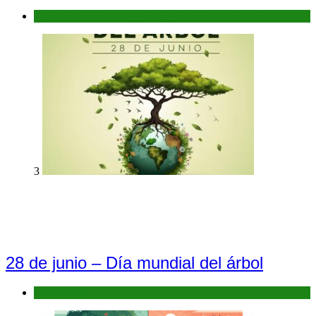
Antecedentes: Bañados del Río Atuel, Sitio Ramsar
3
28 de junio – Día mundial del árbol
Efemérides