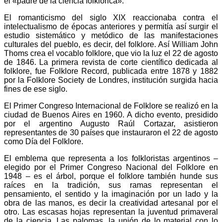
el «padre de la ciencia folklórica».
El romanticismo del siglo XIX reaccionaba contra el
intelectualismo de épocas anteriores y permitía así surgir el
estudio sistemático y metódico de las manifestaciones
culturales del pueblo, es decir, del folklore. Así William John
Thoms crea el vocablo folklore, que vio la luz el 22 de agosto
de 1846. La primera revista de corte científico dedicada al
folklore, fue Folklore Record, publicada entre 1878 y 1882
por la Folklore Society de Londres, institución surgida hacia
fines de ese siglo.
El Primer Congreso Internacional de Folklore se realizó en la
ciudad de Buenos Aires en 1960. A dicho evento, presidido
por el argentino Augusto Raúl Cortazar, asistieron
representantes de 30 países que instauraron el 22 de agosto
como Día del Folklore.
El emblema que representa a los folkloristas argentinos –
elegido por el Primer Congreso Nacional del Folklore en
1948 – es el árbol, porque el folklore también hunde sus
raíces en la tradición, sus ramas representan el
pensamiento, el sentido y la imaginación por un lado y la
obra de las manos, es decir la creatividad artesanal por el
otro. Las escasas hojas representan la juventud primaveral
de la ciencia. Las palomas, la unión de lo material con lo