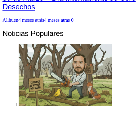
Desechos
Alihuen
4 meses atrás
4 meses atrás
0
Noticias Populares
1