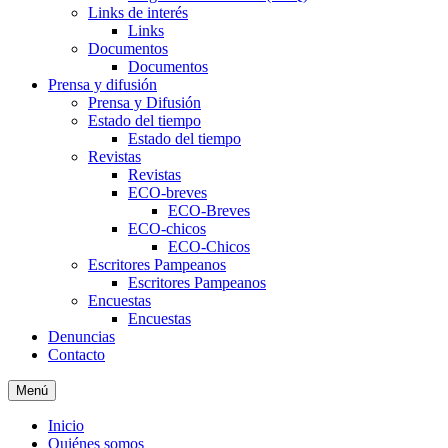
Links de interés
Links
Documentos
Documentos
Prensa y difusión
Prensa y Difusión
Estado del tiempo
Estado del tiempo
Revistas
Revistas
ECO-breves
ECO-Breves
ECO-chicos
ECO-Chicos
Escritores Pampeanos
Escritores Pampeanos
Encuestas
Encuestas
Denuncias
Contacto
Menú
Inicio
Quiénes somos