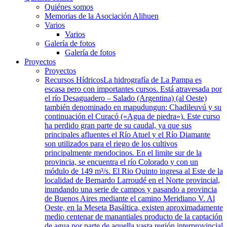
Quiénes somos
Memorias de la Asociación Alihuen
Varios
Varios
Galería de fotos
Galería de fotos
Proyectos
Proyectos
Recursos Hídricos
La hidrografía de La Pampa es
escasa pero con importantes cursos. Está atravesada por
el río Desaguadero – Salado (Argentina) (al Oeste)
también denominado en mapudungun: Chadileuvú y su
continuación el Curacó («Agua de piedra»). Este curso
ha perdido gran parte de su caudal, ya que sus
principales afluentes el Río Atuel y el Río Diamante
son utilizados para el riego de los cultivos
principalmente mendocinos. En el limite sur de la
provincia, se encuentra el río Colorado y con un
módulo de 149 m³/s. El Rio Quinto ingresa al Este de la
localidad de Bernardo Larroudé en el Norte provincial,
inundando una serie de campos y pasando a provincia
de Buenos Aires mediante el camino Meridiano V. Al
Oeste, en la Meseta Basáltica, existen aproximadamente
medio centenar de manantiales producto de la captación
de agua por parte de aquella vasta región interprovincial