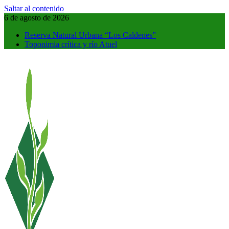
Saltar al contenido
6 de agosto de 2026
Reserva Natural Urbana “Los Caldenes”
Toponimia crítica y río Atuel