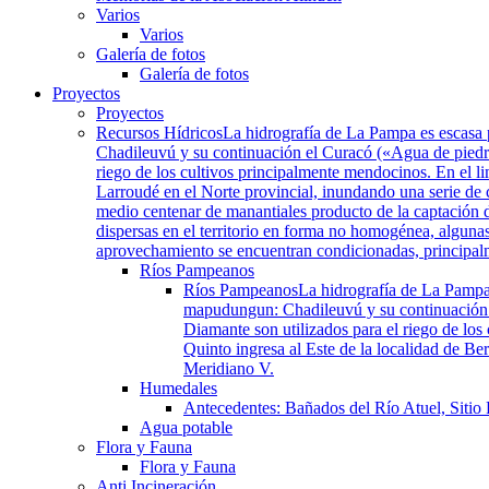
Varios
Varios
Galería de fotos
Galería de fotos
Proyectos
Proyectos
Recursos Hídricos
La hidrografía de La Pampa es escasa 
Chadileuvú y su continuación el Curacó («Agua de piedra»
riego de los cultivos principalmente mendocinos. En el li
Larroudé en el Norte provincial, inundando una serie de
medio centenar de manantiales producto de la captación d
dispersas en el territorio en forma no homogénea, algunas
aprovechamiento se encuentran condicionadas, principalmen
Ríos Pampeanos
Ríos Pampeanos
La hidrografía de La Pampa
mapudungun: Chadileuvú y su continuación el
Diamante son utilizados para el riego de los
Quinto ingresa al Este de la localidad de B
Meridiano V.
Humedales
Antecedentes: Bañados del Río Atuel, Sitio
Agua potable
Flora y Fauna
Flora y Fauna
Anti Incineración