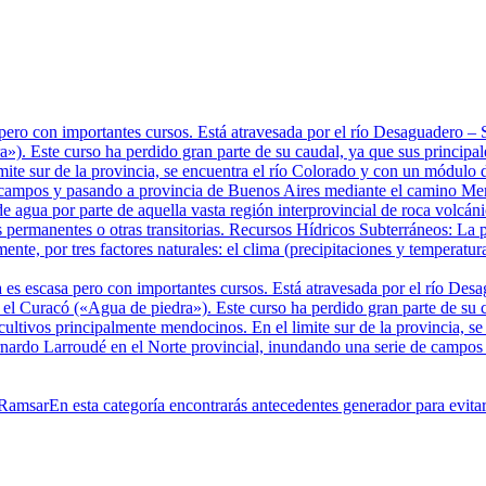
pero con importantes cursos. Está atravesada por el río Desaguadero 
). Este curso ha perdido gran parte de su caudal, ya que sus principale
mite sur de la provincia, se encuentra el río Colorado y con un módulo 
 campos y pasando a provincia de Buenos Aires mediante el camino Mer
e agua por parte de aquella vasta región interprovincial de roca volcá
 permanentes o otras transitorias. Recursos Hídricos Subterráneos: La p
te, por tres factores naturales: el clima (precipitaciones y temperatura
 es escasa pero con importantes cursos. Está atravesada por el río De
 Curacó («Agua de piedra»). Este curso ha perdido gran parte de su cau
 cultivos principalmente mendocinos. En el limite sur de la provincia, 
ernardo Larroudé en el Norte provincial, inundando una serie de campo
 Ramsar
En esta categoría encontrarás antecedentes generador para evit