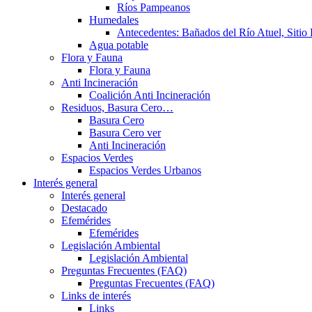
Ríos Pampeanos
Humedales
Antecedentes: Bañados del Río Atuel, Sitio
Agua potable
Flora y Fauna
Flora y Fauna
Anti Incineración
Coalición Anti Incineración
Residuos, Basura Cero…
Basura Cero
Basura Cero ver
Anti Incineración
Espacios Verdes
Espacios Verdes Urbanos
Interés general
Interés general
Destacado
Efemérides
Efemérides
Legislación Ambiental
Legislación Ambiental
Preguntas Frecuentes (FAQ)
Preguntas Frecuentes (FAQ)
Links de interés
Links