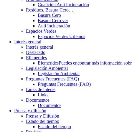
Coalición Anti Incineración
Residuos, Basura Cero…
Basura Cero
Basura Cero ver
Anti Incineración
Espacios Verdes
Espacios Verdes Urbanos
Interés general
Interés general
Destacado
Efemérides
Efemérides
Puedes encontrar más información sobre 
Legislación Ambiental
Legislación Ambiental
Preguntas Frecuentes (FAQ)
Preguntas Frecuentes (FAQ)
Links de interés
Links
Documentos
Documentos
Prensa y difusión
Prensa y Difusión
Estado del tiempo
Estado del tiempo
Revistas