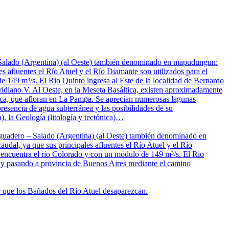
– Salado (Argentina) (al Oeste) también denominado en mapudungun:
s afluentes el Río Atuel y el Río Diamante son utilizados para el
de 149 m³/s. El Rio Quinto ingresa al Este de la localidad de Bernardo
idiano V. Al Oeste, en la Meseta Basáltica, existen aproximadamente
nica, que afloran en La Pampa. Se aprecian numerosas lagunas
resencia de agua subterránea y las posibilidades de su
), la Geología (litología y tectónica)…
saguadero – Salado (Argentina) (al Oeste) también denominado en
dal, ya que sus principales afluentes el Río Atuel y el Río
se encuentra el río Colorado y con un módulo de 149 m³/s. El Rio
s y pasando a provincia de Buenos Aires mediante el camino
ar que los Bañados del Río Atuel desaparezcan.