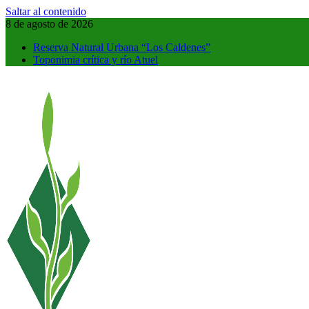
Saltar al contenido
8 de agosto de 2026
Reserva Natural Urbana “Los Caldenes”
Toponimia crítica y río Atuel