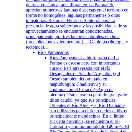
de roca volcánica, que afloran en La Pampa. Se
aprecian numerosas lagunas dispersas en el territorio en
forma no homogénea, algunas permanentes o otras
transitorias. Recursos Hídricos Subterráneos: La
presencia de agua subterránea y las posibilidades de su
aprovechamiento se encuentran condicionadas,
principalmente, por tres factores naturales: el clima
(precipitaciones y temperatura), la Geología (litología y
tectónica)…
Ríos Pampeanos
Ríos Pampeanos
La hidrografía de La
Pampa es escasa pero con importantes
cursos. Está atravesada por el río
Desaguadero – Salado (Argentina) (al
Oeste) también denominado en
mapudungun: Chadileuvú y su
continuación el Curacó («Agua de
piedra»). Este curso ha perdido gran parte
de su caudal, ya que sus principales
afluentes el Río Atuel y el Río Diamante
son utilizados para el riego de los cultivos
principalmente mendocinos. En el limite
sur de la provincia, se encuentra el río
Colorado y con un módulo de 149 m³/s. El
Rio Quinto ingresa al Este de la localidad