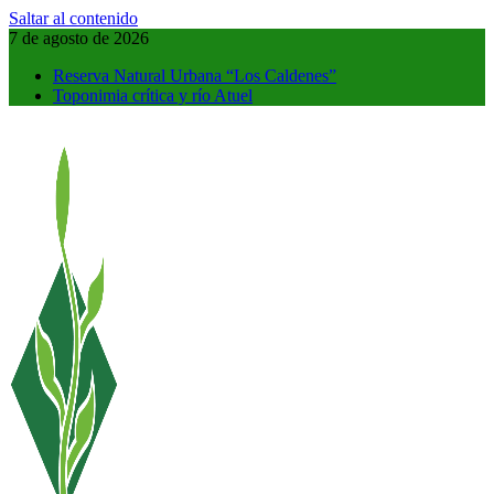
Saltar al contenido
7 de agosto de 2026
Reserva Natural Urbana “Los Caldenes”
Toponimia crítica y río Atuel