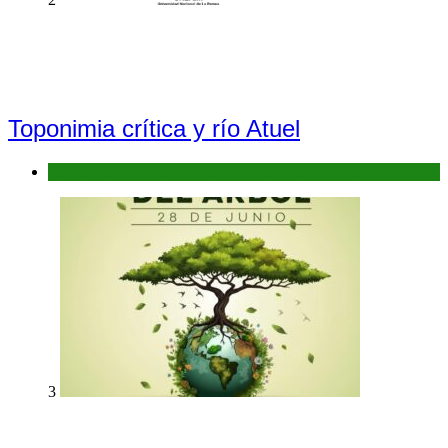
Toponimia crítica y río Atuel
Antecedentes: Bañados del Río Atuel, Sitio Ramsar
3