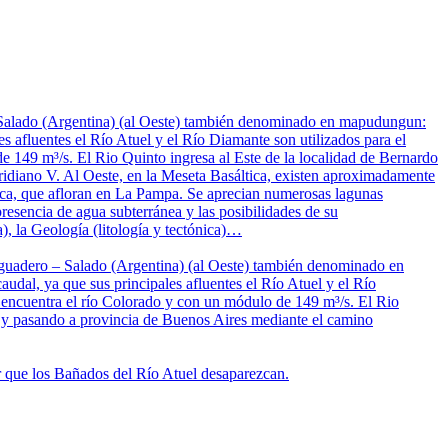
– Salado (Argentina) (al Oeste) también denominado en mapudungun:
s afluentes el Río Atuel y el Río Diamante son utilizados para el
de 149 m³/s. El Rio Quinto ingresa al Este de la localidad de Bernardo
idiano V. Al Oeste, en la Meseta Basáltica, existen aproximadamente
nica, que afloran en La Pampa. Se aprecian numerosas lagunas
resencia de agua subterránea y las posibilidades de su
), la Geología (litología y tectónica)…
saguadero – Salado (Argentina) (al Oeste) también denominado en
dal, ya que sus principales afluentes el Río Atuel y el Río
se encuentra el río Colorado y con un módulo de 149 m³/s. El Rio
s y pasando a provincia de Buenos Aires mediante el camino
ar que los Bañados del Río Atuel desaparezcan.