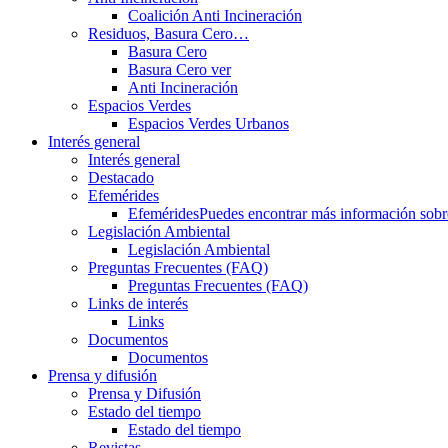
Coalición Anti Incineración
Residuos, Basura Cero…
Basura Cero
Basura Cero ver
Anti Incineración
Espacios Verdes
Espacios Verdes Urbanos
Interés general
Interés general
Destacado
Efemérides
Efemérides
Puedes encontrar más información sobre 
Legislación Ambiental
Legislación Ambiental
Preguntas Frecuentes (FAQ)
Preguntas Frecuentes (FAQ)
Links de interés
Links
Documentos
Documentos
Prensa y difusión
Prensa y Difusión
Estado del tiempo
Estado del tiempo
Revistas