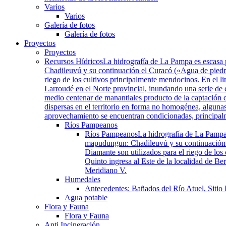
Varios
Varios
Galería de fotos
Galería de fotos
Proyectos
Proyectos
Recursos Hídricos
La hidrografía de La Pampa es escasa 
Chadileuvú y su continuación el Curacó («Agua de piedra»
riego de los cultivos principalmente mendocinos. En el li
Larroudé en el Norte provincial, inundando una serie de
medio centenar de manantiales producto de la captación d
dispersas en el territorio en forma no homogénea, algunas
aprovechamiento se encuentran condicionadas, principalmen
Ríos Pampeanos
Ríos Pampeanos
La hidrografía de La Pampa
mapudungun: Chadileuvú y su continuación el
Diamante son utilizados para el riego de los
Quinto ingresa al Este de la localidad de B
Meridiano V.
Humedales
Antecedentes: Bañados del Río Atuel, Sitio
Agua potable
Flora y Fauna
Flora y Fauna
Anti Incineración