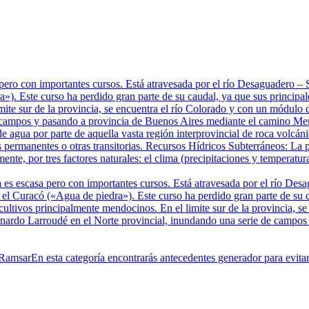
pero con importantes cursos. Está atravesada por el río Desaguadero 
). Este curso ha perdido gran parte de su caudal, ya que sus principale
mite sur de la provincia, se encuentra el río Colorado y con un módulo 
 campos y pasando a provincia de Buenos Aires mediante el camino Mer
e agua por parte de aquella vasta región interprovincial de roca volcá
 permanentes o otras transitorias. Recursos Hídricos Subterráneos: La p
te, por tres factores naturales: el clima (precipitaciones y temperatura
 es escasa pero con importantes cursos. Está atravesada por el río De
 Curacó («Agua de piedra»). Este curso ha perdido gran parte de su cau
 cultivos principalmente mendocinos. En el limite sur de la provincia, 
ernardo Larroudé en el Norte provincial, inundando una serie de campo
 Ramsar
En esta categoría encontrarás antecedentes generador para evit