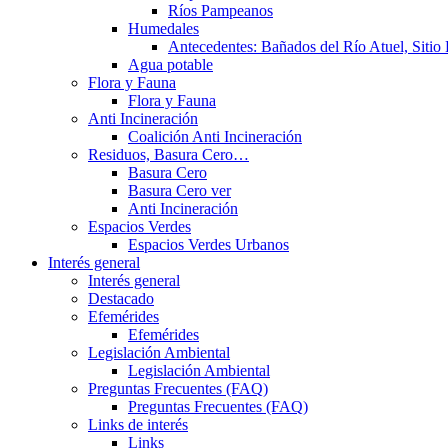
Ríos Pampeanos
Humedales
Antecedentes: Bañados del Río Atuel, Sitio
Agua potable
Flora y Fauna
Flora y Fauna
Anti Incineración
Coalición Anti Incineración
Residuos, Basura Cero…
Basura Cero
Basura Cero ver
Anti Incineración
Espacios Verdes
Espacios Verdes Urbanos
Interés general
Interés general
Destacado
Efemérides
Efemérides
Legislación Ambiental
Legislación Ambiental
Preguntas Frecuentes (FAQ)
Preguntas Frecuentes (FAQ)
Links de interés
Links