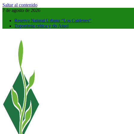
Saltar al contenido
7 de agosto de 2026
Reserva Natural Urbana “Los Caldenes”
Toponimia crítica y río Atuel