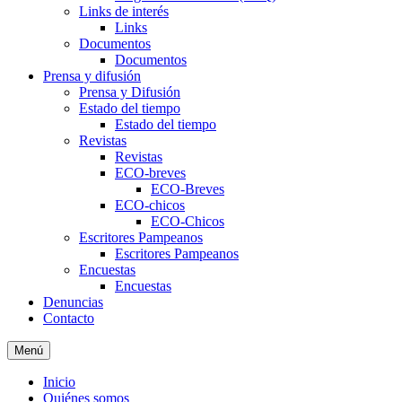
Links de interés
Links
Documentos
Documentos
Prensa y difusión
Prensa y Difusión
Estado del tiempo
Estado del tiempo
Revistas
Revistas
ECO-breves
ECO-Breves
ECO-chicos
ECO-Chicos
Escritores Pampeanos
Escritores Pampeanos
Encuestas
Encuestas
Denuncias
Contacto
Menú
Inicio
Quiénes somos