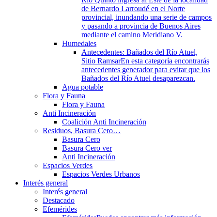
de Bernardo Larroudé en el Norte
provincial, inundando una serie de campos
y pasando a provincia de Buenos Aires
mediante el camino Meridiano V.
Humedales
Antecedentes: Bañados del Río Atuel,
Sitio Ramsar
En esta categoría encontrarás
antecedentes generador para evitar que los
Bañados del Río Atuel desaparezcan.
Agua potable
Flora y Fauna
Flora y Fauna
Anti Incineración
Coalición Anti Incineración
Residuos, Basura Cero…
Basura Cero
Basura Cero ver
Anti Incineración
Espacios Verdes
Espacios Verdes Urbanos
Interés general
Interés general
Destacado
Efemérides