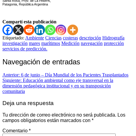
Santa Rosa, Prov. de La PAMPA,
Patagonia, República Argentina
Compartí esta publicación
Etiquetado:
Ambiente
Ciencias
costeras
descripción
Hidrografía
investigación
mares
marítimos
Medición
navegación
protección
servicios de predicción.
Navegación de entradas
Anterior:
6 de junio – Día Mundial de los Pacientes Trasplantados
Siguiente:
Educación ambiental como eje transversal en la
dimensión pedagógica institucional y en su transposición
comunitaria
Deja una respuesta
Tu dirección de correo electrónico no será publicada.
Los
campos obligatorios están marcados con
*
Comentario
*