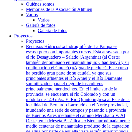
Quiénes somos
Memorias de la Asociación Alihuen
Varios
Varios
Galería de fotos
Galería de fotos
Proyectos
Proyectos
Recursos Hídricos
La hidrografía de La Pampa es
escasa pero con importantes cursos. Está atravesada por
el río Desaguadero – Salado (Argentina) (al Oeste)
también denominado en mapudungun: Chadileuvú y su
continuación el Curacó («Agua de piedra»). Este curso
ha perdido gran parte de su caudal, ya que sus
principales afluentes el Río Atuel y el Río Diamante
son utilizados para el riego de los cultivos
principalmente mendocinos. En el limite sur de la
provincia, se encuentra el río Colorado y con un
módulo de 149 m³/s. El Rio Quinto ingresa al Este de la
localidad de Bernardo Larroudé en el Norte provincial,
inundando una serie de campos y pasando a provincia
de Buenos Aires mediante el camino Meridiano V. Al
Oeste, en la Meseta Basáltica, existen aproximadamente
medio centenar de manantiales producto de la captación
de agua por parte de aquella vasta región interprovincial