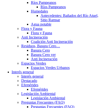
Ríos Pampeanos
Ríos Pampeanos
Humedales
Antecedentes: Bañados del Río Atuel,
Sitio Ramsar
Agua potable
Flora y Fauna
Flora y Fauna
Anti Incineración
Coalición Anti Incineración
Residuos, Basura Cero…
Basura Cero
Basura Cero ver
Anti Incineración
Espacios Verdes
Espacios Verdes Urbanos
Interés general
Interés general
Destacado
Efemérides
Efemérides
Legislación Ambiental
Legislación Ambiental
Preguntas Frecuentes (FAQ)
Preguntas Frecuentes (FAQ)