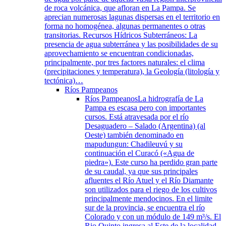
de roca volcánica, que afloran en La Pampa. Se
aprecian numerosas lagunas dispersas en el territorio en
forma no homogénea, algunas permanentes o otras
transitorias. Recursos Hídricos Subterráneos: La
presencia de agua subterránea y las posibilidades de su
aprovechamiento se encuentran condicionadas,
principalmente, por tres factores naturales: el clima
(precipitaciones y temperatura), la Geología (litología y
tectónica)…
Ríos Pampeanos
Ríos Pampeanos
La hidrografía de La
Pampa es escasa pero con importantes
cursos. Está atravesada por el río
Desaguadero – Salado (Argentina) (al
Oeste) también denominado en
mapudungun: Chadileuvú y su
continuación el Curacó («Agua de
piedra»). Este curso ha perdido gran parte
de su caudal, ya que sus principales
afluentes el Río Atuel y el Río Diamante
son utilizados para el riego de los cultivos
principalmente mendocinos. En el limite
sur de la provincia, se encuentra el río
Colorado y con un módulo de 149 m³/s. El
Rio Quinto ingresa al Este de la localidad