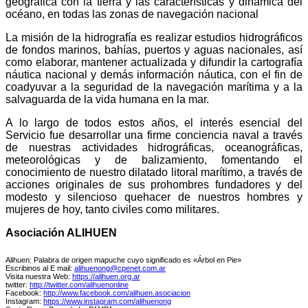
geográfica con la tierra y las características y dinámica del
océano, en todas las zonas de navegación nacional
La misión de la hidrografía es realizar estudios hidrográficos
de fondos marinos, bahías, puertos y aguas nacionales, así
como elaborar, mantener actualizada y difundir la cartografía
náutica nacional y demás información náutica, con el fin de
coadyuvar a la seguridad de la navegación marítima y a la
salvaguarda de la vida humana en la mar.
A lo largo de todos estos años, el interés esencial del
Servicio fue desarrollar una firme conciencia naval a través
de nuestras actividades hidrográficas, oceanográficas,
meteorológicas y de balizamiento, fomentando el
conocimiento de nuestro dilatado litoral marítimo, a través de
acciones originales de sus prohombres fundadores y del
modesto y silencioso quehacer de nuestros hombres y
mujeres de hoy, tanto civiles como militares.
Asociación ALIHUEN
Alihuen: Palabra de origen mapuche cuyo significado es «Árbol en Pie»
Escribinos al E mail:
alihuenong@cpenet.com.ar
Visita nuestra Web:
https://alihuen.org.ar
twitter:
http://twitter.com/alihuenonline
Facebook:
http://www.facebook.com/alihuen.asociacion
Instagram:
https://www.instagram.com/alihuenong