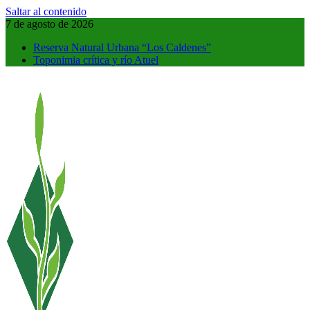
Saltar al contenido
7 de agosto de 2026
Reserva Natural Urbana “Los Caldenes”
Toponimia crítica y río Atuel