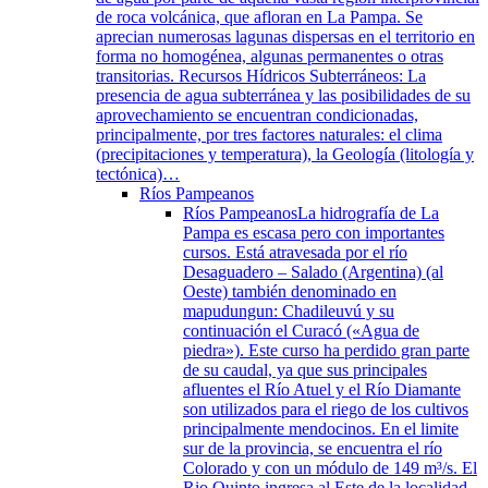
de roca volcánica, que afloran en La Pampa. Se
aprecian numerosas lagunas dispersas en el territorio en
forma no homogénea, algunas permanentes o otras
transitorias. Recursos Hídricos Subterráneos: La
presencia de agua subterránea y las posibilidades de su
aprovechamiento se encuentran condicionadas,
principalmente, por tres factores naturales: el clima
(precipitaciones y temperatura), la Geología (litología y
tectónica)…
Ríos Pampeanos
Ríos Pampeanos
La hidrografía de La
Pampa es escasa pero con importantes
cursos. Está atravesada por el río
Desaguadero – Salado (Argentina) (al
Oeste) también denominado en
mapudungun: Chadileuvú y su
continuación el Curacó («Agua de
piedra»). Este curso ha perdido gran parte
de su caudal, ya que sus principales
afluentes el Río Atuel y el Río Diamante
son utilizados para el riego de los cultivos
principalmente mendocinos. En el limite
sur de la provincia, se encuentra el río
Colorado y con un módulo de 149 m³/s. El
Rio Quinto ingresa al Este de la localidad