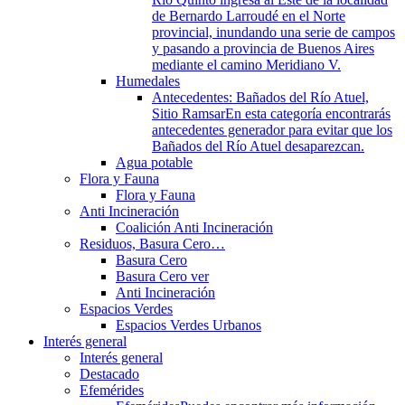
de Bernardo Larroudé en el Norte
provincial, inundando una serie de campos
y pasando a provincia de Buenos Aires
mediante el camino Meridiano V.
Humedales
Antecedentes: Bañados del Río Atuel,
Sitio Ramsar
En esta categoría encontrarás
antecedentes generador para evitar que los
Bañados del Río Atuel desaparezcan.
Agua potable
Flora y Fauna
Flora y Fauna
Anti Incineración
Coalición Anti Incineración
Residuos, Basura Cero…
Basura Cero
Basura Cero ver
Anti Incineración
Espacios Verdes
Espacios Verdes Urbanos
Interés general
Interés general
Destacado
Efemérides