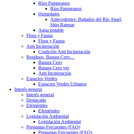
Ríos Pampeanos
Ríos Pampeanos
Humedales
Antecedentes: Bañados del Río Atuel,
Sitio Ramsar
Agua potable
Flora y Fauna
Flora y Fauna
Anti Incineración
Coalición Anti Incineración
Residuos, Basura Cero…
Basura Cero
Basura Cero ver
Anti Incineración
Espacios Verdes
Espacios Verdes Urbanos
Interés general
Interés general
Destacado
Efemérides
Efemérides
Legislación Ambiental
Legislación Ambiental
Preguntas Frecuentes (FAQ)
Preguntas Frecuentes (FAQ)