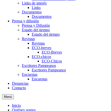
Links de interés
Links
Documentos
Documentos
Prensa y difusión
Prensa y Difusión
Estado del tiempo
Estado del tiempo
Revistas
Revistas
ECO-breves
ECO-Breves
ECO-chicos
ECO-Chicos
Escritores Pampeanos
Escritores Pampeanos
Encuestas
Encuestas
Denuncias
Contacto
Menú
Inicio
Quiénes somos