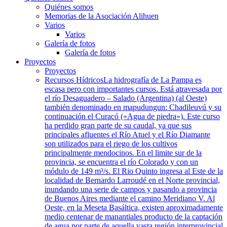
Quiénes somos
Memorias de la Asociación Alihuen
Varios
Varios
Galería de fotos
Galería de fotos
Proyectos
Proyectos
Recursos Hídricos
La hidrografía de La Pampa es
escasa pero con importantes cursos. Está atravesada por
el río Desaguadero – Salado (Argentina) (al Oeste)
también denominado en mapudungun: Chadileuvú y su
continuación el Curacó («Agua de piedra»). Este curso
ha perdido gran parte de su caudal, ya que sus
principales afluentes el Río Atuel y el Río Diamante
son utilizados para el riego de los cultivos
principalmente mendocinos. En el limite sur de la
provincia, se encuentra el río Colorado y con un
módulo de 149 m³/s. El Rio Quinto ingresa al Este de la
localidad de Bernardo Larroudé en el Norte provincial,
inundando una serie de campos y pasando a provincia
de Buenos Aires mediante el camino Meridiano V. Al
Oeste, en la Meseta Basáltica, existen aproximadamente
medio centenar de manantiales producto de la captación
de agua por parte de aquella vasta región interprovincial