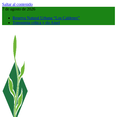
Saltar al contenido
7 de agosto de 2026
Reserva Natural Urbana “Los Caldenes”
Toponimia crítica y río Atuel