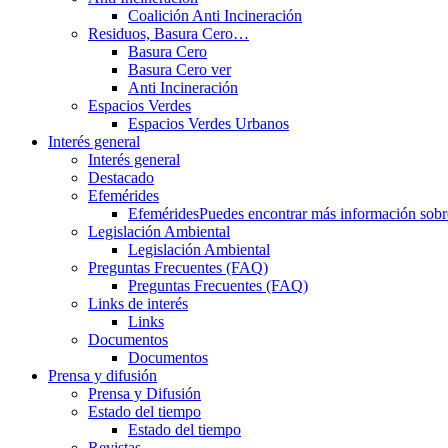
Coalición Anti Incineración
Residuos, Basura Cero…
Basura Cero
Basura Cero ver
Anti Incineración
Espacios Verdes
Espacios Verdes Urbanos
Interés general
Interés general
Destacado
Efemérides
Efemérides
Puedes encontrar más información sobre 
Legislación Ambiental
Legislación Ambiental
Preguntas Frecuentes (FAQ)
Preguntas Frecuentes (FAQ)
Links de interés
Links
Documentos
Documentos
Prensa y difusión
Prensa y Difusión
Estado del tiempo
Estado del tiempo
Revistas