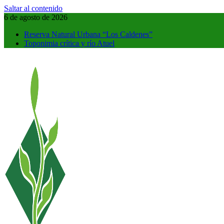
Saltar al contenido
6 de agosto de 2026
Reserva Natural Urbana “Los Caldenes”
Toponimia crítica y río Atuel