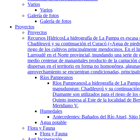
Varios
Varios
Galería de fotos
Galería de fotos
Proyectos
Proyectos
Recursos Hídricos
La hidrografía de La Pampa es escasa 
Chadileuvú y su continuación el Curacó («Agua de piedra»
riego de los cultivos principalmente mendocinos. En el li
Larroudé en el Norte provincial, inundando una serie de
medio centenar de manantiales producto de la captación d
dispersas en el territorio en forma no homogénea, algunas
aprovechamiento se encuentran condicionadas, principalmen
Ríos Pampeanos
Ríos Pampeanos
La hidrografía de La Pampa
mapudungun: Chadileuvú y su continuación el
Diamante son utilizados para el riego de los
Quinto ingresa al Este de la localidad de B
Meridiano V.
Humedales
Antecedentes: Bañados del Río Atuel, Sitio
Agua potable
Flora y Fauna
Flora y Fauna
Anti Incineración