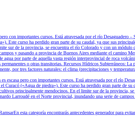
pero con importantes cursos. Está atravesada por el río Desaguadero 
). Este curso ha perdido gran parte de su caudal, ya que sus principale
mite sur de la provincia, se encuentra el río Colorado y con un módulo 
 campos y pasando a provincia de Buenos Aires mediante el camino Mer
e agua por parte de aquella vasta región interprovincial de roca volcá
 permanentes o otras transitorias. Recursos Hídricos Subterráneos: La p
te, por tres factores naturales: el clima (precipitaciones y temperatura
 es escasa pero con importantes cursos. Está atravesada por el río De
 Curacó («Agua de piedra»). Este curso ha perdido gran parte de su cau
 cultivos principalmente mendocinos. En el limite sur de la provincia, 
ernardo Larroudé en el Norte provincial, inundando una serie de campo
 Ramsar
En esta categoría encontrarás antecedentes generador para evit