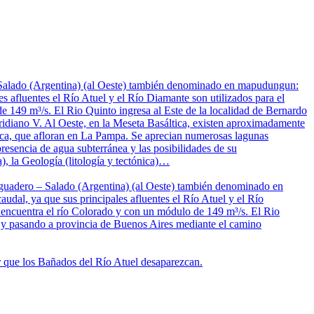
– Salado (Argentina) (al Oeste) también denominado en mapudungun:
s afluentes el Río Atuel y el Río Diamante son utilizados para el
de 149 m³/s. El Rio Quinto ingresa al Este de la localidad de Bernardo
idiano V. Al Oeste, en la Meseta Basáltica, existen aproximadamente
nica, que afloran en La Pampa. Se aprecian numerosas lagunas
resencia de agua subterránea y las posibilidades de su
), la Geología (litología y tectónica)…
saguadero – Salado (Argentina) (al Oeste) también denominado en
dal, ya que sus principales afluentes el Río Atuel y el Río
se encuentra el río Colorado y con un módulo de 149 m³/s. El Rio
s y pasando a provincia de Buenos Aires mediante el camino
ar que los Bañados del Río Atuel desaparezcan.