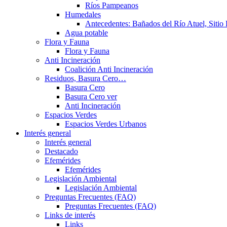
Ríos Pampeanos
Humedales
Antecedentes: Bañados del Río Atuel, Sitio
Agua potable
Flora y Fauna
Flora y Fauna
Anti Incineración
Coalición Anti Incineración
Residuos, Basura Cero…
Basura Cero
Basura Cero ver
Anti Incineración
Espacios Verdes
Espacios Verdes Urbanos
Interés general
Interés general
Destacado
Efemérides
Efemérides
Legislación Ambiental
Legislación Ambiental
Preguntas Frecuentes (FAQ)
Preguntas Frecuentes (FAQ)
Links de interés
Links