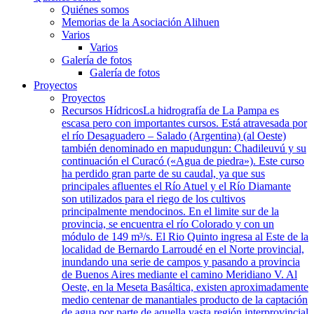
Quiénes somos
Memorias de la Asociación Alihuen
Varios
Varios
Galería de fotos
Galería de fotos
Proyectos
Proyectos
Recursos Hídricos
La hidrografía de La Pampa es
escasa pero con importantes cursos. Está atravesada por
el río Desaguadero – Salado (Argentina) (al Oeste)
también denominado en mapudungun: Chadileuvú y su
continuación el Curacó («Agua de piedra»). Este curso
ha perdido gran parte de su caudal, ya que sus
principales afluentes el Río Atuel y el Río Diamante
son utilizados para el riego de los cultivos
principalmente mendocinos. En el limite sur de la
provincia, se encuentra el río Colorado y con un
módulo de 149 m³/s. El Rio Quinto ingresa al Este de la
localidad de Bernardo Larroudé en el Norte provincial,
inundando una serie de campos y pasando a provincia
de Buenos Aires mediante el camino Meridiano V. Al
Oeste, en la Meseta Basáltica, existen aproximadamente
medio centenar de manantiales producto de la captación
de agua por parte de aquella vasta región interprovincial