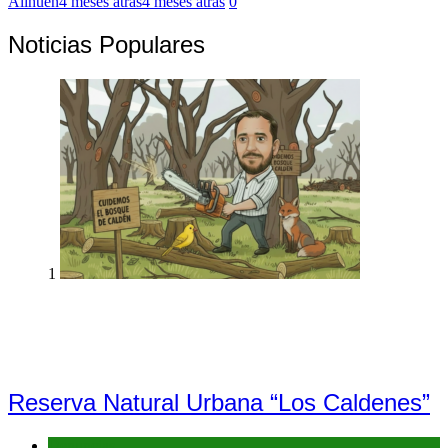
Alihuen
4 meses atrás
4 meses atrás
0
Noticias Populares
1
Reserva Natural Urbana “Los Caldenes”
Denuncias