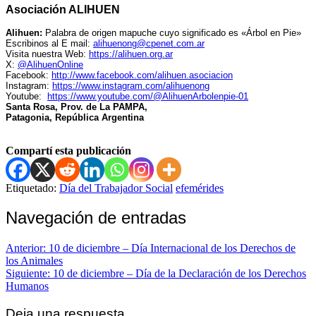
Asociación ALIHUEN
Alihuen:
Palabra de origen mapuche cuyo significado es «Árbol en Pie»
Escribinos al E mail:
alihuenong@cpenet.com.ar
Visita nuestra Web:
https://alihuen.org.ar
X:
@AlihuenOnline
Facebook:
http://www.facebook.com/alihuen.asociacion
Instagram:
https://www.instagram.com/alihuenong
Youtube:
https://www.youtube.com/@AlihuenArbolenpie-01
Santa Rosa, Prov. de La PAMPA,
Patagonia, República Argentina
Compartí esta publicación
Etiquetado:
Día del Trabajador Social
efemérides
Navegación de entradas
Anterior:
10 de diciembre – Día Internacional de los Derechos de
los Animales
Siguiente:
10 de diciembre – Día de la Declaración de los Derechos
Humanos
Deja una respuesta