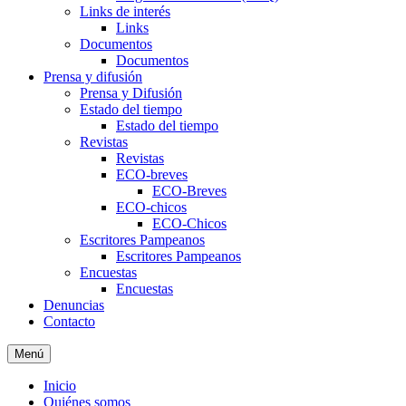
Links de interés
Links
Documentos
Documentos
Prensa y difusión
Prensa y Difusión
Estado del tiempo
Estado del tiempo
Revistas
Revistas
ECO-breves
ECO-Breves
ECO-chicos
ECO-Chicos
Escritores Pampeanos
Escritores Pampeanos
Encuestas
Encuestas
Denuncias
Contacto
Menú
Inicio
Quiénes somos