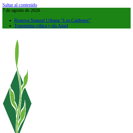
Saltar al contenido
7 de agosto de 2026
Reserva Natural Urbana “Los Caldenes”
Toponimia crítica y río Atuel