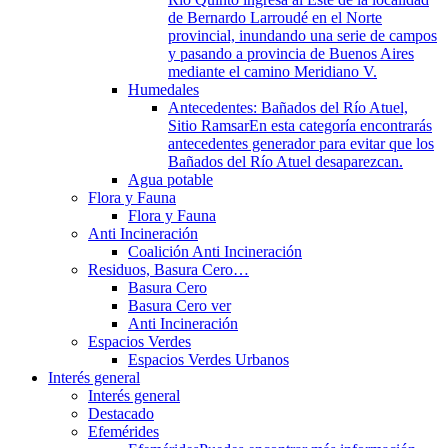
de Bernardo Larroudé en el Norte
provincial, inundando una serie de campos
y pasando a provincia de Buenos Aires
mediante el camino Meridiano V.
Humedales
Antecedentes: Bañados del Río Atuel,
Sitio Ramsar
En esta categoría encontrarás
antecedentes generador para evitar que los
Bañados del Río Atuel desaparezcan.
Agua potable
Flora y Fauna
Flora y Fauna
Anti Incineración
Coalición Anti Incineración
Residuos, Basura Cero…
Basura Cero
Basura Cero ver
Anti Incineración
Espacios Verdes
Espacios Verdes Urbanos
Interés general
Interés general
Destacado
Efemérides