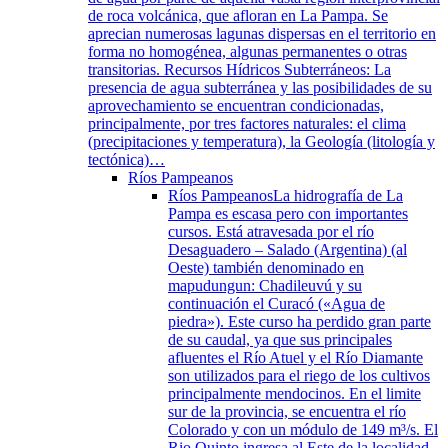
de roca volcánica, que afloran en La Pampa. Se
aprecian numerosas lagunas dispersas en el territorio en
forma no homogénea, algunas permanentes o otras
transitorias. Recursos Hídricos Subterráneos: La
presencia de agua subterránea y las posibilidades de su
aprovechamiento se encuentran condicionadas,
principalmente, por tres factores naturales: el clima
(precipitaciones y temperatura), la Geología (litología y
tectónica)…
Ríos Pampeanos
Ríos Pampeanos
La hidrografía de La
Pampa es escasa pero con importantes
cursos. Está atravesada por el río
Desaguadero – Salado (Argentina) (al
Oeste) también denominado en
mapudungun: Chadileuvú y su
continuación el Curacó («Agua de
piedra»). Este curso ha perdido gran parte
de su caudal, ya que sus principales
afluentes el Río Atuel y el Río Diamante
son utilizados para el riego de los cultivos
principalmente mendocinos. En el limite
sur de la provincia, se encuentra el río
Colorado y con un módulo de 149 m³/s. El
Rio Quinto ingresa al Este de la localidad