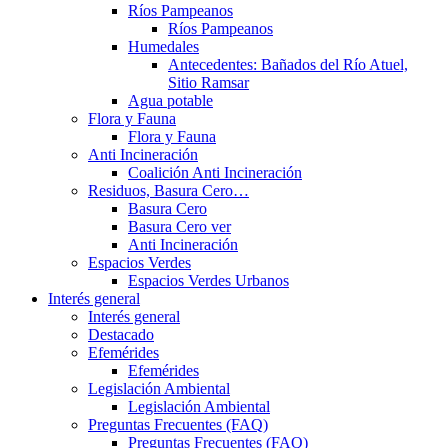
Ríos Pampeanos
Ríos Pampeanos
Humedales
Antecedentes: Bañados del Río Atuel,
Sitio Ramsar
Agua potable
Flora y Fauna
Flora y Fauna
Anti Incineración
Coalición Anti Incineración
Residuos, Basura Cero…
Basura Cero
Basura Cero ver
Anti Incineración
Espacios Verdes
Espacios Verdes Urbanos
Interés general
Interés general
Destacado
Efemérides
Efemérides
Legislación Ambiental
Legislación Ambiental
Preguntas Frecuentes (FAQ)
Preguntas Frecuentes (FAQ)