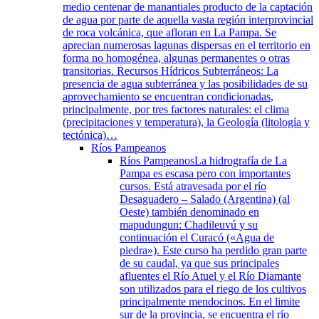
medio centenar de manantiales producto de la captación
de agua por parte de aquella vasta región interprovincial
de roca volcánica, que afloran en La Pampa. Se
aprecian numerosas lagunas dispersas en el territorio en
forma no homogénea, algunas permanentes o otras
transitorias. Recursos Hídricos Subterráneos: La
presencia de agua subterránea y las posibilidades de su
aprovechamiento se encuentran condicionadas,
principalmente, por tres factores naturales: el clima
(precipitaciones y temperatura), la Geología (litología y
tectónica)…
Ríos Pampeanos
Ríos Pampeanos
La hidrografía de La
Pampa es escasa pero con importantes
cursos. Está atravesada por el río
Desaguadero – Salado (Argentina) (al
Oeste) también denominado en
mapudungun: Chadileuvú y su
continuación el Curacó («Agua de
piedra»). Este curso ha perdido gran parte
de su caudal, ya que sus principales
afluentes el Río Atuel y el Río Diamante
son utilizados para el riego de los cultivos
principalmente mendocinos. En el limite
sur de la provincia, se encuentra el río