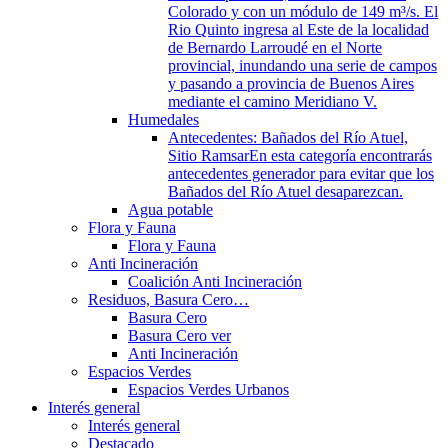
Colorado y con un módulo de 149 m³/s. El
Rio Quinto ingresa al Este de la localidad
de Bernardo Larroudé en el Norte
provincial, inundando una serie de campos
y pasando a provincia de Buenos Aires
mediante el camino Meridiano V.
Humedales
Antecedentes: Bañados del Río Atuel,
Sitio Ramsar
En esta categoría encontrarás
antecedentes generador para evitar que los
Bañados del Río Atuel desaparezcan.
Agua potable
Flora y Fauna
Flora y Fauna
Anti Incineración
Coalición Anti Incineración
Residuos, Basura Cero…
Basura Cero
Basura Cero ver
Anti Incineración
Espacios Verdes
Espacios Verdes Urbanos
Interés general
Interés general
Destacado