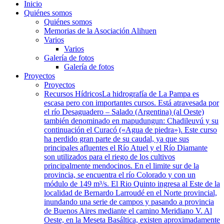
Inicio
Quiénes somos
Quiénes somos
Memorias de la Asociación Alihuen
Varios
Varios
Galería de fotos
Galería de fotos
Proyectos
Proyectos
Recursos Hídricos
La hidrografía de La Pampa es
escasa pero con importantes cursos. Está atravesada por
el río Desaguadero – Salado (Argentina) (al Oeste)
también denominado en mapudungun: Chadileuvú y su
continuación el Curacó («Agua de piedra»). Este curso
ha perdido gran parte de su caudal, ya que sus
principales afluentes el Río Atuel y el Río Diamante
son utilizados para el riego de los cultivos
principalmente mendocinos. En el limite sur de la
provincia, se encuentra el río Colorado y con un
módulo de 149 m³/s. El Rio Quinto ingresa al Este de la
localidad de Bernardo Larroudé en el Norte provincial,
inundando una serie de campos y pasando a provincia
de Buenos Aires mediante el camino Meridiano V. Al
Oeste, en la Meseta Basáltica, existen aproximadamente