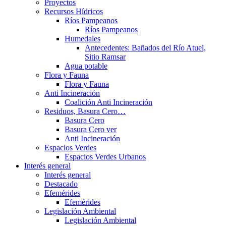
Proyectos
Recursos Hídricos
Ríos Pampeanos
Ríos Pampeanos
Humedales
Antecedentes: Bañados del Río Atuel,
Sitio Ramsar
Agua potable
Flora y Fauna
Flora y Fauna
Anti Incineración
Coalición Anti Incineración
Residuos, Basura Cero…
Basura Cero
Basura Cero ver
Anti Incineración
Espacios Verdes
Espacios Verdes Urbanos
Interés general
Interés general
Destacado
Efemérides
Efemérides
Legislación Ambiental
Legislación Ambiental