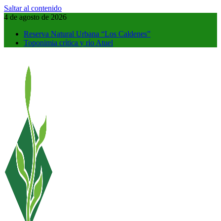
Saltar al contenido
4 de agosto de 2026
Reserva Natural Urbana “Los Caldenes”
Toponimia crítica y río Atuel