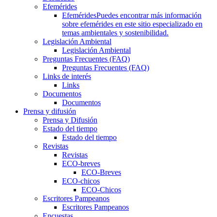
Efemérides
Efemérides
Puedes encontrar más información
sobre efemérides en este sitio especializado en
temas ambientales y sostenibilidad.
Legislación Ambiental
Legislación Ambiental
Preguntas Frecuentes (FAQ)
Preguntas Frecuentes (FAQ)
Links de interés
Links
Documentos
Documentos
Prensa y difusión
Prensa y Difusión
Estado del tiempo
Estado del tiempo
Revistas
Revistas
ECO-breves
ECO-Breves
ECO-chicos
ECO-Chicos
Escritores Pampeanos
Escritores Pampeanos
Encuestas