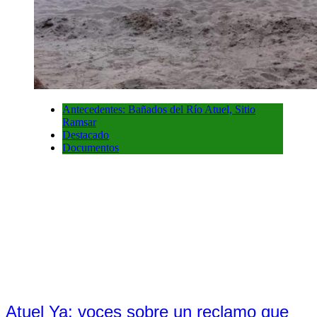
Antecedentes: Bañados del Río Atuel, Sitio
Ramsar
Destacado
Documentos
Atuel Ya: voces sobre un reclamo que