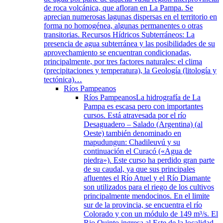
de roca volcánica, que afloran en La Pampa. Se
aprecian numerosas lagunas dispersas en el territorio en
forma no homogénea, algunas permanentes o otras
transitorias. Recursos Hídricos Subterráneos: La
presencia de agua subterránea y las posibilidades de su
aprovechamiento se encuentran condicionadas,
principalmente, por tres factores naturales: el clima
(precipitaciones y temperatura), la Geología (litología y
tectónica)…
Ríos Pampeanos
Ríos Pampeanos
La hidrografía de La
Pampa es escasa pero con importantes
cursos. Está atravesada por el río
Desaguadero – Salado (Argentina) (al
Oeste) también denominado en
mapudungun: Chadileuvú y su
continuación el Curacó («Agua de
piedra»). Este curso ha perdido gran parte
de su caudal, ya que sus principales
afluentes el Río Atuel y el Río Diamante
son utilizados para el riego de los cultivos
principalmente mendocinos. En el limite
sur de la provincia, se encuentra el río
Colorado y con un módulo de 149 m³/s. El
Rio Quinto ingresa al Este de la localidad