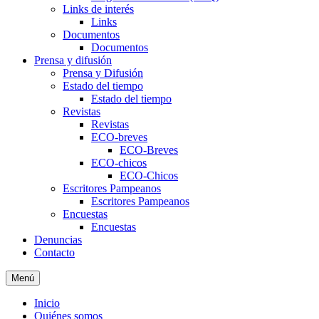
Links de interés
Links
Documentos
Documentos
Prensa y difusión
Prensa y Difusión
Estado del tiempo
Estado del tiempo
Revistas
Revistas
ECO-breves
ECO-Breves
ECO-chicos
ECO-Chicos
Escritores Pampeanos
Escritores Pampeanos
Encuestas
Encuestas
Denuncias
Contacto
Menú
Inicio
Quiénes somos