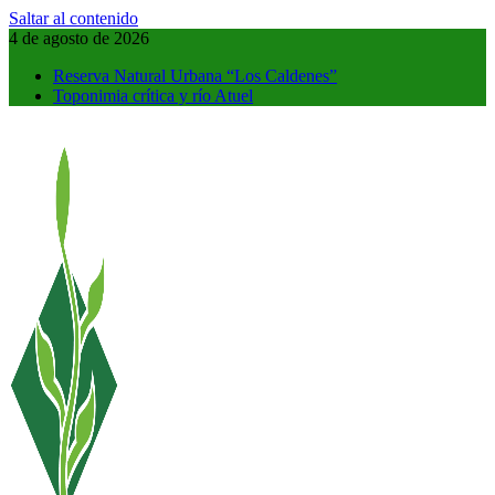
Saltar al contenido
4 de agosto de 2026
Reserva Natural Urbana “Los Caldenes”
Toponimia crítica y río Atuel