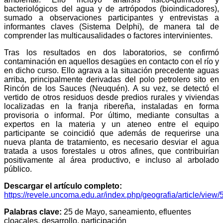
bacteriológicos del agua y de artrópodos (bioindicadores),
sumado a observaciones participantes y entrevistas a
informantes claves (Sistema Delphi), de manera tal de
comprender las multicausalidades o factores intervinientes.
Tras los resultados en dos laboratorios, se confirmó
contaminación en aquellos desagües en contacto con el río y
en dicho curso. Ello agrava a la situación precedente aguas
arriba, principalmente derivadas del polo petrolero sito en
Rincón de los Sauces (Neuquén). A su vez, se detectó el
vertido de otros residuos desde predios rurales y viviendas
localizadas en la franja ribereña, instaladas en forma
provisoria o informal. Por último, mediante consultas a
expertos en la materia y un ateneo entre el equipo
participante se coincidió que además de requerirse una
nueva planta de tratamiento, es necesario desviar el agua
tratada a usos forestales u otros afines, que contribuirían
positivamente al área productivo, e incluso al arbolado
público.
Descargar el artículo completo:
https://revele.uncoma.edu.ar/index.php/geografia/article/view
Palabras clave:
25 de Mayo, saneamiento, efluentes
cloacales, desarrollo, participación