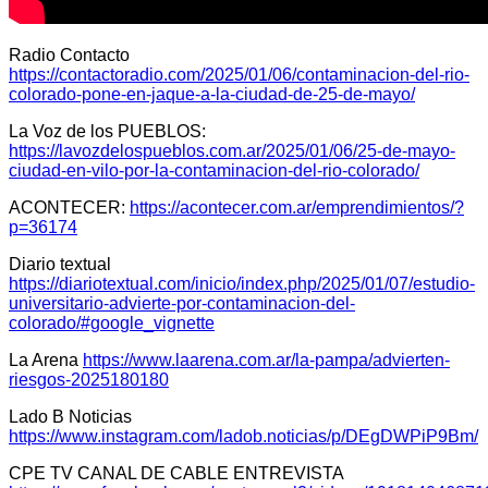
Radio Contacto
https://contactoradio.com/2025/01/06/contaminacion-del-rio-
colorado-pone-en-jaque-a-la-ciudad-de-25-de-mayo/
La Voz de los PUEBLOS:
https://lavozdelospueblos.com.ar/2025/01/06/25-de-mayo-
ciudad-en-vilo-por-la-contaminacion-del-rio-colorado/
ACONTECER:
https://acontecer.com.ar/emprendimientos/?
p=36174
Diario textual
https://diariotextual.com/inicio/index.php/2025/01/07/estudio-
universitario-advierte-por-contaminacion-del-
colorado/#google_vignette
La Arena
https://www.laarena.com.ar/la-pampa/advierten-
riesgos-2025180180
Lado B Noticias
https://www.instagram.com/ladob.noticias/p/DEgDWPiP9Bm/
CPE TV CANAL DE CABLE ENTREVISTA