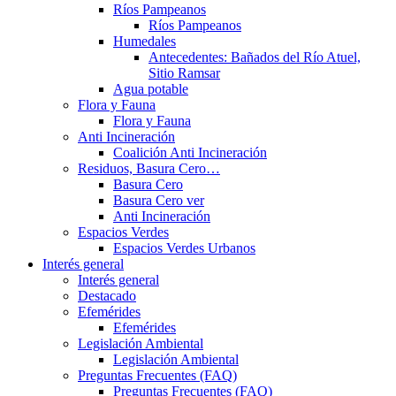
Ríos Pampeanos
Ríos Pampeanos
Humedales
Antecedentes: Bañados del Río Atuel,
Sitio Ramsar
Agua potable
Flora y Fauna
Flora y Fauna
Anti Incineración
Coalición Anti Incineración
Residuos, Basura Cero…
Basura Cero
Basura Cero ver
Anti Incineración
Espacios Verdes
Espacios Verdes Urbanos
Interés general
Interés general
Destacado
Efemérides
Efemérides
Legislación Ambiental
Legislación Ambiental
Preguntas Frecuentes (FAQ)
Preguntas Frecuentes (FAQ)