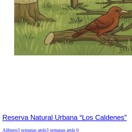
Reserva Natural Urbana “Los Caldenes”
Alihuen
3 semanas atrás
3 semanas atrás
0