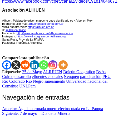
https://www.facebook.com/cpetvcanal2/videos/19181404687
Asociación ALIHUEN
Alihuen: Palabra de origen mapuche cuyo significado es «Árbol en Pie»
Escribinos al E mail:
alihuenong@cpenet.com.ar
Visita nuestra Web:
https://alihuen.org.ar
X:
@AlihuenOnline
Facebook:
http://www.facebook.com/alihuen.asociacion
Instagram:
https://www.instagram.com/alihuenong
Santa Rosa, Prov. de La PAMPA,
Patagonia, República Argentina
Compartí esta publicación
Etiquetado:
25 de Mayo
ALIHUEN
Boletín Geográfico
Bs As
Coirco
desarrollo
efluentes cloacales
Neuquén
participación
PEU
Rio Colorado
Rio Negro
saneamiento
Universidad nacional del
Comahue
UNLPam
Navegación de entradas
Anterior:
Águila coronada muere electrocutada en La Pampa
Siguiente:
7 de mayo – Día de la Minería