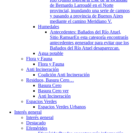
de Bernardo Larroudé en el Norte
provincial, inundando una serie de campos
y pasando a provincia de Buenos Aires
mediante el camino Meridiano V.
Humedales
Antecedentes: Bañados del Río Atuel,
Sitio Ramsar
En esta categoría encontrarás
antecedentes generador para evitar que los
Bañados del Río Atuel desaparezcan.
Agua potable
Flora y Fauna
Flora y Fauna
Anti Incineración
Coalición Anti Incineración
Residuos, Basura Cero…
Basura Cero
Basura Cero ver
Anti Incineración
Espacios Verdes
Espacios Verdes Urbanos
Interés general
Interés general
Destacado
Efemérides