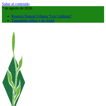
Saltar al contenido
7 de agosto de 2026
Reserva Natural Urbana “Los Caldenes”
Toponimia crítica y río Atuel