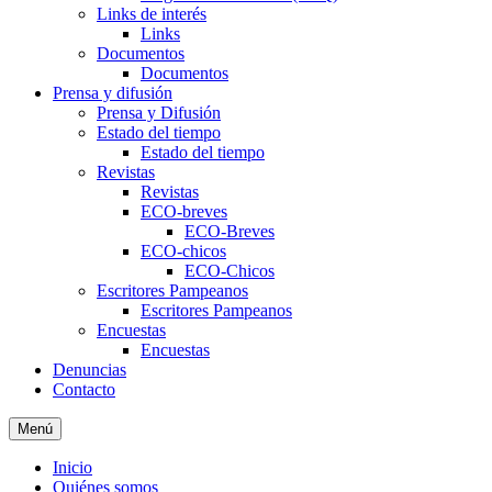
Links de interés
Links
Documentos
Documentos
Prensa y difusión
Prensa y Difusión
Estado del tiempo
Estado del tiempo
Revistas
Revistas
ECO-breves
ECO-Breves
ECO-chicos
ECO-Chicos
Escritores Pampeanos
Escritores Pampeanos
Encuestas
Encuestas
Denuncias
Contacto
Menú
Inicio
Quiénes somos