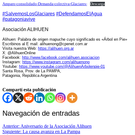
Amparo-consolidado-Demanda-colectiva-Glaciares-
Descarga
#SalvemosLosGlaciares
#DefendamosElAgua
#patagoniavive
Asociación ALIHUEN
Alihuen: Palabra de origen mapuche cuyo significado es «Árbol en Pie»
Escribinos al E mail:
alihuenong@cpenet.com.ar
Visita nuestra Web:
https://alihuen.org.ar
X: @AlihuenOnline
Facebook:
http://www.facebook.com/alihuen.asociacion
Instagram:
https://www.instagram.com/alihuenong
Youtube:
https://www.youtube.com/@AlihuenArbolenpie-01
Santa Rosa, Prov. de La PAMPA,
Patagonia, República Argentina
Compartí esta publicación
Navegación de entradas
Anterior:
Aniversario de la Asociación Alihuen
Siguiente:
La causa avanza en La Pampa