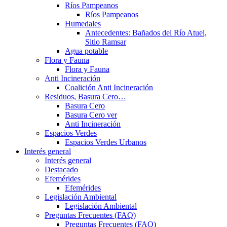
Ríos Pampeanos
Ríos Pampeanos
Humedales
Antecedentes: Bañados del Río Atuel,
Sitio Ramsar
Agua potable
Flora y Fauna
Flora y Fauna
Anti Incineración
Coalición Anti Incineración
Residuos, Basura Cero…
Basura Cero
Basura Cero ver
Anti Incineración
Espacios Verdes
Espacios Verdes Urbanos
Interés general
Interés general
Destacado
Efemérides
Efemérides
Legislación Ambiental
Legislación Ambiental
Preguntas Frecuentes (FAQ)
Preguntas Frecuentes (FAQ)