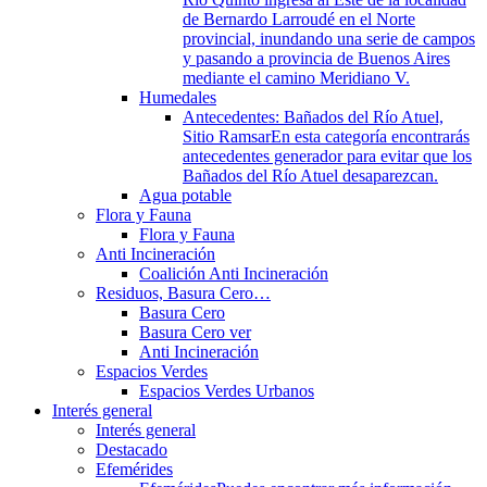
de Bernardo Larroudé en el Norte
provincial, inundando una serie de campos
y pasando a provincia de Buenos Aires
mediante el camino Meridiano V.
Humedales
Antecedentes: Bañados del Río Atuel,
Sitio Ramsar
En esta categoría encontrarás
antecedentes generador para evitar que los
Bañados del Río Atuel desaparezcan.
Agua potable
Flora y Fauna
Flora y Fauna
Anti Incineración
Coalición Anti Incineración
Residuos, Basura Cero…
Basura Cero
Basura Cero ver
Anti Incineración
Espacios Verdes
Espacios Verdes Urbanos
Interés general
Interés general
Destacado
Efemérides