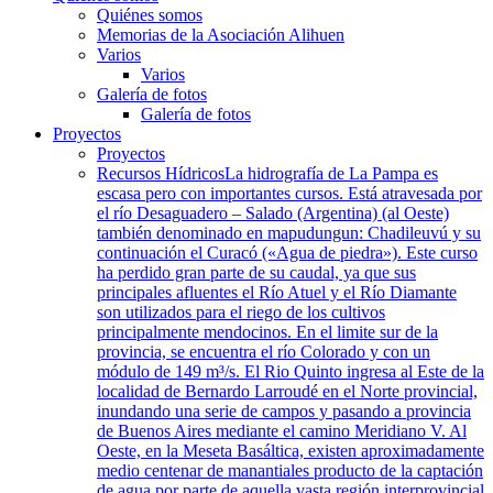
Quiénes somos
Memorias de la Asociación Alihuen
Varios
Varios
Galería de fotos
Galería de fotos
Proyectos
Proyectos
Recursos Hídricos
La hidrografía de La Pampa es
escasa pero con importantes cursos. Está atravesada por
el río Desaguadero – Salado (Argentina) (al Oeste)
también denominado en mapudungun: Chadileuvú y su
continuación el Curacó («Agua de piedra»). Este curso
ha perdido gran parte de su caudal, ya que sus
principales afluentes el Río Atuel y el Río Diamante
son utilizados para el riego de los cultivos
principalmente mendocinos. En el limite sur de la
provincia, se encuentra el río Colorado y con un
módulo de 149 m³/s. El Rio Quinto ingresa al Este de la
localidad de Bernardo Larroudé en el Norte provincial,
inundando una serie de campos y pasando a provincia
de Buenos Aires mediante el camino Meridiano V. Al
Oeste, en la Meseta Basáltica, existen aproximadamente
medio centenar de manantiales producto de la captación
de agua por parte de aquella vasta región interprovincial