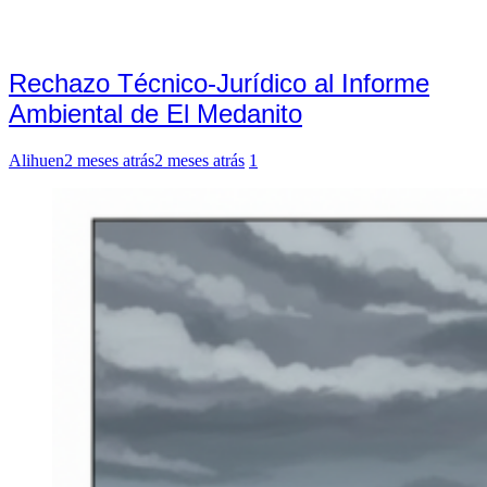
Rechazo Técnico-Jurídico al Informe
Ambiental de El Medanito
Alihuen
2 meses atrás
2 meses atrás
1