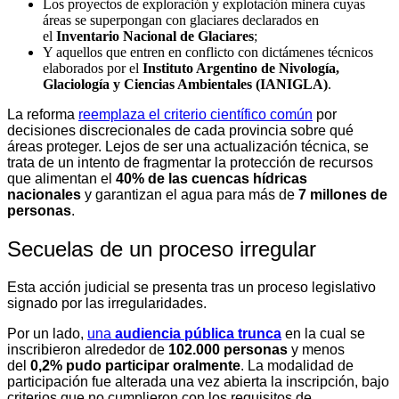
Los proyectos de exploración y explotación minera cuyas
áreas se superpongan con glaciares declarados en
el
Inventario Nacional de Glaciares
;
Y aquellos que entren en conflicto con dictámenes técnicos
elaborados por el
Instituto Argentino de Nivología,
Glaciología y Ciencias Ambientales (IANIGLA)
.
La reforma
reemplaza el criterio científico común
por
decisiones discrecionales de cada provincia sobre qué
áreas proteger. Lejos de ser una actualización técnica, se
trata de un intento de fragmentar la protección de recursos
que alimentan el
40% de las cuencas hídricas
nacionales
y garantizan el agua para más de
7 millones de
personas
.
Secuelas de un proceso irregular
Esta acción judicial se presenta tras un proceso legislativo
signado por las irregularidades.
Por un lado,
una
audiencia pública trunca
en la cual se
inscribieron alrededor de
102.000 personas
y menos
del
0,2% pudo participar oralmente
. La modalidad de
participación fue alterada una vez abierta la inscripción, bajo
criterios que no cumplieron con los requisitos de