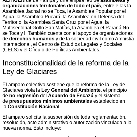
ALIHUEN
de La Pampa y una amplia red de
asambleas y
organizaciones territoriales de todo el país
, entre ellas la
Asamblea Jachal no se Toca, la Asamblea Popular por el
Agua, la Asamblea Pucará, la Asamblea en Defensa del
Territorio, la Asamblea Santa Cruz por el Agua, la
Multisectorial Golfo San Matías, la Asamblea el Paraná No
se Toca y l. También cuenta con el apoyo de organizaciones
de
derechos humanos
y de la sociedad civil como Amnistía
Internacional, el Centro de Estudios Legales y Sociales
(CELS) y el Círculo de Políticas Ambientales.
Inconstitucionalidad de la reforma de la
Ley de Glaciares
El amparo colectivo sostiene que la reforma de la Ley de
Glaciares viola la
Ley General del Ambiente
, el principio
de
no regresión
del
Acuerdo de Escazú
y el sistema
de
presupuestos mínimos ambientales
establecido en
la
Constitución Nacional
.
El amparo solicita la suspensión de toda reglamentación,
resolución, acto administrativo o autorización vinculada a la
nueva norma. Esto incluye: