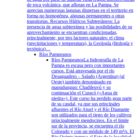
de roca volcánica, que afloran en La Pampa. Se
aprecian numerosas lagunas dispersas en el territorio en
forma no homogénea, algunas permanentes o otras
transitorias. Recursos Hídricos Subterráneos: La
presencia de agua subterránea y las posibilidades de su
aprovechamiento se encuentran condicionadas,
principalmente, por tres factores naturales: el clima
(precipitaciones y temperatura), la Geología (litología y
tectónica)…
Ríos Pampeanos
Ríos Pampeanos
La hidrografía de La
Pampa es escasa pero con importantes
cursos. Está atravesada por el río
Desaguadero – Salado (Argentina) (al
Oeste) también denominado en
mapudungun: Chadileuvú y su
continuación el Curacó («Agua de
piedra»). Este curso ha perdido gran parte
de su caudal, ya que sus principales
afluentes el Río Atuel y el Río Diamante
son utilizados para el riego de los cultivos
principalmente mendocinos. En el limite
sur de la provincia, se encuentra el río
Colorado y con un módulo de 149 m³/s. El
Rio Quinto ingresa al Este de la localidad