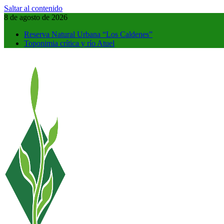
Saltar al contenido
8 de agosto de 2026
Reserva Natural Urbana “Los Caldenes”
Toponimia crítica y río Atuel