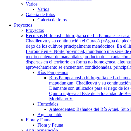
Varios
Varios
Galería de fotos
Galería de fotos
Proyectos
Proyectos
Recursos Hídricos
La hidrografía de La Pampa es escasa 
Chadileuvú y su continuación el Curacó («Agua de piedra»
riego de los cultivos principalmente mendocinos. En el li
Larroudé en el Norte provincial, inundando una serie de
medio centenar de manantiales producto de la captación d
dispersas en el territorio en forma no homogénea, algunas
aprovechamiento se encuentran condicionadas, principalmen
Ríos Pampeanos
Ríos Pampeanos
La hidrografía de La Pampa
mapudungun: Chadileuvú y su continuación el
Diamante son utilizados para el riego de los
Quinto ingresa al Este de la localidad de B
Meridiano V.
Humedales
Antecedentes: Bañados del Río Atuel, Sitio
Agua potable
Flora y Fauna
Flora y Fauna
Anti Incineración