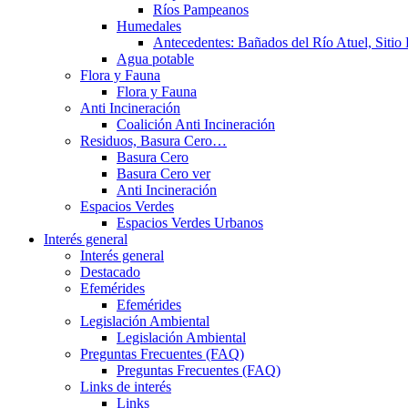
Ríos Pampeanos
Humedales
Antecedentes: Bañados del Río Atuel, Sitio
Agua potable
Flora y Fauna
Flora y Fauna
Anti Incineración
Coalición Anti Incineración
Residuos, Basura Cero…
Basura Cero
Basura Cero ver
Anti Incineración
Espacios Verdes
Espacios Verdes Urbanos
Interés general
Interés general
Destacado
Efemérides
Efemérides
Legislación Ambiental
Legislación Ambiental
Preguntas Frecuentes (FAQ)
Preguntas Frecuentes (FAQ)
Links de interés
Links