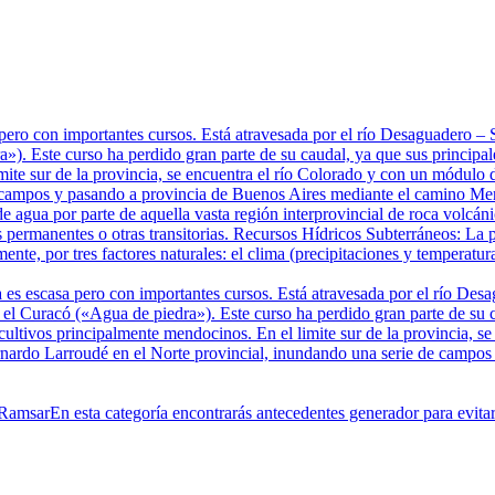
pero con importantes cursos. Está atravesada por el río Desaguadero 
). Este curso ha perdido gran parte de su caudal, ya que sus principale
mite sur de la provincia, se encuentra el río Colorado y con un módulo 
 campos y pasando a provincia de Buenos Aires mediante el camino Mer
e agua por parte de aquella vasta región interprovincial de roca volcá
 permanentes o otras transitorias. Recursos Hídricos Subterráneos: La p
te, por tres factores naturales: el clima (precipitaciones y temperatura
 es escasa pero con importantes cursos. Está atravesada por el río De
 Curacó («Agua de piedra»). Este curso ha perdido gran parte de su cau
 cultivos principalmente mendocinos. En el limite sur de la provincia, 
ernardo Larroudé en el Norte provincial, inundando una serie de campo
 Ramsar
En esta categoría encontrarás antecedentes generador para evit