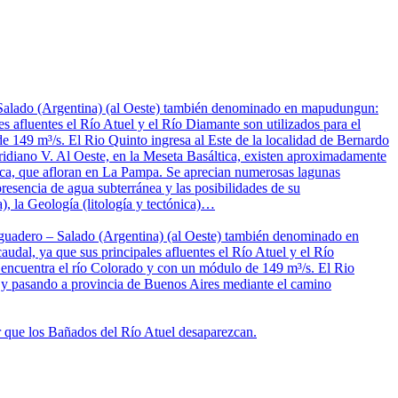
– Salado (Argentina) (al Oeste) también denominado en mapudungun:
s afluentes el Río Atuel y el Río Diamante son utilizados para el
de 149 m³/s. El Rio Quinto ingresa al Este de la localidad de Bernardo
idiano V. Al Oeste, en la Meseta Basáltica, existen aproximadamente
nica, que afloran en La Pampa. Se aprecian numerosas lagunas
resencia de agua subterránea y las posibilidades de su
), la Geología (litología y tectónica)…
saguadero – Salado (Argentina) (al Oeste) también denominado en
dal, ya que sus principales afluentes el Río Atuel y el Río
se encuentra el río Colorado y con un módulo de 149 m³/s. El Rio
s y pasando a provincia de Buenos Aires mediante el camino
ar que los Bañados del Río Atuel desaparezcan.