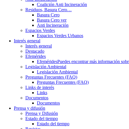
Coalición Anti Incineración
Residuos, Basura Cero…
Basura Cero
Basura Cero ver
Anti Incineración
Espacios Verdes
Espacios Verdes Urbanos
Interés general
Interés general
Destacado
Efemérides
Efemérides
Puedes encontrar más información sobre 
Legislación Ambiental
Legislación Ambiental
Preguntas Frecuentes (FAQ)
Preguntas Frecuentes (FAQ)
Links de interés
Links
Documentos
Documentos
Prensa y difusión
Prensa y Difusión
Estado del tiempo
Estado del tiempo
Revistas