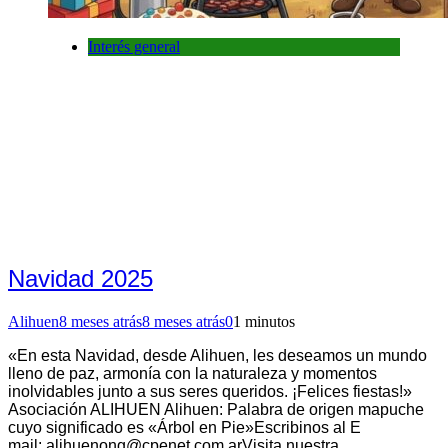
Interés general
Navidad 2025
Alihuen
8 meses atrás
8 meses atrás
0
1 minutos
«En esta Navidad, desde Alihuen, les deseamos un mundo
lleno de paz, armonía con la naturaleza y momentos
inolvidables junto a sus seres queridos. ¡Felices fiestas!»
Asociación ALIHUEN Alihuen: Palabra de origen mapuche
cuyo significado es «Árbol en Pie»Escribinos al E
mail:
alihuenong@cpenet.com.arVisita
nuestra