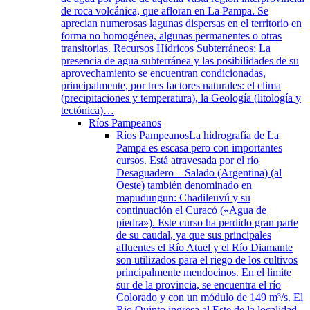
de roca volcánica, que afloran en La Pampa. Se
aprecian numerosas lagunas dispersas en el territorio en
forma no homogénea, algunas permanentes o otras
transitorias. Recursos Hídricos Subterráneos: La
presencia de agua subterránea y las posibilidades de su
aprovechamiento se encuentran condicionadas,
principalmente, por tres factores naturales: el clima
(precipitaciones y temperatura), la Geología (litología y
tectónica)…
Ríos Pampeanos
Ríos Pampeanos
La hidrografía de La
Pampa es escasa pero con importantes
cursos. Está atravesada por el río
Desaguadero – Salado (Argentina) (al
Oeste) también denominado en
mapudungun: Chadileuvú y su
continuación el Curacó («Agua de
piedra»). Este curso ha perdido gran parte
de su caudal, ya que sus principales
afluentes el Río Atuel y el Río Diamante
son utilizados para el riego de los cultivos
principalmente mendocinos. En el limite
sur de la provincia, se encuentra el río
Colorado y con un módulo de 149 m³/s. El
Rio Quinto ingresa al Este de la localidad