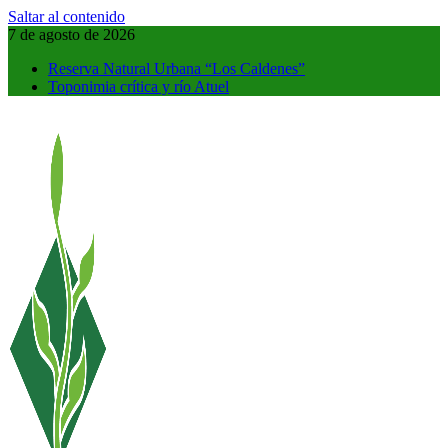
Saltar al contenido
7 de agosto de 2026
Reserva Natural Urbana “Los Caldenes”
Toponimia crítica y río Atuel