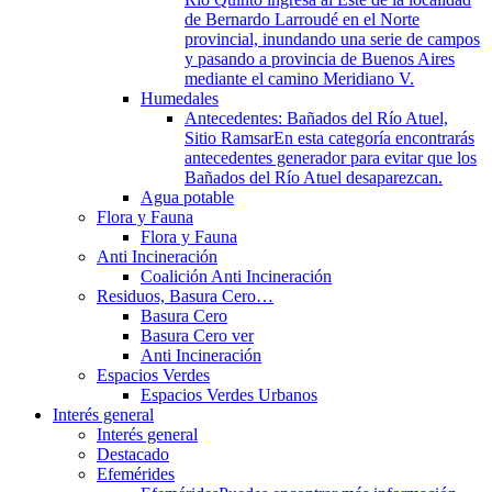
de Bernardo Larroudé en el Norte
provincial, inundando una serie de campos
y pasando a provincia de Buenos Aires
mediante el camino Meridiano V.
Humedales
Antecedentes: Bañados del Río Atuel,
Sitio Ramsar
En esta categoría encontrarás
antecedentes generador para evitar que los
Bañados del Río Atuel desaparezcan.
Agua potable
Flora y Fauna
Flora y Fauna
Anti Incineración
Coalición Anti Incineración
Residuos, Basura Cero…
Basura Cero
Basura Cero ver
Anti Incineración
Espacios Verdes
Espacios Verdes Urbanos
Interés general
Interés general
Destacado
Efemérides