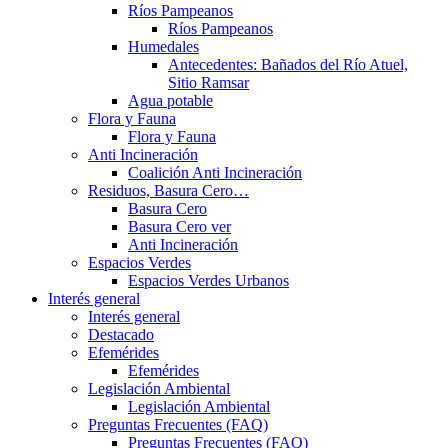
Ríos Pampeanos
Ríos Pampeanos
Humedales
Antecedentes: Bañados del Río Atuel,
Sitio Ramsar
Agua potable
Flora y Fauna
Flora y Fauna
Anti Incineración
Coalición Anti Incineración
Residuos, Basura Cero…
Basura Cero
Basura Cero ver
Anti Incineración
Espacios Verdes
Espacios Verdes Urbanos
Interés general
Interés general
Destacado
Efemérides
Efemérides
Legislación Ambiental
Legislación Ambiental
Preguntas Frecuentes (FAQ)
Preguntas Frecuentes (FAQ)