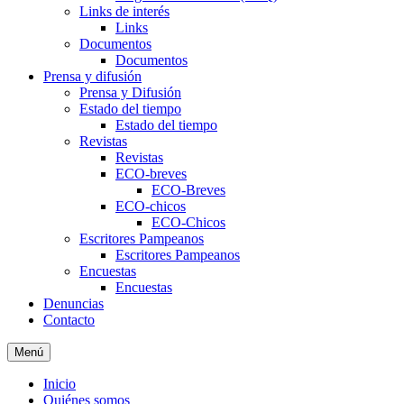
Links de interés
Links
Documentos
Documentos
Prensa y difusión
Prensa y Difusión
Estado del tiempo
Estado del tiempo
Revistas
Revistas
ECO-breves
ECO-Breves
ECO-chicos
ECO-Chicos
Escritores Pampeanos
Escritores Pampeanos
Encuestas
Encuestas
Denuncias
Contacto
Menú
Inicio
Quiénes somos