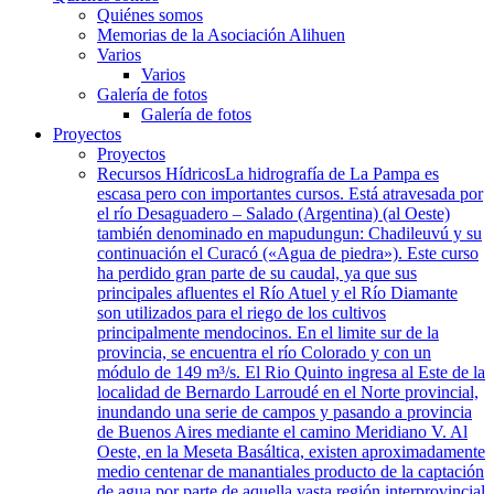
Quiénes somos
Memorias de la Asociación Alihuen
Varios
Varios
Galería de fotos
Galería de fotos
Proyectos
Proyectos
Recursos Hídricos
La hidrografía de La Pampa es
escasa pero con importantes cursos. Está atravesada por
el río Desaguadero – Salado (Argentina) (al Oeste)
también denominado en mapudungun: Chadileuvú y su
continuación el Curacó («Agua de piedra»). Este curso
ha perdido gran parte de su caudal, ya que sus
principales afluentes el Río Atuel y el Río Diamante
son utilizados para el riego de los cultivos
principalmente mendocinos. En el limite sur de la
provincia, se encuentra el río Colorado y con un
módulo de 149 m³/s. El Rio Quinto ingresa al Este de la
localidad de Bernardo Larroudé en el Norte provincial,
inundando una serie de campos y pasando a provincia
de Buenos Aires mediante el camino Meridiano V. Al
Oeste, en la Meseta Basáltica, existen aproximadamente
medio centenar de manantiales producto de la captación
de agua por parte de aquella vasta región interprovincial