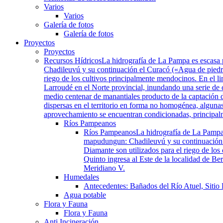
Varios
Varios
Galería de fotos
Galería de fotos
Proyectos
Proyectos
Recursos Hídricos
La hidrografía de La Pampa es escasa 
Chadileuvú y su continuación el Curacó («Agua de piedra»
riego de los cultivos principalmente mendocinos. En el li
Larroudé en el Norte provincial, inundando una serie de
medio centenar de manantiales producto de la captación d
dispersas en el territorio en forma no homogénea, algunas
aprovechamiento se encuentran condicionadas, principalmen
Ríos Pampeanos
Ríos Pampeanos
La hidrografía de La Pampa
mapudungun: Chadileuvú y su continuación el
Diamante son utilizados para el riego de los
Quinto ingresa al Este de la localidad de B
Meridiano V.
Humedales
Antecedentes: Bañados del Río Atuel, Sitio
Agua potable
Flora y Fauna
Flora y Fauna
Anti Incineración