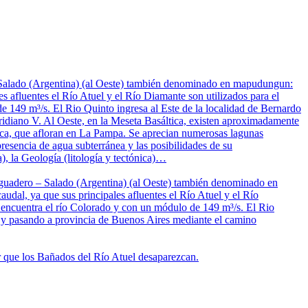
– Salado (Argentina) (al Oeste) también denominado en mapudungun:
s afluentes el Río Atuel y el Río Diamante son utilizados para el
de 149 m³/s. El Rio Quinto ingresa al Este de la localidad de Bernardo
idiano V. Al Oeste, en la Meseta Basáltica, existen aproximadamente
nica, que afloran en La Pampa. Se aprecian numerosas lagunas
resencia de agua subterránea y las posibilidades de su
), la Geología (litología y tectónica)…
saguadero – Salado (Argentina) (al Oeste) también denominado en
dal, ya que sus principales afluentes el Río Atuel y el Río
se encuentra el río Colorado y con un módulo de 149 m³/s. El Rio
s y pasando a provincia de Buenos Aires mediante el camino
ar que los Bañados del Río Atuel desaparezcan.