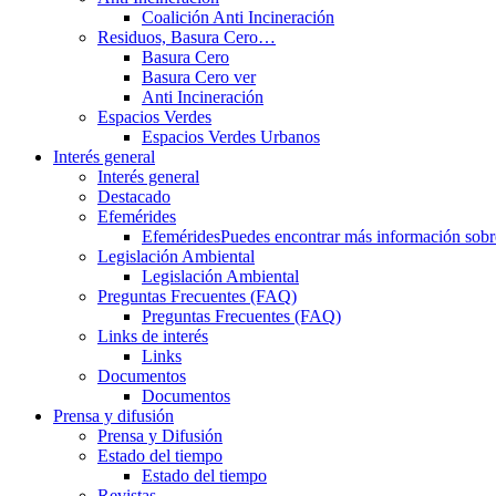
Coalición Anti Incineración
Residuos, Basura Cero…
Basura Cero
Basura Cero ver
Anti Incineración
Espacios Verdes
Espacios Verdes Urbanos
Interés general
Interés general
Destacado
Efemérides
Efemérides
Puedes encontrar más información sobre 
Legislación Ambiental
Legislación Ambiental
Preguntas Frecuentes (FAQ)
Preguntas Frecuentes (FAQ)
Links de interés
Links
Documentos
Documentos
Prensa y difusión
Prensa y Difusión
Estado del tiempo
Estado del tiempo
Revistas