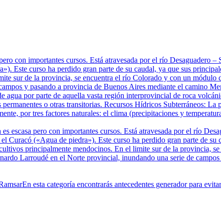
pero con importantes cursos. Está atravesada por el río Desaguadero 
). Este curso ha perdido gran parte de su caudal, ya que sus principale
mite sur de la provincia, se encuentra el río Colorado y con un módulo 
 campos y pasando a provincia de Buenos Aires mediante el camino Mer
e agua por parte de aquella vasta región interprovincial de roca volcá
 permanentes o otras transitorias. Recursos Hídricos Subterráneos: La p
te, por tres factores naturales: el clima (precipitaciones y temperatura
 es escasa pero con importantes cursos. Está atravesada por el río De
 Curacó («Agua de piedra»). Este curso ha perdido gran parte de su cau
 cultivos principalmente mendocinos. En el limite sur de la provincia, 
ernardo Larroudé en el Norte provincial, inundando una serie de campo
 Ramsar
En esta categoría encontrarás antecedentes generador para evit