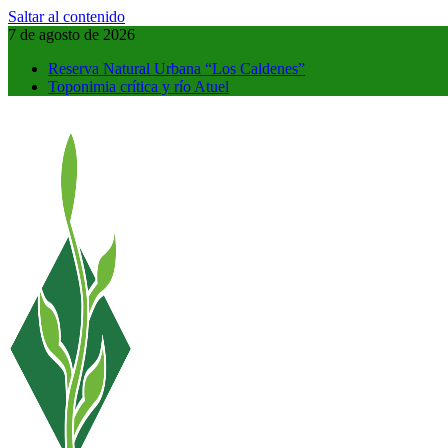
Saltar al contenido
7 de agosto de 2026
Reserva Natural Urbana “Los Caldenes”
Toponimia crítica y río Atuel