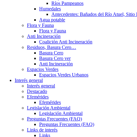
Ríos Pampeanos
Humedales
Antecedentes: Bañados del Río Atuel, Sitio
Agua potable
Flora y Fauna
Flora y Fauna
Anti Incineración
Coalición Anti Incineración
Residuos, Basura Cero…
Basura Cero
Basura Cero ver
Anti Incineración
Espacios Verdes
Espacios Verdes Urbanos
Interés general
Interés general
Destacado
Efemérides
Efemérides
Legislación Ambiental
Legislación Ambiental
Preguntas Frecuentes (FAQ)
Preguntas Frecuentes (FAQ)
Links de interés
Links