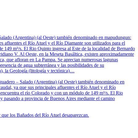
– Salado (Argentina) (al Oeste) también denominado en mapudungun:
s afluentes el Río Atuel y el Río Diamante son utilizados para el
de 149 m³/s. El Rio Quinto ingresa al Este de la localidad de Bernardo
idiano V. Al Oeste, en la Meseta Basáltica, existen aproximadamente
nica, que afloran en La Pampa. Se aprecian numerosas lagunas
resencia de agua subterránea y las posibilidades de su
), la Geología (litología y tectónica)…
saguadero – Salado (Argentina) (al Oeste) también denominado en
dal, ya que sus principales afluentes el Río Atuel y el Río
se encuentra el río Colorado y con un módulo de 149 m³/s. El Rio
s y pasando a provincia de Buenos Aires mediante el camino
ar que los Bañados del Río Atuel desaparezcan.