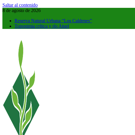
Saltar al contenido
8 de agosto de 2026
Reserva Natural Urbana “Los Caldenes”
Toponimia crítica y río Atuel