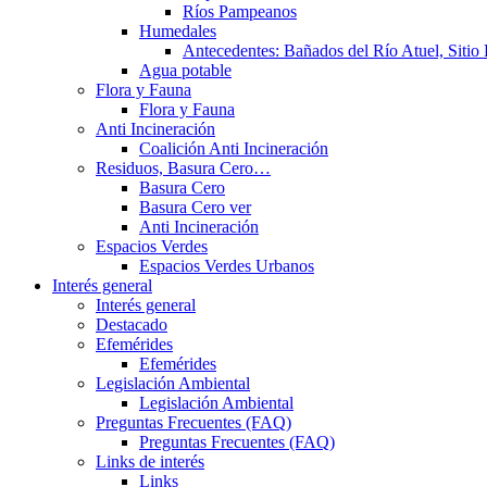
Ríos Pampeanos
Humedales
Antecedentes: Bañados del Río Atuel, Sitio
Agua potable
Flora y Fauna
Flora y Fauna
Anti Incineración
Coalición Anti Incineración
Residuos, Basura Cero…
Basura Cero
Basura Cero ver
Anti Incineración
Espacios Verdes
Espacios Verdes Urbanos
Interés general
Interés general
Destacado
Efemérides
Efemérides
Legislación Ambiental
Legislación Ambiental
Preguntas Frecuentes (FAQ)
Preguntas Frecuentes (FAQ)
Links de interés
Links