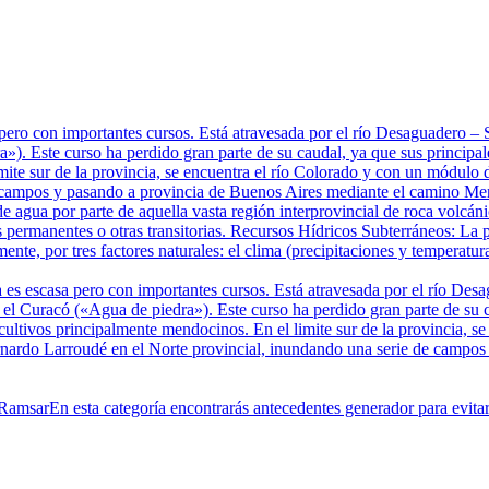
pero con importantes cursos. Está atravesada por el río Desaguadero 
). Este curso ha perdido gran parte de su caudal, ya que sus principale
mite sur de la provincia, se encuentra el río Colorado y con un módulo 
 campos y pasando a provincia de Buenos Aires mediante el camino Mer
e agua por parte de aquella vasta región interprovincial de roca volcá
 permanentes o otras transitorias. Recursos Hídricos Subterráneos: La p
te, por tres factores naturales: el clima (precipitaciones y temperatura
 es escasa pero con importantes cursos. Está atravesada por el río De
 Curacó («Agua de piedra»). Este curso ha perdido gran parte de su cau
 cultivos principalmente mendocinos. En el limite sur de la provincia, 
ernardo Larroudé en el Norte provincial, inundando una serie de campo
 Ramsar
En esta categoría encontrarás antecedentes generador para evit