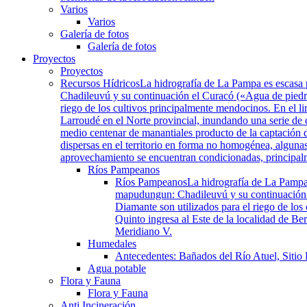
Varios
Varios
Galería de fotos
Galería de fotos
Proyectos
Proyectos
Recursos Hídricos
La hidrografía de La Pampa es escasa 
Chadileuvú y su continuación el Curacó («Agua de piedra»
riego de los cultivos principalmente mendocinos. En el li
Larroudé en el Norte provincial, inundando una serie de
medio centenar de manantiales producto de la captación d
dispersas en el territorio en forma no homogénea, algunas
aprovechamiento se encuentran condicionadas, principalmen
Ríos Pampeanos
Ríos Pampeanos
La hidrografía de La Pampa
mapudungun: Chadileuvú y su continuación el
Diamante son utilizados para el riego de los
Quinto ingresa al Este de la localidad de B
Meridiano V.
Humedales
Antecedentes: Bañados del Río Atuel, Sitio
Agua potable
Flora y Fauna
Flora y Fauna
Anti Incineración