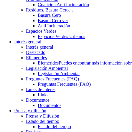
Coalición Anti Incineración
Residuos, Basura Cero…
Basura Cero
Basura Cero ver
Anti Incineración
Espacios Verdes
Espacios Verdes Urbanos
Interés general
Interés general
Destacado
Efemérides
Efemérides
Puedes encontrar más información sobre 
Legislación Ambiental
Legislación Ambiental
Preguntas Frecuentes (FAQ)
Preguntas Frecuentes (FAQ)
Links de interés
Links
Documentos
Documentos
Prensa y difusión
Prensa y Difusión
Estado del tiempo
Estado del tiempo
Revistas