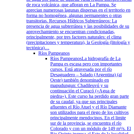
de roca volcánica, que afloran en La Pampa. Se
aprecian numerosas lagunas dispersas en el territorio en
forma no homogénea, algunas permanentes o otras
transitorias. Recursos Hídricos Subterráneos: La
presencia de agua subterránea y las posibilidades de su
aprovechamiento se encuentran condicionadas,
principalmente, por tres factores naturales: el clima
(precipitaciones y temperatura), la Geología (litología y
tectónica)…
Ríos Pampeanos
Ríos Pampeanos
La hidrografía de La
Pampa es escasa pero con importantes
cursos. Está atravesada por el río
Desaguadero – Salado (Argentina) (al
Oeste) también denominado en
mapudungun: Chadileuvú y su
continuación el Curacó («Agua de
piedra»). Este curso ha perdido gran parte
de su caudal, ya que sus principales
afluentes el Río Atuel y el Río Diamante
son utilizados para el riego de los cultivos
principalmente mendocinos. En el limite
sur de la provincia, se encuentra el río
Colorado y con un módulo de 149 m³/s. El
Rio Quinto ingresa al Este de la localidad