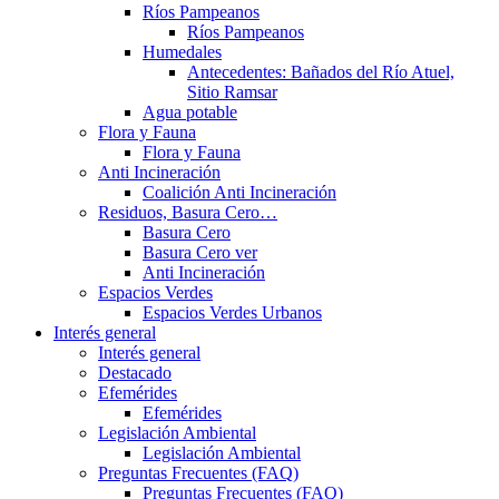
Ríos Pampeanos
Ríos Pampeanos
Humedales
Antecedentes: Bañados del Río Atuel,
Sitio Ramsar
Agua potable
Flora y Fauna
Flora y Fauna
Anti Incineración
Coalición Anti Incineración
Residuos, Basura Cero…
Basura Cero
Basura Cero ver
Anti Incineración
Espacios Verdes
Espacios Verdes Urbanos
Interés general
Interés general
Destacado
Efemérides
Efemérides
Legislación Ambiental
Legislación Ambiental
Preguntas Frecuentes (FAQ)
Preguntas Frecuentes (FAQ)