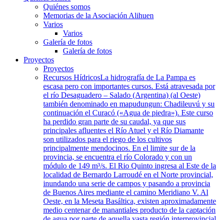
Quiénes somos
Memorias de la Asociación Alihuen
Varios
Varios
Galería de fotos
Galería de fotos
Proyectos
Proyectos
Recursos Hídricos
La hidrografía de La Pampa es
escasa pero con importantes cursos. Está atravesada por
el río Desaguadero – Salado (Argentina) (al Oeste)
también denominado en mapudungun: Chadileuvú y su
continuación el Curacó («Agua de piedra»). Este curso
ha perdido gran parte de su caudal, ya que sus
principales afluentes el Río Atuel y el Río Diamante
son utilizados para el riego de los cultivos
principalmente mendocinos. En el limite sur de la
provincia, se encuentra el río Colorado y con un
módulo de 149 m³/s. El Rio Quinto ingresa al Este de la
localidad de Bernardo Larroudé en el Norte provincial,
inundando una serie de campos y pasando a provincia
de Buenos Aires mediante el camino Meridiano V. Al
Oeste, en la Meseta Basáltica, existen aproximadamente
medio centenar de manantiales producto de la captación
de agua por parte de aquella vasta región interprovincial