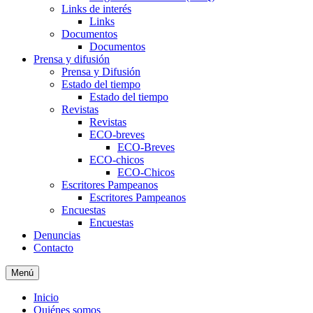
Links de interés
Links
Documentos
Documentos
Prensa y difusión
Prensa y Difusión
Estado del tiempo
Estado del tiempo
Revistas
Revistas
ECO-breves
ECO-Breves
ECO-chicos
ECO-Chicos
Escritores Pampeanos
Escritores Pampeanos
Encuestas
Encuestas
Denuncias
Contacto
Menú
Inicio
Quiénes somos