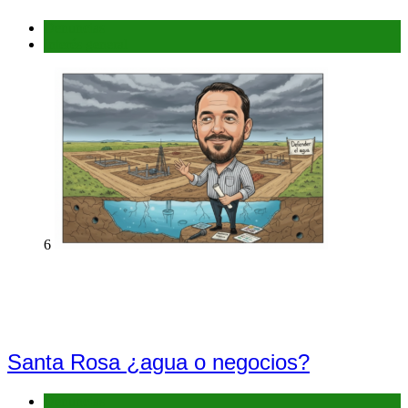
Denuncias
Interés general
6
Santa Rosa ¿agua o negocios?
Denuncias