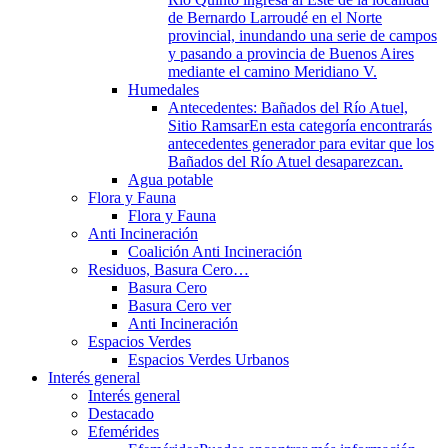
de Bernardo Larroudé en el Norte
provincial, inundando una serie de campos
y pasando a provincia de Buenos Aires
mediante el camino Meridiano V.
Humedales
Antecedentes: Bañados del Río Atuel,
Sitio Ramsar
En esta categoría encontrarás
antecedentes generador para evitar que los
Bañados del Río Atuel desaparezcan.
Agua potable
Flora y Fauna
Flora y Fauna
Anti Incineración
Coalición Anti Incineración
Residuos, Basura Cero…
Basura Cero
Basura Cero ver
Anti Incineración
Espacios Verdes
Espacios Verdes Urbanos
Interés general
Interés general
Destacado
Efemérides