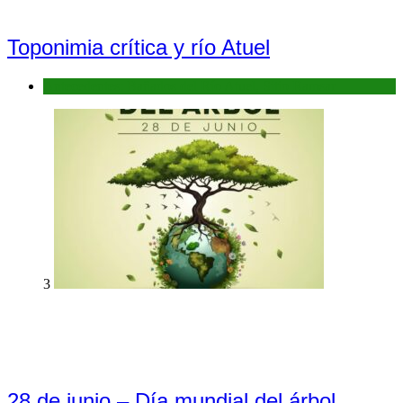
Toponimia crítica y río Atuel
Antecedentes: Bañados del Río Atuel, Sitio Ramsar
3
28 de junio – Día mundial del árbol