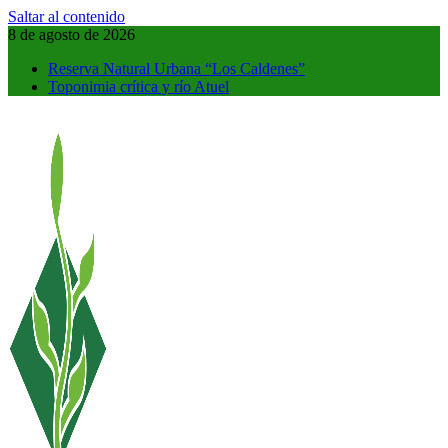
Saltar al contenido
8 de agosto de 2026
Reserva Natural Urbana “Los Caldenes”
Toponimia crítica y río Atuel