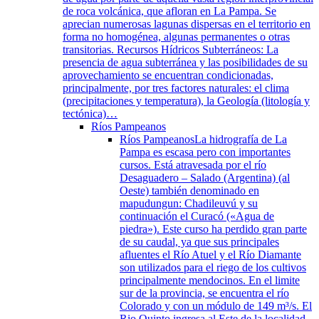
de roca volcánica, que afloran en La Pampa. Se
aprecian numerosas lagunas dispersas en el territorio en
forma no homogénea, algunas permanentes o otras
transitorias. Recursos Hídricos Subterráneos: La
presencia de agua subterránea y las posibilidades de su
aprovechamiento se encuentran condicionadas,
principalmente, por tres factores naturales: el clima
(precipitaciones y temperatura), la Geología (litología y
tectónica)…
Ríos Pampeanos
Ríos Pampeanos
La hidrografía de La
Pampa es escasa pero con importantes
cursos. Está atravesada por el río
Desaguadero – Salado (Argentina) (al
Oeste) también denominado en
mapudungun: Chadileuvú y su
continuación el Curacó («Agua de
piedra»). Este curso ha perdido gran parte
de su caudal, ya que sus principales
afluentes el Río Atuel y el Río Diamante
son utilizados para el riego de los cultivos
principalmente mendocinos. En el limite
sur de la provincia, se encuentra el río
Colorado y con un módulo de 149 m³/s. El
Rio Quinto ingresa al Este de la localidad