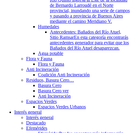
de Bernardo Larroudé en el Norte
provincial, inundando una serie de campos
y pasando a provincia de Buenos Aires
mediante el camino Meridiano V.
Humedales
Antecedentes: Bañados del Río Atuel,
Sitio Ramsar
En esta categoría encontrarás
antecedentes generador para evitar que los
Bañados del Río Atuel desaparezcan.
Agua potable
Flora y Fauna
Flora y Fauna
Anti Incineración
Coalición Anti Incineración
Residuos, Basura Cero…
Basura Cero
Basura Cero ver
Anti Incineración
Espacios Verdes
Espacios Verdes Urbanos
Interés general
Interés general
Destacado
Efemérides