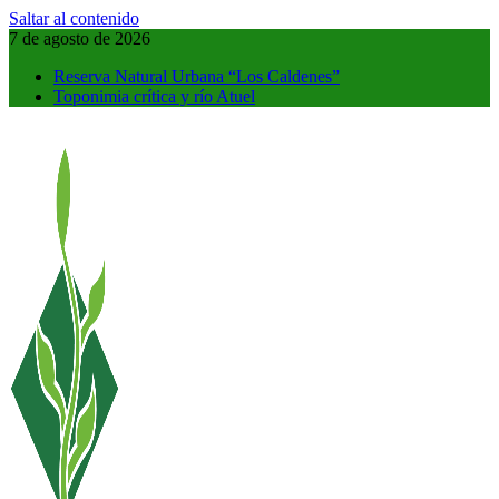
Saltar al contenido
7 de agosto de 2026
Reserva Natural Urbana “Los Caldenes”
Toponimia crítica y río Atuel