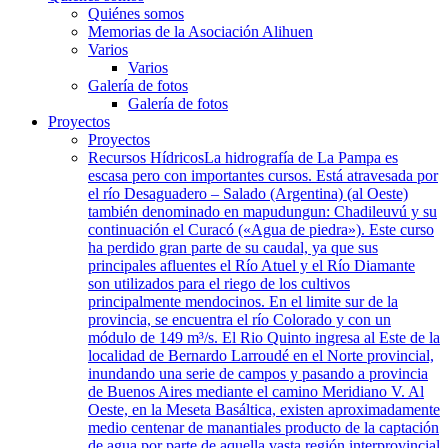
Quiénes somos
Memorias de la Asociación Alihuen
Varios
Varios
Galería de fotos
Galería de fotos
Proyectos
Proyectos
Recursos Hídricos
La hidrografía de La Pampa es
escasa pero con importantes cursos. Está atravesada por
el río Desaguadero – Salado (Argentina) (al Oeste)
también denominado en mapudungun: Chadileuvú y su
continuación el Curacó («Agua de piedra»). Este curso
ha perdido gran parte de su caudal, ya que sus
principales afluentes el Río Atuel y el Río Diamante
son utilizados para el riego de los cultivos
principalmente mendocinos. En el limite sur de la
provincia, se encuentra el río Colorado y con un
módulo de 149 m³/s. El Rio Quinto ingresa al Este de la
localidad de Bernardo Larroudé en el Norte provincial,
inundando una serie de campos y pasando a provincia
de Buenos Aires mediante el camino Meridiano V. Al
Oeste, en la Meseta Basáltica, existen aproximadamente
medio centenar de manantiales producto de la captación
de agua por parte de aquella vasta región interprovincial