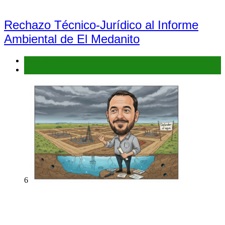
Rechazo Técnico-Jurídico al Informe
Ambiental de El Medanito
Denuncias
Interés general
6