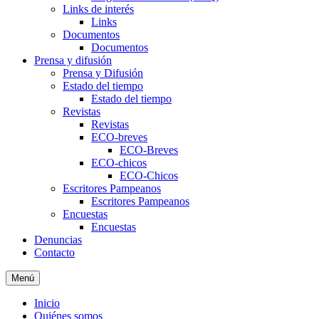
Links de interés
Links
Documentos
Documentos
Prensa y difusión
Prensa y Difusión
Estado del tiempo
Estado del tiempo
Revistas
Revistas
ECO-breves
ECO-Breves
ECO-chicos
ECO-Chicos
Escritores Pampeanos
Escritores Pampeanos
Encuestas
Encuestas
Denuncias
Contacto
Menú
Inicio
Quiénes somos