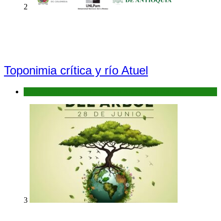
2
Toponimia crítica y río Atuel
Antecedentes: Bañados del Río Atuel, Sitio Ramsar
3