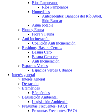
Ríos Pampeanos
Ríos Pampeanos
Humedales
Antecedentes: Bañados del Río Atuel,
Sitio Ramsar
Agua potable
Flora y Fauna
Flora y Fauna
Anti Incineración
Coalición Anti Incineración
Residuos, Basura Cero…
Basura Cero
Basura Cero ver
Anti Incineración
Espacios Verdes
Espacios Verdes Urbanos
Interés general
Interés general
Destacado
Efemérides
Efemérides
Legislación Ambiental
Legislación Ambiental
Preguntas Frecuentes (FAQ)
Preguntas Frecuentes (FAQ)