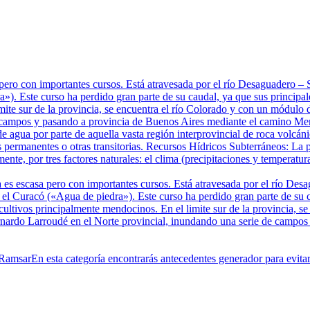
pero con importantes cursos. Está atravesada por el río Desaguadero 
). Este curso ha perdido gran parte de su caudal, ya que sus principale
mite sur de la provincia, se encuentra el río Colorado y con un módulo 
 campos y pasando a provincia de Buenos Aires mediante el camino Mer
e agua por parte de aquella vasta región interprovincial de roca volcá
 permanentes o otras transitorias. Recursos Hídricos Subterráneos: La p
te, por tres factores naturales: el clima (precipitaciones y temperatura
 es escasa pero con importantes cursos. Está atravesada por el río De
 Curacó («Agua de piedra»). Este curso ha perdido gran parte de su cau
 cultivos principalmente mendocinos. En el limite sur de la provincia, 
ernardo Larroudé en el Norte provincial, inundando una serie de campo
 Ramsar
En esta categoría encontrarás antecedentes generador para evit