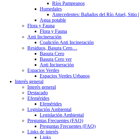
Ríos Pampeanos
Humedales
Antecedentes: Bañados del Río Atuel, Sitio
Agua potable
Flora y Fauna
Flora y Fauna
Anti Incineración
Coalición Anti Incineración
Residuos, Basura Cero…
Basura Cero
Basura Cero ver
Anti Incineración
Espacios Verdes
Espacios Verdes Urbanos
Interés general
Interés general
Destacado
Efemérides
Efemérides
Legislación Ambiental
Legislación Ambiental
Preguntas Frecuentes (FAQ)
Preguntas Frecuentes (FAQ)
Links de interés
Links