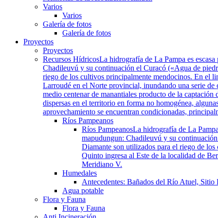
Varios
Varios
Galería de fotos
Galería de fotos
Proyectos
Proyectos
Recursos Hídricos
La hidrografía de La Pampa es escasa 
Chadileuvú y su continuación el Curacó («Agua de piedra»
riego de los cultivos principalmente mendocinos. En el li
Larroudé en el Norte provincial, inundando una serie de
medio centenar de manantiales producto de la captación d
dispersas en el territorio en forma no homogénea, algunas
aprovechamiento se encuentran condicionadas, principalmen
Ríos Pampeanos
Ríos Pampeanos
La hidrografía de La Pampa
mapudungun: Chadileuvú y su continuación el
Diamante son utilizados para el riego de los
Quinto ingresa al Este de la localidad de B
Meridiano V.
Humedales
Antecedentes: Bañados del Río Atuel, Sitio
Agua potable
Flora y Fauna
Flora y Fauna
Anti Incineración