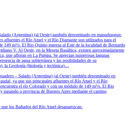
– Salado (Argentina) (al Oeste) también denominado en mapudungun:
s afluentes el Río Atuel y el Río Diamante son utilizados para el
de 149 m³/s. El Rio Quinto ingresa al Este de la localidad de Bernardo
idiano V. Al Oeste, en la Meseta Basáltica, existen aproximadamente
nica, que afloran en La Pampa. Se aprecian numerosas lagunas
resencia de agua subterránea y las posibilidades de su
), la Geología (litología y tectónica)…
saguadero – Salado (Argentina) (al Oeste) también denominado en
dal, ya que sus principales afluentes el Río Atuel y el Río
se encuentra el río Colorado y con un módulo de 149 m³/s. El Rio
s y pasando a provincia de Buenos Aires mediante el camino
ar que los Bañados del Río Atuel desaparezcan.