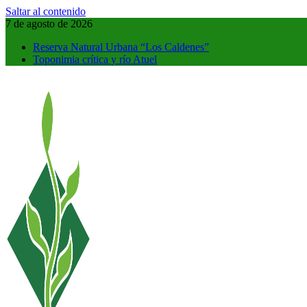
Saltar al contenido
7 de agosto de 2026
Reserva Natural Urbana “Los Caldenes”
Toponimia crítica y río Atuel