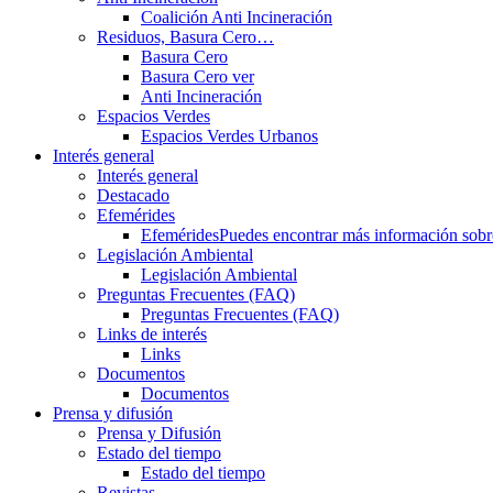
Coalición Anti Incineración
Residuos, Basura Cero…
Basura Cero
Basura Cero ver
Anti Incineración
Espacios Verdes
Espacios Verdes Urbanos
Interés general
Interés general
Destacado
Efemérides
Efemérides
Puedes encontrar más información sobre 
Legislación Ambiental
Legislación Ambiental
Preguntas Frecuentes (FAQ)
Preguntas Frecuentes (FAQ)
Links de interés
Links
Documentos
Documentos
Prensa y difusión
Prensa y Difusión
Estado del tiempo
Estado del tiempo
Revistas