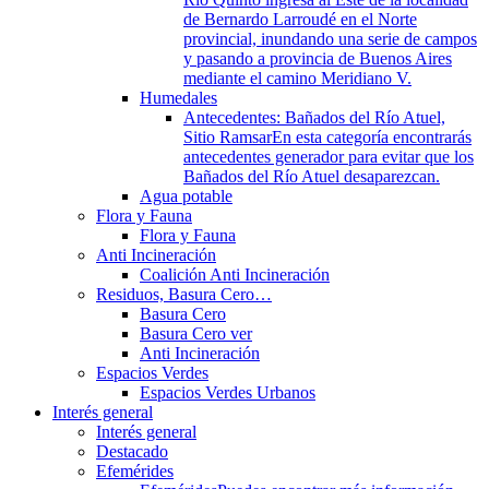
de Bernardo Larroudé en el Norte
provincial, inundando una serie de campos
y pasando a provincia de Buenos Aires
mediante el camino Meridiano V.
Humedales
Antecedentes: Bañados del Río Atuel,
Sitio Ramsar
En esta categoría encontrarás
antecedentes generador para evitar que los
Bañados del Río Atuel desaparezcan.
Agua potable
Flora y Fauna
Flora y Fauna
Anti Incineración
Coalición Anti Incineración
Residuos, Basura Cero…
Basura Cero
Basura Cero ver
Anti Incineración
Espacios Verdes
Espacios Verdes Urbanos
Interés general
Interés general
Destacado
Efemérides