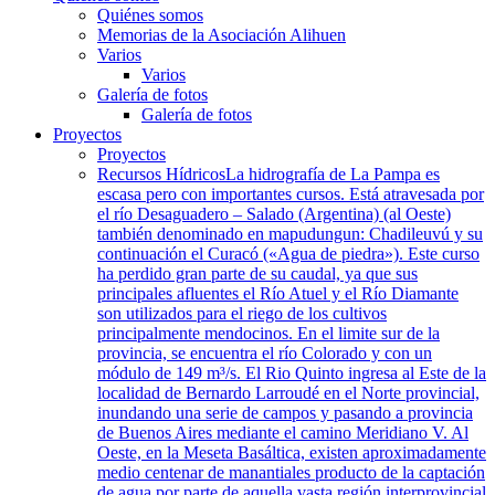
Quiénes somos
Memorias de la Asociación Alihuen
Varios
Varios
Galería de fotos
Galería de fotos
Proyectos
Proyectos
Recursos Hídricos
La hidrografía de La Pampa es
escasa pero con importantes cursos. Está atravesada por
el río Desaguadero – Salado (Argentina) (al Oeste)
también denominado en mapudungun: Chadileuvú y su
continuación el Curacó («Agua de piedra»). Este curso
ha perdido gran parte de su caudal, ya que sus
principales afluentes el Río Atuel y el Río Diamante
son utilizados para el riego de los cultivos
principalmente mendocinos. En el limite sur de la
provincia, se encuentra el río Colorado y con un
módulo de 149 m³/s. El Rio Quinto ingresa al Este de la
localidad de Bernardo Larroudé en el Norte provincial,
inundando una serie de campos y pasando a provincia
de Buenos Aires mediante el camino Meridiano V. Al
Oeste, en la Meseta Basáltica, existen aproximadamente
medio centenar de manantiales producto de la captación
de agua por parte de aquella vasta región interprovincial