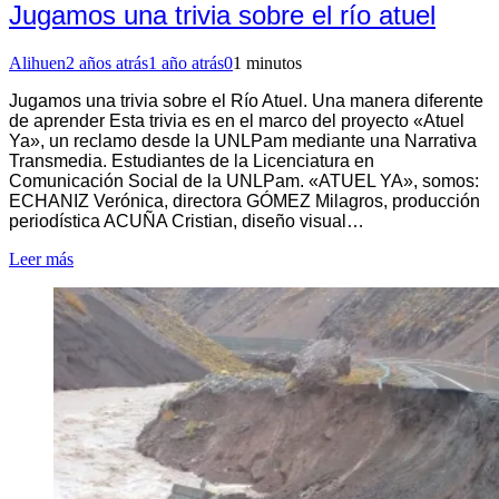
Jugamos una trivia sobre el río atuel
Alihuen
2 años atrás
1 año atrás
0
1 minutos
Jugamos una trivia sobre el Río Atuel. Una manera diferente
de aprender Esta trivia es en el marco del proyecto «Atuel
Ya», un reclamo desde la UNLPam mediante una Narrativa
Transmedia. Estudiantes de la Licenciatura en
Comunicación Social de la UNLPam. «ATUEL YA», somos:
ECHANIZ Verónica, directora GÓMEZ Milagros, producción
periodística ACUÑA Cristian, diseño visual…
Leer más