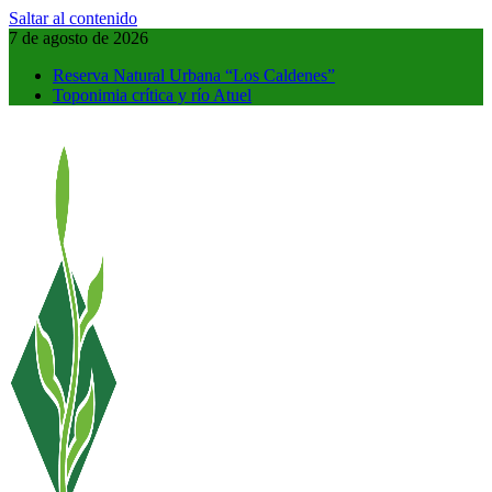
Saltar al contenido
7 de agosto de 2026
Reserva Natural Urbana “Los Caldenes”
Toponimia crítica y río Atuel