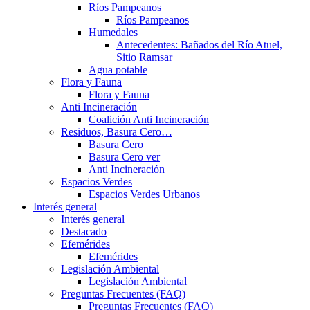
Ríos Pampeanos
Ríos Pampeanos
Humedales
Antecedentes: Bañados del Río Atuel,
Sitio Ramsar
Agua potable
Flora y Fauna
Flora y Fauna
Anti Incineración
Coalición Anti Incineración
Residuos, Basura Cero…
Basura Cero
Basura Cero ver
Anti Incineración
Espacios Verdes
Espacios Verdes Urbanos
Interés general
Interés general
Destacado
Efemérides
Efemérides
Legislación Ambiental
Legislación Ambiental
Preguntas Frecuentes (FAQ)
Preguntas Frecuentes (FAQ)