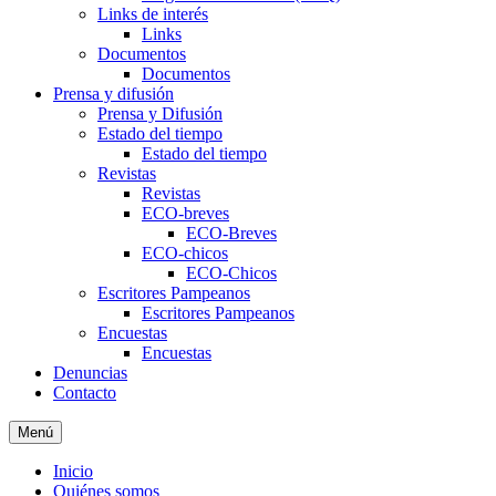
Links de interés
Links
Documentos
Documentos
Prensa y difusión
Prensa y Difusión
Estado del tiempo
Estado del tiempo
Revistas
Revistas
ECO-breves
ECO-Breves
ECO-chicos
ECO-Chicos
Escritores Pampeanos
Escritores Pampeanos
Encuestas
Encuestas
Denuncias
Contacto
Menú
Inicio
Quiénes somos