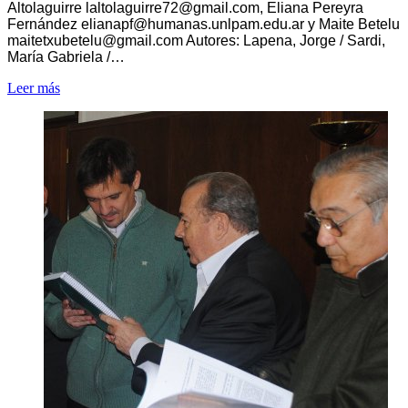
Altolaguirre
laltolaguirre72@gmail.com
, Eliana Pereyra
Fernández
elianapf@humanas.unlpam.edu.ar
y Maite Betelu
maitetxubetelu@gmail.com
Autores: Lapena, Jorge / Sardi,
María Gabriela /…
Leer más