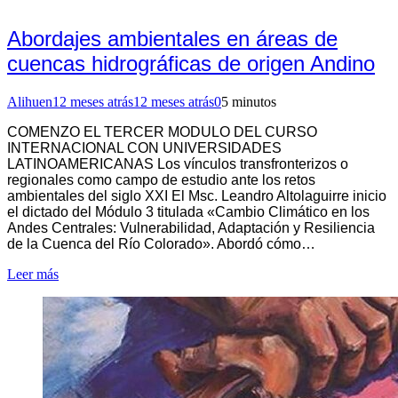
Abordajes ambientales en áreas de
cuencas hidrográficas de origen Andino
Alihuen
12 meses atrás
12 meses atrás
0
5 minutos
COMENZO EL TERCER MODULO DEL CURSO
INTERNACIONAL CON UNIVERSIDADES
LATINOAMERICANAS Los vínculos transfronterizos o
regionales como campo de estudio ante los retos
ambientales del siglo XXI El Msc. Leandro Altolaguirre inicio
el dictado del Módulo 3 titulada «Cambio Climático en los
Andes Centrales: Vulnerabilidad, Adaptación y Resiliencia
de la Cuenca del Río Colorado». Abordó cómo…
Leer más