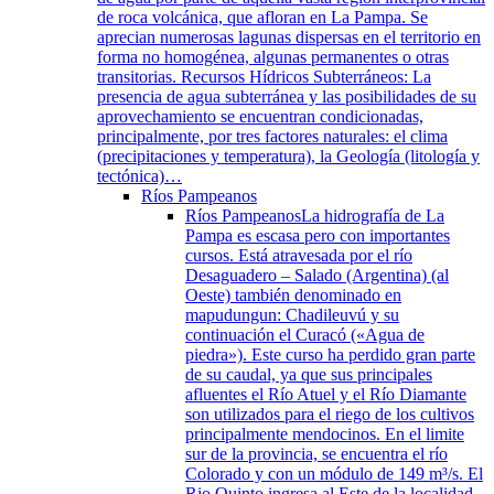
de roca volcánica, que afloran en La Pampa. Se
aprecian numerosas lagunas dispersas en el territorio en
forma no homogénea, algunas permanentes o otras
transitorias. Recursos Hídricos Subterráneos: La
presencia de agua subterránea y las posibilidades de su
aprovechamiento se encuentran condicionadas,
principalmente, por tres factores naturales: el clima
(precipitaciones y temperatura), la Geología (litología y
tectónica)…
Ríos Pampeanos
Ríos Pampeanos
La hidrografía de La
Pampa es escasa pero con importantes
cursos. Está atravesada por el río
Desaguadero – Salado (Argentina) (al
Oeste) también denominado en
mapudungun: Chadileuvú y su
continuación el Curacó («Agua de
piedra»). Este curso ha perdido gran parte
de su caudal, ya que sus principales
afluentes el Río Atuel y el Río Diamante
son utilizados para el riego de los cultivos
principalmente mendocinos. En el limite
sur de la provincia, se encuentra el río
Colorado y con un módulo de 149 m³/s. El
Rio Quinto ingresa al Este de la localidad