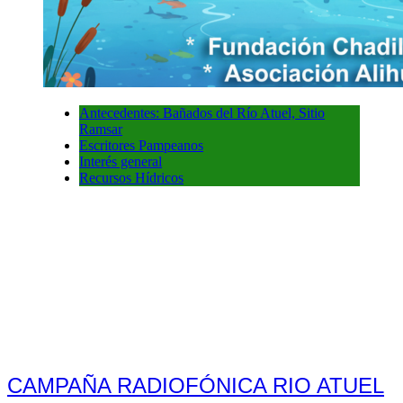
Antecedentes: Bañados del Río Atuel, Sitio
Ramsar
Escritores Pampeanos
Interés general
Recursos Hídricos
CAMPAÑA RADIOFÓNICA RIO ATUEL