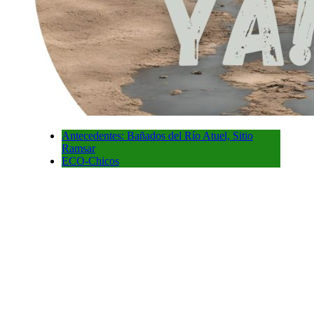
Antecedentes: Bañados del Río Atuel, Sitio
Ramsar
ECO-Chicos