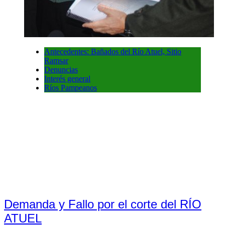
Antecedentes: Bañados del Río Atuel, Sitio
Ramsar
Denuncias
Interés general
Ríos Pampeanos
Demanda y Fallo por el corte del RÍO
ATUEL