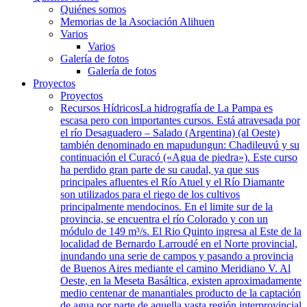
Quiénes somos
Memorias de la Asociación Alihuen
Varios
Varios
Galería de fotos
Galería de fotos
Proyectos
Proyectos
Recursos Hídricos
La hidrografía de La Pampa es
escasa pero con importantes cursos. Está atravesada por
el río Desaguadero – Salado (Argentina) (al Oeste)
también denominado en mapudungun: Chadileuvú y su
continuación el Curacó («Agua de piedra»). Este curso
ha perdido gran parte de su caudal, ya que sus
principales afluentes el Río Atuel y el Río Diamante
son utilizados para el riego de los cultivos
principalmente mendocinos. En el limite sur de la
provincia, se encuentra el río Colorado y con un
módulo de 149 m³/s. El Rio Quinto ingresa al Este de la
localidad de Bernardo Larroudé en el Norte provincial,
inundando una serie de campos y pasando a provincia
de Buenos Aires mediante el camino Meridiano V. Al
Oeste, en la Meseta Basáltica, existen aproximadamente
medio centenar de manantiales producto de la captación
de agua por parte de aquella vasta región interprovincial