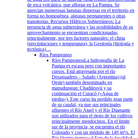
de roca volcánica, que afloran en La Pampa. Se
aprecian numerosas lagunas dispersas en el territorio en
forma no homogénea, algunas permanentes o otras
transitorias. Recursos Hídricos Subterráneos: La
presencia de agua subterránea y las posibilidades de su
aprovechamiento se encuentran condicionadas,
principalmente, por tres factores naturales: el clima
(precipitaciones y temperatura), la Geología (litología y
tectónica)…
Ríos Pampeanos
Ríos Pampeanos
La hidrografía de La
Pampa es escasa pero con importantes
cursos. Está atravesada por el río
Desaguadero – Salado (Argentina) (al
Oeste) también denominado en
mapudungun: Chadileuvú y su
continuación el Curacó («Agua de
piedra»). Este curso ha perdido gran parte
de su caudal, ya que sus principales
afluentes el Río Atuel y el Río Diamante
son utilizados para el riego de los cultivos
principalmente mendocinos. En el limite
sur de la provincia, se encuentra el río
Colorado y con un módulo de 149 m³/s. El
Rio Quinto ingresa al Este de la localidad