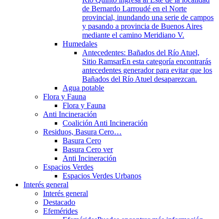
de Bernardo Larroudé en el Norte
provincial, inundando una serie de campos
y pasando a provincia de Buenos Aires
mediante el camino Meridiano V.
Humedales
Antecedentes: Bañados del Río Atuel,
Sitio Ramsar
En esta categoría encontrarás
antecedentes generador para evitar que los
Bañados del Río Atuel desaparezcan.
Agua potable
Flora y Fauna
Flora y Fauna
Anti Incineración
Coalición Anti Incineración
Residuos, Basura Cero…
Basura Cero
Basura Cero ver
Anti Incineración
Espacios Verdes
Espacios Verdes Urbanos
Interés general
Interés general
Destacado
Efemérides