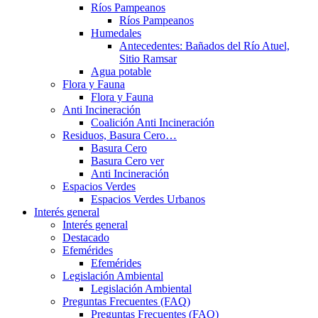
Ríos Pampeanos
Ríos Pampeanos
Humedales
Antecedentes: Bañados del Río Atuel,
Sitio Ramsar
Agua potable
Flora y Fauna
Flora y Fauna
Anti Incineración
Coalición Anti Incineración
Residuos, Basura Cero…
Basura Cero
Basura Cero ver
Anti Incineración
Espacios Verdes
Espacios Verdes Urbanos
Interés general
Interés general
Destacado
Efemérides
Efemérides
Legislación Ambiental
Legislación Ambiental
Preguntas Frecuentes (FAQ)
Preguntas Frecuentes (FAQ)