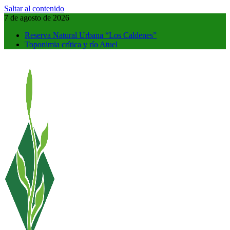
Saltar al contenido
7 de agosto de 2026
Reserva Natural Urbana “Los Caldenes”
Toponimia crítica y río Atuel