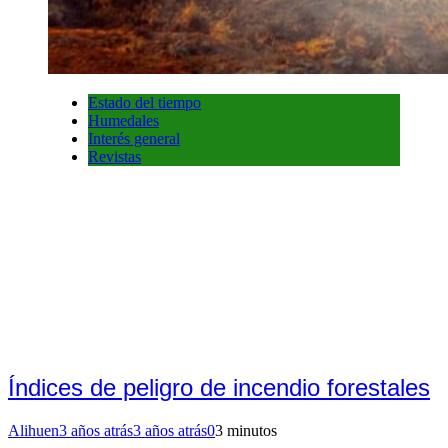
Estado del tiempo
Humedales
Interés general
Revistas
Índices de peligro de incendio forestales
Alihuen
3 años atrás
3 años atrás
0
3 minutos