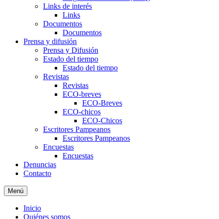
Links de interés
Links
Documentos
Documentos
Prensa y difusión
Prensa y Difusión
Estado del tiempo
Estado del tiempo
Revistas
Revistas
ECO-breves
ECO-Breves
ECO-chicos
ECO-Chicos
Escritores Pampeanos
Escritores Pampeanos
Encuestas
Encuestas
Denuncias
Contacto
Menú
Inicio
Quiénes somos