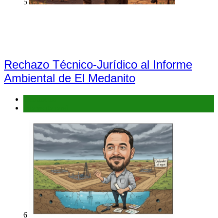
5
Rechazo Técnico-Jurídico al Informe
Ambiental de El Medanito
Denuncias
Interés general
6