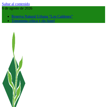
Saltar al contenido
6 de agosto de 2026
Reserva Natural Urbana “Los Caldenes”
Toponimia crítica y río Atuel