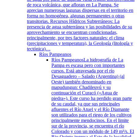
de roca volcánica, que afloran en La Pampa. Se
aprecian numerosas lagunas dispersas en el territorio en
forma no homogénea, algunas permanentes o otras
transitorias. Recursos Hídricos Subterráneos: La
presencia de agua subterránea y las posibilidades de su
aprovechamiento se encuentran condicionadas,
principalmente, por tres factores naturales: el clima
(precipitaciones y temperatura), la Geología (litología y
tectónica)…
Ríos Pampeanos
Ríos Pampeanos
La hidrografía de La
Pampa es escasa pero con importantes
cursos. Está atravesada por el río
Desaguadero – Salado (Argentina) (al
Oeste) también denominado en
mapudungun: Chadileuvú y su
continuación el Curacó («Agua de
piedra»). Este curso ha perdido gran parte
de su caudal, ya que sus principales
afluentes el Río Atuel y el Río Diamante
son utilizados para el riego de los cultivos
principalmente mendocinos. En el limite
sur de la provincia, se encuentra el río
Colorado y con un módulo de 149 m³/s. El
Rio Quinto ingresa al Este de la localidad