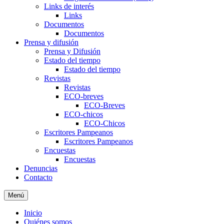
Links de interés
Links
Documentos
Documentos
Prensa y difusión
Prensa y Difusión
Estado del tiempo
Estado del tiempo
Revistas
Revistas
ECO-breves
ECO-Breves
ECO-chicos
ECO-Chicos
Escritores Pampeanos
Escritores Pampeanos
Encuestas
Encuestas
Denuncias
Contacto
Menú
Inicio
Quiénes somos