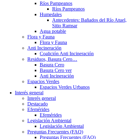
Ríos Pampeanos
Ríos Pampeanos
Humedales
Antecedentes: Bañados del Río Atuel,
Sitio Ramsar
Agua potable
Flora y Fauna
Flora y Fauna
Anti Incineración
Coalición Anti Incineración
Residuos, Basura Cero…
Basura Cero
Basura Cero ver
Anti Incineración
Espacios Verdes
Espacios Verdes Urbanos
Interés general
Interés general
Destacado
Efemérides
Efemérides
Legislación Ambiental
Legislación Ambiental
Preguntas Frecuentes (FAQ)
Preguntas Frecuentes (FAQ)