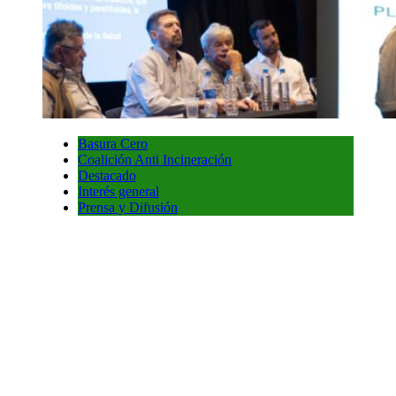
Basura Cero
Coalición Anti Incineración
Destacado
Interés general
Prensa y Difusión