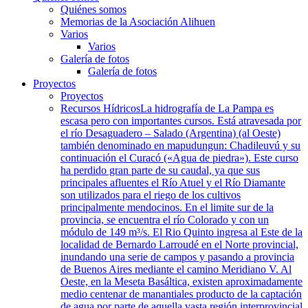
Quiénes somos
Memorias de la Asociación Alihuen
Varios
Varios
Galería de fotos
Galería de fotos
Proyectos
Proyectos
Recursos Hídricos
La hidrografía de La Pampa es
escasa pero con importantes cursos. Está atravesada por
el río Desaguadero – Salado (Argentina) (al Oeste)
también denominado en mapudungun: Chadileuvú y su
continuación el Curacó («Agua de piedra»). Este curso
ha perdido gran parte de su caudal, ya que sus
principales afluentes el Río Atuel y el Río Diamante
son utilizados para el riego de los cultivos
principalmente mendocinos. En el limite sur de la
provincia, se encuentra el río Colorado y con un
módulo de 149 m³/s. El Rio Quinto ingresa al Este de la
localidad de Bernardo Larroudé en el Norte provincial,
inundando una serie de campos y pasando a provincia
de Buenos Aires mediante el camino Meridiano V. Al
Oeste, en la Meseta Basáltica, existen aproximadamente
medio centenar de manantiales producto de la captación
de agua por parte de aquella vasta región interprovincial