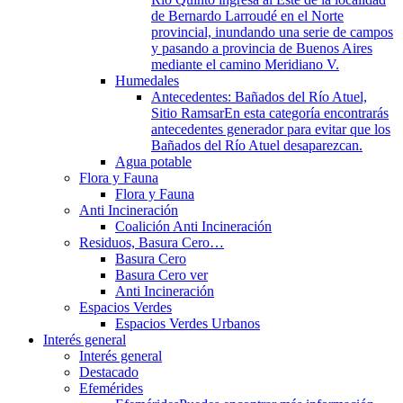
de Bernardo Larroudé en el Norte
provincial, inundando una serie de campos
y pasando a provincia de Buenos Aires
mediante el camino Meridiano V.
Humedales
Antecedentes: Bañados del Río Atuel,
Sitio Ramsar
En esta categoría encontrarás
antecedentes generador para evitar que los
Bañados del Río Atuel desaparezcan.
Agua potable
Flora y Fauna
Flora y Fauna
Anti Incineración
Coalición Anti Incineración
Residuos, Basura Cero…
Basura Cero
Basura Cero ver
Anti Incineración
Espacios Verdes
Espacios Verdes Urbanos
Interés general
Interés general
Destacado
Efemérides