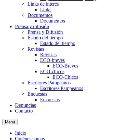
Links de interés
Links
Documentos
Documentos
Prensa y difusión
Prensa y Difusión
Estado del tiempo
Estado del tiempo
Revistas
Revistas
ECO-breves
ECO-Breves
ECO-chicos
ECO-Chicos
Escritores Pampeanos
Escritores Pampeanos
Encuestas
Encuestas
Denuncias
Contacto
Menú
Inicio
Quiénes somos