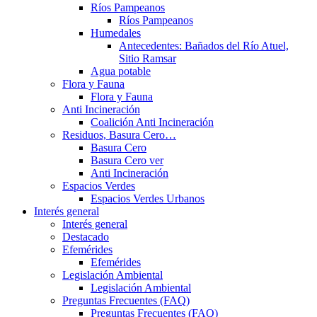
Ríos Pampeanos
Ríos Pampeanos
Humedales
Antecedentes: Bañados del Río Atuel,
Sitio Ramsar
Agua potable
Flora y Fauna
Flora y Fauna
Anti Incineración
Coalición Anti Incineración
Residuos, Basura Cero…
Basura Cero
Basura Cero ver
Anti Incineración
Espacios Verdes
Espacios Verdes Urbanos
Interés general
Interés general
Destacado
Efemérides
Efemérides
Legislación Ambiental
Legislación Ambiental
Preguntas Frecuentes (FAQ)
Preguntas Frecuentes (FAQ)