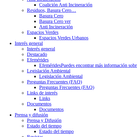
Coalición Anti Incineración
Residuos, Basura Cero…
Basura Cero
Basura Cero ver
Anti Incineración
Espacios Verdes
Espacios Verdes Urbanos
Interés general
Interés general
Destacado
Efemérides
Efemérides
Puedes encontrar más información sobre 
Legislación Ambiental
Legislación Ambiental
Preguntas Frecuentes (FAQ)
Preguntas Frecuentes (FAQ)
Links de interés
Links
Documentos
Documentos
Prensa y difusión
Prensa y Difusión
Estado del tiempo
Estado del tiempo
Revistas