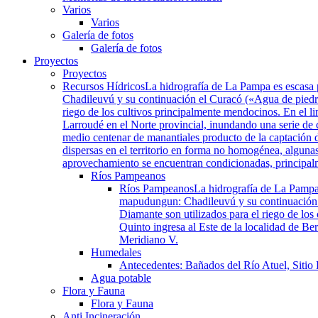
Varios
Varios
Galería de fotos
Galería de fotos
Proyectos
Proyectos
Recursos Hídricos
La hidrografía de La Pampa es escasa 
Chadileuvú y su continuación el Curacó («Agua de piedra»
riego de los cultivos principalmente mendocinos. En el li
Larroudé en el Norte provincial, inundando una serie de
medio centenar de manantiales producto de la captación d
dispersas en el territorio en forma no homogénea, algunas
aprovechamiento se encuentran condicionadas, principalmen
Ríos Pampeanos
Ríos Pampeanos
La hidrografía de La Pampa
mapudungun: Chadileuvú y su continuación el
Diamante son utilizados para el riego de los
Quinto ingresa al Este de la localidad de B
Meridiano V.
Humedales
Antecedentes: Bañados del Río Atuel, Sitio
Agua potable
Flora y Fauna
Flora y Fauna
Anti Incineración