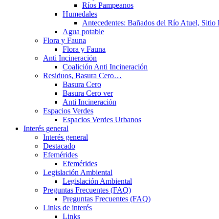
Ríos Pampeanos
Humedales
Antecedentes: Bañados del Río Atuel, Sitio
Agua potable
Flora y Fauna
Flora y Fauna
Anti Incineración
Coalición Anti Incineración
Residuos, Basura Cero…
Basura Cero
Basura Cero ver
Anti Incineración
Espacios Verdes
Espacios Verdes Urbanos
Interés general
Interés general
Destacado
Efemérides
Efemérides
Legislación Ambiental
Legislación Ambiental
Preguntas Frecuentes (FAQ)
Preguntas Frecuentes (FAQ)
Links de interés
Links