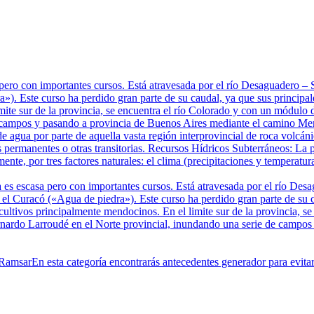
pero con importantes cursos. Está atravesada por el río Desaguadero 
). Este curso ha perdido gran parte de su caudal, ya que sus principale
mite sur de la provincia, se encuentra el río Colorado y con un módulo 
 campos y pasando a provincia de Buenos Aires mediante el camino Mer
e agua por parte de aquella vasta región interprovincial de roca volcá
 permanentes o otras transitorias. Recursos Hídricos Subterráneos: La p
te, por tres factores naturales: el clima (precipitaciones y temperatura
 es escasa pero con importantes cursos. Está atravesada por el río De
 Curacó («Agua de piedra»). Este curso ha perdido gran parte de su cau
 cultivos principalmente mendocinos. En el limite sur de la provincia, 
ernardo Larroudé en el Norte provincial, inundando una serie de campo
 Ramsar
En esta categoría encontrarás antecedentes generador para evit