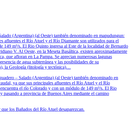
– Salado (Argentina) (al Oeste) también denominado en mapudungun:
s afluentes el Río Atuel y el Río Diamante son utilizados para el
de 149 m³/s. El Rio Quinto ingresa al Este de la localidad de Bernardo
idiano V. Al Oeste, en la Meseta Basáltica, existen aproximadamente
nica, que afloran en La Pampa. Se aprecian numerosas lagunas
resencia de agua subterránea y las posibilidades de su
), la Geología (litología y tectónica)…
saguadero – Salado (Argentina) (al Oeste) también denominado en
dal, ya que sus principales afluentes el Río Atuel y el Río
se encuentra el río Colorado y con un módulo de 149 m³/s. El Rio
s y pasando a provincia de Buenos Aires mediante el camino
ar que los Bañados del Río Atuel desaparezcan.