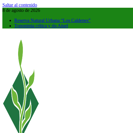
Saltar al contenido
8 de agosto de 2026
Reserva Natural Urbana “Los Caldenes”
Toponimia crítica y río Atuel