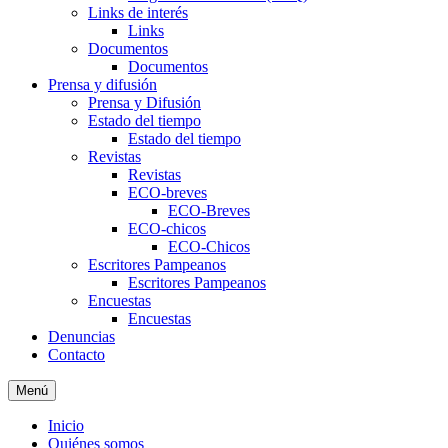
Links de interés
Links
Documentos
Documentos
Prensa y difusión
Prensa y Difusión
Estado del tiempo
Estado del tiempo
Revistas
Revistas
ECO-breves
ECO-Breves
ECO-chicos
ECO-Chicos
Escritores Pampeanos
Escritores Pampeanos
Encuestas
Encuestas
Denuncias
Contacto
Menú
Inicio
Quiénes somos