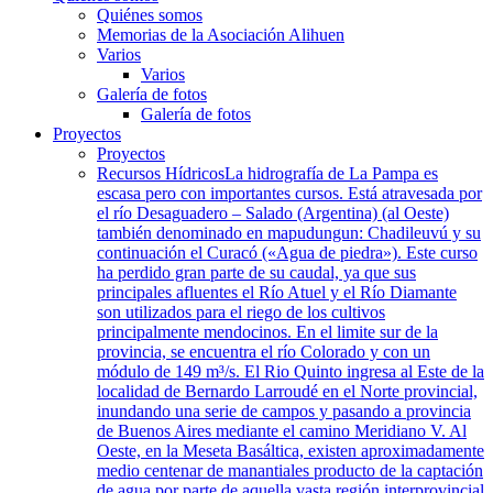
Quiénes somos
Memorias de la Asociación Alihuen
Varios
Varios
Galería de fotos
Galería de fotos
Proyectos
Proyectos
Recursos Hídricos
La hidrografía de La Pampa es
escasa pero con importantes cursos. Está atravesada por
el río Desaguadero – Salado (Argentina) (al Oeste)
también denominado en mapudungun: Chadileuvú y su
continuación el Curacó («Agua de piedra»). Este curso
ha perdido gran parte de su caudal, ya que sus
principales afluentes el Río Atuel y el Río Diamante
son utilizados para el riego de los cultivos
principalmente mendocinos. En el limite sur de la
provincia, se encuentra el río Colorado y con un
módulo de 149 m³/s. El Rio Quinto ingresa al Este de la
localidad de Bernardo Larroudé en el Norte provincial,
inundando una serie de campos y pasando a provincia
de Buenos Aires mediante el camino Meridiano V. Al
Oeste, en la Meseta Basáltica, existen aproximadamente
medio centenar de manantiales producto de la captación
de agua por parte de aquella vasta región interprovincial