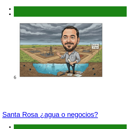
Denuncias
Interés general
6
Santa Rosa ¿agua o negocios?
Denuncias