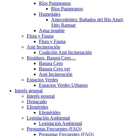
Ríos Pampeanos
Ríos Pampeanos
Humedales
Antecedentes: Bañados del Río Atuel,
Sitio Ramsar
Agua potable
Flora y Fauna
Flora y Fauna
Anti Incineración
Coalición Anti Incineración
Residuos, Basura Cero…
Basura Cero
Basura Cero ver
Anti Incineración
Espacios Verdes
Espacios Verdes Urbanos
Interés general
Interés general
Destacado
Efemérides
Efemérides
Legislación Ambiental
Legislación Ambiental
Preguntas Frecuentes (FAQ)
Preguntas Frecuentes (FAQ)