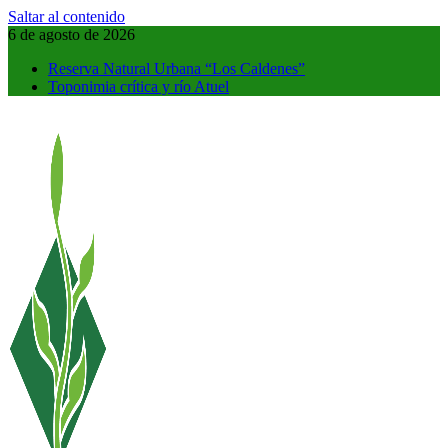
Saltar al contenido
6 de agosto de 2026
Reserva Natural Urbana “Los Caldenes”
Toponimia crítica y río Atuel