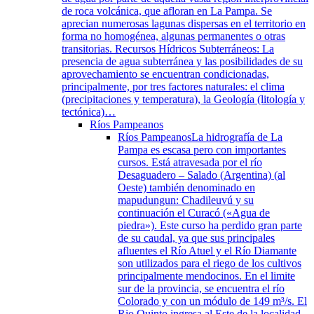
de roca volcánica, que afloran en La Pampa. Se
aprecian numerosas lagunas dispersas en el territorio en
forma no homogénea, algunas permanentes o otras
transitorias. Recursos Hídricos Subterráneos: La
presencia de agua subterránea y las posibilidades de su
aprovechamiento se encuentran condicionadas,
principalmente, por tres factores naturales: el clima
(precipitaciones y temperatura), la Geología (litología y
tectónica)…
Ríos Pampeanos
Ríos Pampeanos
La hidrografía de La
Pampa es escasa pero con importantes
cursos. Está atravesada por el río
Desaguadero – Salado (Argentina) (al
Oeste) también denominado en
mapudungun: Chadileuvú y su
continuación el Curacó («Agua de
piedra»). Este curso ha perdido gran parte
de su caudal, ya que sus principales
afluentes el Río Atuel y el Río Diamante
son utilizados para el riego de los cultivos
principalmente mendocinos. En el limite
sur de la provincia, se encuentra el río
Colorado y con un módulo de 149 m³/s. El
Rio Quinto ingresa al Este de la localidad