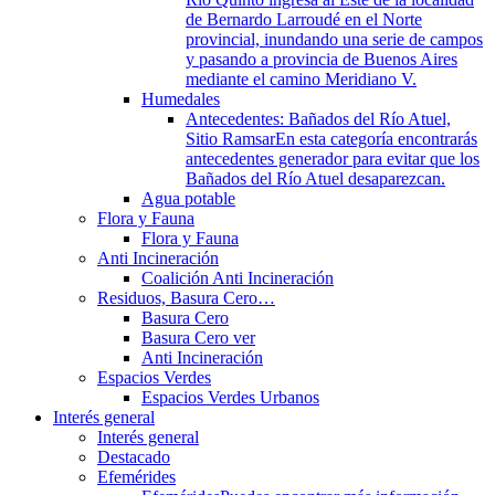
de Bernardo Larroudé en el Norte
provincial, inundando una serie de campos
y pasando a provincia de Buenos Aires
mediante el camino Meridiano V.
Humedales
Antecedentes: Bañados del Río Atuel,
Sitio Ramsar
En esta categoría encontrarás
antecedentes generador para evitar que los
Bañados del Río Atuel desaparezcan.
Agua potable
Flora y Fauna
Flora y Fauna
Anti Incineración
Coalición Anti Incineración
Residuos, Basura Cero…
Basura Cero
Basura Cero ver
Anti Incineración
Espacios Verdes
Espacios Verdes Urbanos
Interés general
Interés general
Destacado
Efemérides