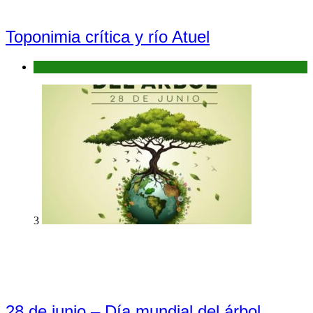
Toponimia crítica y río Atuel
Antecedentes: Bañados del Río Atuel, Sitio Ramsar
3
28 de junio – Día mundial del árbol