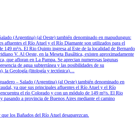
– Salado (Argentina) (al Oeste) también denominado en mapudungun:
s afluentes el Río Atuel y el Río Diamante son utilizados para el
de 149 m³/s. El Rio Quinto ingresa al Este de la localidad de Bernardo
idiano V. Al Oeste, en la Meseta Basáltica, existen aproximadamente
nica, que afloran en La Pampa. Se aprecian numerosas lagunas
resencia de agua subterránea y las posibilidades de su
), la Geología (litología y tectónica)…
saguadero – Salado (Argentina) (al Oeste) también denominado en
dal, ya que sus principales afluentes el Río Atuel y el Río
se encuentra el río Colorado y con un módulo de 149 m³/s. El Rio
s y pasando a provincia de Buenos Aires mediante el camino
ar que los Bañados del Río Atuel desaparezcan.