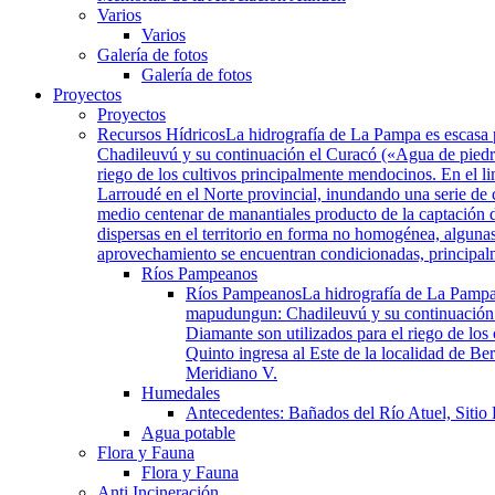
Varios
Varios
Galería de fotos
Galería de fotos
Proyectos
Proyectos
Recursos Hídricos
La hidrografía de La Pampa es escasa 
Chadileuvú y su continuación el Curacó («Agua de piedra»
riego de los cultivos principalmente mendocinos. En el li
Larroudé en el Norte provincial, inundando una serie de
medio centenar de manantiales producto de la captación d
dispersas en el territorio en forma no homogénea, algunas
aprovechamiento se encuentran condicionadas, principalmen
Ríos Pampeanos
Ríos Pampeanos
La hidrografía de La Pampa
mapudungun: Chadileuvú y su continuación el
Diamante son utilizados para el riego de los
Quinto ingresa al Este de la localidad de B
Meridiano V.
Humedales
Antecedentes: Bañados del Río Atuel, Sitio
Agua potable
Flora y Fauna
Flora y Fauna
Anti Incineración