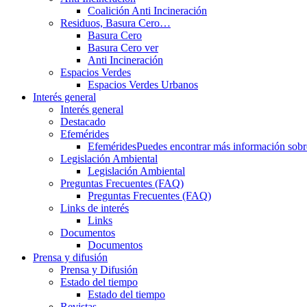
Coalición Anti Incineración
Residuos, Basura Cero…
Basura Cero
Basura Cero ver
Anti Incineración
Espacios Verdes
Espacios Verdes Urbanos
Interés general
Interés general
Destacado
Efemérides
Efemérides
Puedes encontrar más información sobre 
Legislación Ambiental
Legislación Ambiental
Preguntas Frecuentes (FAQ)
Preguntas Frecuentes (FAQ)
Links de interés
Links
Documentos
Documentos
Prensa y difusión
Prensa y Difusión
Estado del tiempo
Estado del tiempo
Revistas