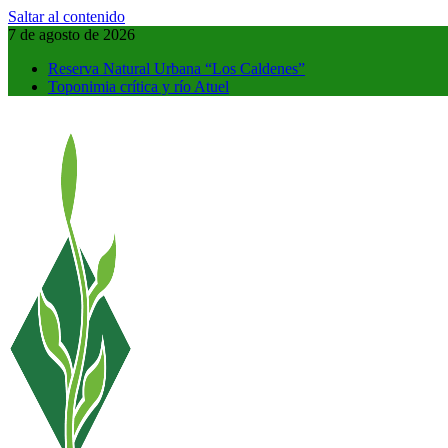
Saltar al contenido
7 de agosto de 2026
Reserva Natural Urbana “Los Caldenes”
Toponimia crítica y río Atuel