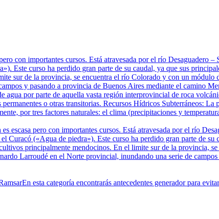
pero con importantes cursos. Está atravesada por el río Desaguadero 
). Este curso ha perdido gran parte de su caudal, ya que sus principale
mite sur de la provincia, se encuentra el río Colorado y con un módulo 
 campos y pasando a provincia de Buenos Aires mediante el camino Mer
e agua por parte de aquella vasta región interprovincial de roca volcá
 permanentes o otras transitorias. Recursos Hídricos Subterráneos: La p
te, por tres factores naturales: el clima (precipitaciones y temperatura
 es escasa pero con importantes cursos. Está atravesada por el río De
 Curacó («Agua de piedra»). Este curso ha perdido gran parte de su cau
 cultivos principalmente mendocinos. En el limite sur de la provincia, 
ernardo Larroudé en el Norte provincial, inundando una serie de campo
 Ramsar
En esta categoría encontrarás antecedentes generador para evit