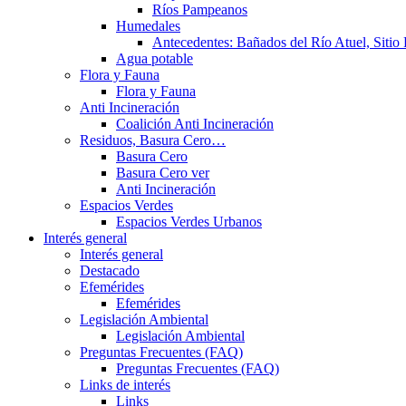
Ríos Pampeanos
Humedales
Antecedentes: Bañados del Río Atuel, Sitio
Agua potable
Flora y Fauna
Flora y Fauna
Anti Incineración
Coalición Anti Incineración
Residuos, Basura Cero…
Basura Cero
Basura Cero ver
Anti Incineración
Espacios Verdes
Espacios Verdes Urbanos
Interés general
Interés general
Destacado
Efemérides
Efemérides
Legislación Ambiental
Legislación Ambiental
Preguntas Frecuentes (FAQ)
Preguntas Frecuentes (FAQ)
Links de interés
Links