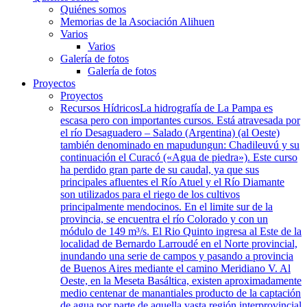
Quiénes somos
Memorias de la Asociación Alihuen
Varios
Varios
Galería de fotos
Galería de fotos
Proyectos
Proyectos
Recursos Hídricos
La hidrografía de La Pampa es
escasa pero con importantes cursos. Está atravesada por
el río Desaguadero – Salado (Argentina) (al Oeste)
también denominado en mapudungun: Chadileuvú y su
continuación el Curacó («Agua de piedra»). Este curso
ha perdido gran parte de su caudal, ya que sus
principales afluentes el Río Atuel y el Río Diamante
son utilizados para el riego de los cultivos
principalmente mendocinos. En el limite sur de la
provincia, se encuentra el río Colorado y con un
módulo de 149 m³/s. El Rio Quinto ingresa al Este de la
localidad de Bernardo Larroudé en el Norte provincial,
inundando una serie de campos y pasando a provincia
de Buenos Aires mediante el camino Meridiano V. Al
Oeste, en la Meseta Basáltica, existen aproximadamente
medio centenar de manantiales producto de la captación
de agua por parte de aquella vasta región interprovincial