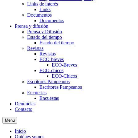
Links de interés
Links
Documentos
Documentos
Prensa y difusión
Prensa y Difusión
Estado del tiempo
Estado del tiempo
Revistas
Revistas
ECO-breves
ECO-Breves
ECO-chicos
ECO-Chicos
Escritores Pampeanos
Escritores Pampeanos
Encuestas
Encuestas
Denuncias
Contacto
Menú
Inicio
Quiénes somos