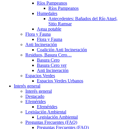
Ríos Pampeanos
Ríos Pampeanos
Humedales
Antecedentes: Bañados del Río Atuel,
Sitio Ramsar
Agua potable
Flora y Fauna
Flora y Fauna
Anti Incineración
Coalición Anti Incineración
Residuos, Basura Cero…
Basura Cero
Basura Cero ver
Anti Incineración
Espacios Verdes
Espacios Verdes Urbanos
Interés general
Interés general
Destacado
Efemérides
Efemérides
Legislación Ambiental
Legislación Ambiental
Preguntas Frecuentes (FAQ)
Preguntas Frecuentes (FAQ)