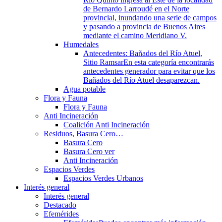
de Bernardo Larroudé en el Norte
provincial, inundando una serie de campos
y pasando a provincia de Buenos Aires
mediante el camino Meridiano V.
Humedales
Antecedentes: Bañados del Río Atuel,
Sitio Ramsar
En esta categoría encontrarás
antecedentes generador para evitar que los
Bañados del Río Atuel desaparezcan.
Agua potable
Flora y Fauna
Flora y Fauna
Anti Incineración
Coalición Anti Incineración
Residuos, Basura Cero…
Basura Cero
Basura Cero ver
Anti Incineración
Espacios Verdes
Espacios Verdes Urbanos
Interés general
Interés general
Destacado
Efemérides