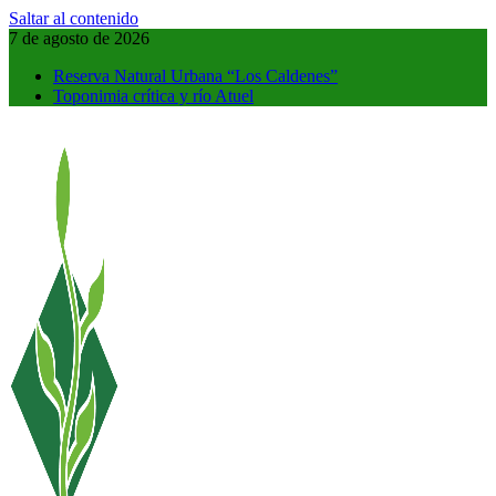
Saltar al contenido
7 de agosto de 2026
Reserva Natural Urbana “Los Caldenes”
Toponimia crítica y río Atuel