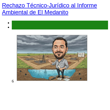
Rechazo Técnico-Jurídico al Informe
Ambiental de El Medanito
Denuncias
Interés general
6