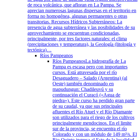
de roca volcánica, que afloran en La Pampa. Se
aprecian numerosas lagunas dispersas en el territorio en
forma no homogénea, algunas permanentes o otras
transitorias. Recursos Hídricos Subterráneos: La
presencia de agua subterránea y las posibilidades de su
aprovechamiento se encuentran condicionadas,
principalmente, por tres factores naturales: el clima
(precipitaciones y temperatura), la Geología (litología y
tectónica)…
Ríos Pampeanos
Ríos Pampeanos
La hidrografía de La
Pampa es escasa pero con importantes
cursos. Está atravesada por el río
Desaguadero – Salado (Argentina) (al
Oeste) también denominado en
mapudungun: Chadileuvú y su
continuación el Curacó («Agua de
piedra»). Este curso ha perdido gran parte
de su caudal, ya que sus principales
afluentes el Río Atuel y el Río Diamante
son utilizados para el riego de los cultivos
principalmente mendocinos. En el limite
sur de la provincia, se encuentra el río
Colorado y con un módulo de 149 m³/s. El
Rio Quinto ingresa al Este de la localidad