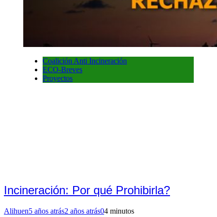
Coalición Anti Incineración
ECO-Breves
Proyectos
Incineración: Por qué Prohibirla?
Alihuen
5 años atrás
2 años atrás
0
4 minutos