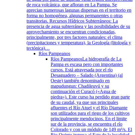
de roca volcánica, que afloran en La Pampa. Se
aprecian numerosas lagunas dispersas en el territorio en
forma no homogénea, algunas permanentes o otras
transitorias. Recursos Hídricos Subterráneos: La
presencia de agua subterránea y las posibilidades de su
aprovechamiento se encuentran condicionadas,
principalmente, por tres factores naturales: el clima
(precipitaciones y temperatura), la Geología (litología y
tectónica)…
Ríos Pampeanos
Ríos Pampeanos
La hidrografía de La
Pampa es escasa pero con importantes
cursos. Está atravesada por el río
Desaguadero – Salado (Argentina) (al
Oeste) también denominado en
mapudungun: Chadileuvú y su
continuación el Curacó («Agua de
piedra»). Este curso ha perdido gran parte
de su caudal, ya que sus principales
afluentes el Río Atuel y el Río Diamante
son utilizados para el riego de los cultivos
principalmente mendocinos. En el limite
sur de la provincia, se encuentra el río
Colorado y con un módulo de 149 m³/s. El
Rio Quinto ingresa al Este de la localidad