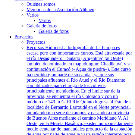
Quiénes somos
Memorias de la Asociación Alihuen
Varios
Varios
Galería de fotos
Galería de fotos
Proyectos
Proyectos
Recursos Hídricos
La hidrografía de La Pampa es
escasa pero con importantes cursos. Está atravesada por
el río Desaguadero – Salado (Argentina) (al Oeste)
también denominado en mapudungun: Chadileuvú y su
continuación el Curacó («Agua de piedra»). Este curso
ha perdido gran parte de su caudal, ya que sus
principales afluentes el Río Atuel y el Río Diamante
son utilizados para el riego de los cultivos
principalmente mendocinos. En el limite sur de la
provincia, se encuentra el río Colorado y con un
módulo de 149 m³/s. El Rio Quinto ingresa al Este de la
localidad de Bernardo Larroudé en el Norte provincial,
inundando una serie de campos y pasando a provincia
de Buenos Aires mediante el camino Meridiano V. Al
Oeste, en la Meseta Basáltica, existen aproximadamente
medio centenar de manantiales producto de la captación
de agua por parte de aquella vasta región interprovincial