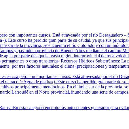
pero con importantes cursos. Está atravesada por el río Desaguadero 
). Este curso ha perdido gran parte de su caudal, ya que sus principale
mite sur de la provincia, se encuentra el río Colorado y con un módulo 
 campos y pasando a provincia de Buenos Aires mediante el camino Mer
e agua por parte de aquella vasta región interprovincial de roca volcá
 permanentes o otras transitorias. Recursos Hídricos Subterráneos: La p
te, por tres factores naturales: el clima (precipitaciones y temperatura
 es escasa pero con importantes cursos. Está atravesada por el río De
 Curacó («Agua de piedra»). Este curso ha perdido gran parte de su cau
 cultivos principalmente mendocinos. En el limite sur de la provincia, 
ernardo Larroudé en el Norte provincial, inundando una serie de campo
 Ramsar
En esta categoría encontrarás antecedentes generador para evit