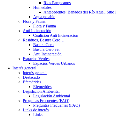
Ríos Pampeanos
Humedales
Antecedentes: Bañados del Río Atuel, Sitio
Agua potable
Flora y Fauna
Flora y Fauna
Anti Incineración
Coalición Anti Incineración
Residuos, Basura Cero…
Basura Cero
Basura Cero ver
Anti Incineración
Espacios Verdes
Espacios Verdes Urbanos
Interés general
Interés general
Destacado
Efemérides
Efemérides
Legislación Ambiental
Legislación Ambiental
Preguntas Frecuentes (FAQ)
Preguntas Frecuentes (FAQ)
Links de interés
Links