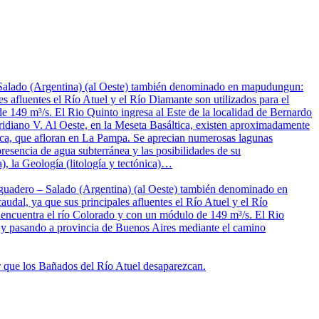
– Salado (Argentina) (al Oeste) también denominado en mapudungun:
s afluentes el Río Atuel y el Río Diamante son utilizados para el
de 149 m³/s. El Rio Quinto ingresa al Este de la localidad de Bernardo
idiano V. Al Oeste, en la Meseta Basáltica, existen aproximadamente
nica, que afloran en La Pampa. Se aprecian numerosas lagunas
resencia de agua subterránea y las posibilidades de su
), la Geología (litología y tectónica)…
saguadero – Salado (Argentina) (al Oeste) también denominado en
dal, ya que sus principales afluentes el Río Atuel y el Río
se encuentra el río Colorado y con un módulo de 149 m³/s. El Rio
s y pasando a provincia de Buenos Aires mediante el camino
ar que los Bañados del Río Atuel desaparezcan.