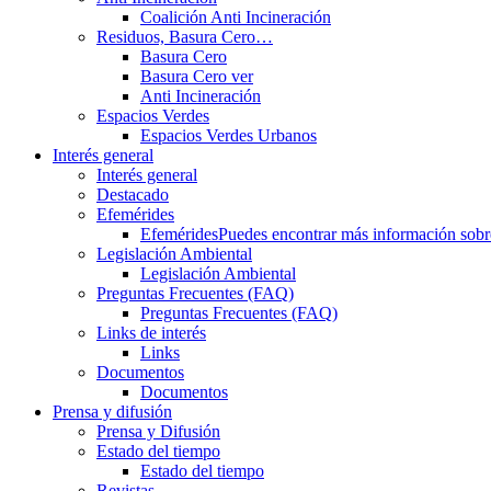
Coalición Anti Incineración
Residuos, Basura Cero…
Basura Cero
Basura Cero ver
Anti Incineración
Espacios Verdes
Espacios Verdes Urbanos
Interés general
Interés general
Destacado
Efemérides
Efemérides
Puedes encontrar más información sobre 
Legislación Ambiental
Legislación Ambiental
Preguntas Frecuentes (FAQ)
Preguntas Frecuentes (FAQ)
Links de interés
Links
Documentos
Documentos
Prensa y difusión
Prensa y Difusión
Estado del tiempo
Estado del tiempo
Revistas