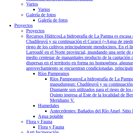
Varios
Varios
Galería de fotos
Galería de fotos
Proyectos
Proyectos
Recursos Hídricos
La hidrografía de La Pampa es escasa 
Chadileuvú y su continuación el Curacó («Agua de piedra»
riego de los cultivos principalmente mendocinos. En el li
Larroudé en el Norte provincial, inundando una serie de
medio centenar de manantiales producto de la captación d
dispersas en el territorio en forma no homogénea, algunas
aprovechamiento se encuentran condicionadas, principalmen
Ríos Pampeanos
Ríos Pampeanos
La hidrografía de La Pampa
mapudungun: Chadileuvú y su continuación el
Diamante son utilizados para el riego de los
Quinto ingresa al Este de la localidad de B
Meridiano V.
Humedales
Antecedentes: Bañados del Río Atuel, Sitio
Agua potable
Flora y Fauna
Flora y Fauna
Anti Incineración