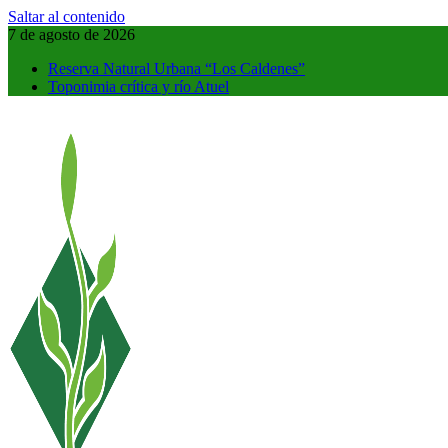
Saltar al contenido
7 de agosto de 2026
Reserva Natural Urbana “Los Caldenes”
Toponimia crítica y río Atuel