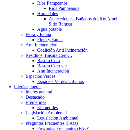
Ríos Pampeanos
Ríos Pampeanos
Humedales
Antecedentes: Bañados del Río Atuel,
Sitio Ramsar
Agua potable
Flora y Fauna
Flora y Fauna
Anti Incineración
Coalición Anti Incineración
Residuos, Basura Cero…
Basura Cero
Basura Cero ver
Anti Incineración
Espacios Verdes
Espacios Verdes Urbanos
Interés general
Interés general
Destacado
Efemérides
Efemérides
Legislación Ambiental
Legislación Ambiental
Preguntas Frecuentes (FAQ)
Preguntas Frecuentes (FAQ)