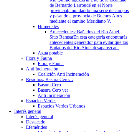
de Bernardo Larroudé en el Norte
provincial, inundando una serie de campos
y pasando a provincia de Buenos Aires
mediante el camino Meridiano V.
Humedales
Antecedentes: Bañados del Río Atuel,
Sitio Ramsar
En esta categoría encontrarás
antecedentes generador para evitar que los
Bañados del Río Atuel desaparezcan.
Agua potable
Flora y Fauna
Flora y Fauna
Anti Incineración
Coalición Anti Incineración
Residuos, Basura Cero…
Basura Cero
Basura Cero ver
Anti Incineración
Espacios Verdes
Espacios Verdes Urbanos
Interés general
Interés general
Destacado
Efemérides