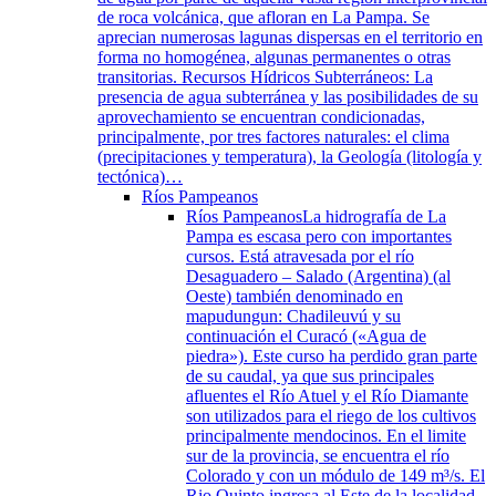
de roca volcánica, que afloran en La Pampa. Se
aprecian numerosas lagunas dispersas en el territorio en
forma no homogénea, algunas permanentes o otras
transitorias. Recursos Hídricos Subterráneos: La
presencia de agua subterránea y las posibilidades de su
aprovechamiento se encuentran condicionadas,
principalmente, por tres factores naturales: el clima
(precipitaciones y temperatura), la Geología (litología y
tectónica)…
Ríos Pampeanos
Ríos Pampeanos
La hidrografía de La
Pampa es escasa pero con importantes
cursos. Está atravesada por el río
Desaguadero – Salado (Argentina) (al
Oeste) también denominado en
mapudungun: Chadileuvú y su
continuación el Curacó («Agua de
piedra»). Este curso ha perdido gran parte
de su caudal, ya que sus principales
afluentes el Río Atuel y el Río Diamante
son utilizados para el riego de los cultivos
principalmente mendocinos. En el limite
sur de la provincia, se encuentra el río
Colorado y con un módulo de 149 m³/s. El
Rio Quinto ingresa al Este de la localidad