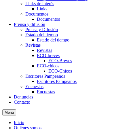
Links de interés
Links
Documentos
Documentos
Prensa y difusión
Prensa y Difusión
Estado del tiempo
Estado del tiempo
Revistas
Revistas
ECO-breves
ECO-Breves
ECO-chicos
ECO-Chicos
Escritores Pampeanos
Escritores Pampeanos
Encuestas
Encuestas
Denuncias
Contacto
Menú
Inicio
Quiénes somos