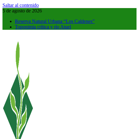
Saltar al contenido
5 de agosto de 2026
Reserva Natural Urbana “Los Caldenes”
Toponimia crítica y río Atuel