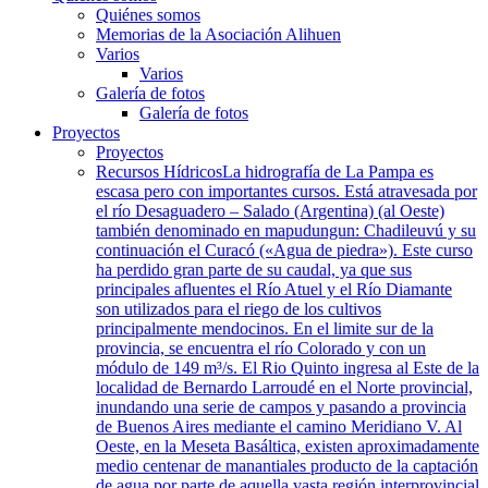
Quiénes somos
Memorias de la Asociación Alihuen
Varios
Varios
Galería de fotos
Galería de fotos
Proyectos
Proyectos
Recursos Hídricos
La hidrografía de La Pampa es
escasa pero con importantes cursos. Está atravesada por
el río Desaguadero – Salado (Argentina) (al Oeste)
también denominado en mapudungun: Chadileuvú y su
continuación el Curacó («Agua de piedra»). Este curso
ha perdido gran parte de su caudal, ya que sus
principales afluentes el Río Atuel y el Río Diamante
son utilizados para el riego de los cultivos
principalmente mendocinos. En el limite sur de la
provincia, se encuentra el río Colorado y con un
módulo de 149 m³/s. El Rio Quinto ingresa al Este de la
localidad de Bernardo Larroudé en el Norte provincial,
inundando una serie de campos y pasando a provincia
de Buenos Aires mediante el camino Meridiano V. Al
Oeste, en la Meseta Basáltica, existen aproximadamente
medio centenar de manantiales producto de la captación
de agua por parte de aquella vasta región interprovincial