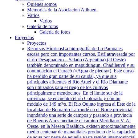
Quiénes somos
Memorias de la Asociación Alihuen
Varios
Varios
Galería de fotos
Galería de fotos
Proyectos
Proyectos
Recursos Hídricos
La hidrografía de La Pampa es
escasa pero con importantes cursos. Está atravesada por
el río Desaguadero – Salado (Argentina) (al Oeste)
también denominado en mapudungun: Chadileuvú y su
continuación el Curacó («Agua de piedra»). Este curso
ha perdido gran parte de su caudal, ya que sus
principales afluentes el Río Atuel y el Río Diamante
son utilizados para el riego de los cultivos
principalmente mendocinos. En el limite sur de la
provincia, se encuentra el río Colorado y con un
módulo de 149 m³/s. El Rio Quinto ingresa al Este de la
localidad de Bernardo Larroudé en el Norte provincial,
inundando una serie de campos y pasando a provincia
de Buenos Aires mediante el camino Meridiano V. Al
Oeste, en la Meseta Basáltica, existen aproximadamente
medio centenar de manantiales producto de la captación
de agua por parte de aquella vasta región interprovincial