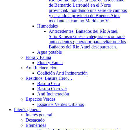
de Bernardo Larroudé en el Norte
provincial, inundando una serie de campos
y pasando a provincia de Buenos Aires
mediante el camino Meridiano V.
Humedales
Antecedentes: Bañados del Río Atuel,
Sitio Ramsar
En esta categoría encontrarás
antecedentes generador para evitar que los
Bañados del Río Atuel desaparezcan.
Agua potable
Flora y Fauna
Flora y Fauna
Anti Incineración
Coalición Anti Incineración
Residuos, Basura Cero…
Basura Cero
Basura Cero ver
Anti Incineración
Espacios Verdes
Espacios Verdes Urbanos
Interés general
Interés general
Destacado
Efemérides