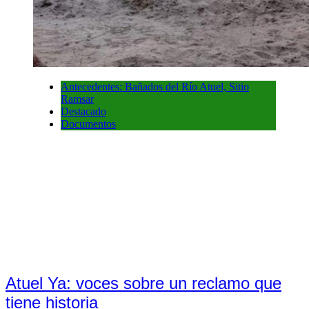
Antecedentes: Bañados del Río Atuel, Sitio
Ramsar
Destacado
Documentos
Atuel Ya: voces sobre un reclamo que
tiene historia