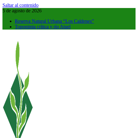
Saltar al contenido
5 de agosto de 2026
Reserva Natural Urbana “Los Caldenes”
Toponimia crítica y río Atuel