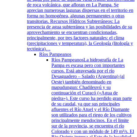
de roca volcánica, que afloran en La Pampa. Se
aprecian numerosas lagunas dispersas en el territorio en
forma no homogénea, algunas permanentes o otras
transitorias. Recursos Hídricos Subterráneos: La
presencia de agua subterránea y las posibilidades de su
aprovechamiento se encuentran condicionadas,
principalmente, por tres factores naturales: el clima
(precipitaciones y temperatura), la Geología (litología y
tectónica)…
Ríos Pampeanos
Ríos Pampeanos
La hidrografía de La
Pampa es escasa pero con importantes
cursos. Está atravesada por el río
Desaguadero – Salado (Argentina) (al
Oeste) también denominado en
mapudungun: Chadileuvú y su
continuación el Curacó («Agua de
piedra»). Este curso ha perdido gran parte
de su caudal, ya que sus principales
afluentes el Río Atuel y el Río Diamante
son utilizados para el riego de los cultivos
principalmente mendocinos. En el limite
sur de la provincia, se encuentra el río
Colorado y con un módulo de 149 m³/s. El
Rio Quinto ingresa al Este de la localidad