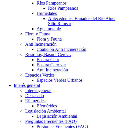
Ríos Pampeanos
Ríos Pampeanos
Humedales
Antecedentes: Bañados del Río Atuel,
Sitio Ramsar
Agua potable
Flora y Fauna
Flora y Fauna
Anti Incineración
Coalición Anti Incineración
Residuos, Basura Cero…
Basura Cero
Basura Cero ver
Anti Incineración
Espacios Verdes
Espacios Verdes Urbanos
Interés general
Interés general
Destacado
Efemérides
Efemérides
Legislación Ambiental
Legislación Ambiental
Preguntas Frecuentes (FAQ)
Preguntas Frecuentes (FAQ)