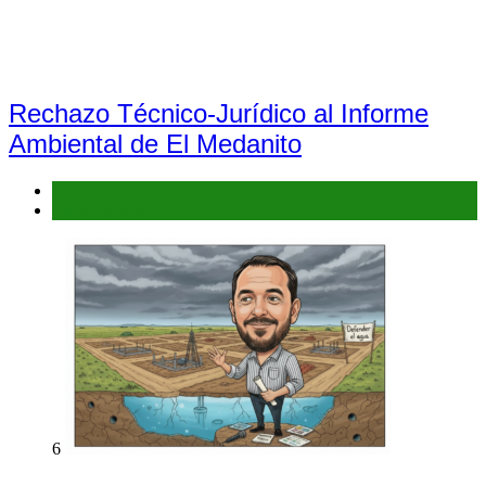
Rechazo Técnico-Jurídico al Informe
Ambiental de El Medanito
Denuncias
Interés general
6