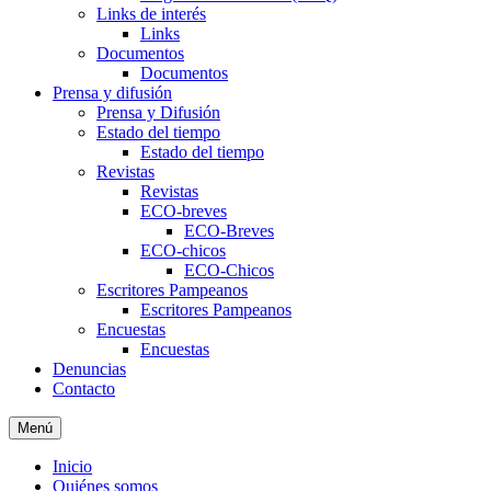
Links de interés
Links
Documentos
Documentos
Prensa y difusión
Prensa y Difusión
Estado del tiempo
Estado del tiempo
Revistas
Revistas
ECO-breves
ECO-Breves
ECO-chicos
ECO-Chicos
Escritores Pampeanos
Escritores Pampeanos
Encuestas
Encuestas
Denuncias
Contacto
Menú
Inicio
Quiénes somos