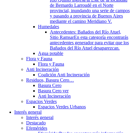
de Bernardo Larroudé en el Norte
provincial, inundando una serie de campos
y pasando a provincia de Buenos Aires
mediante el camino Meridiano V.
Humedales
Antecedentes: Bañados del Río Atuel,
Sitio Ramsar
En esta categoría encontrarás
antecedentes generador para evitar que los
Bañados del Río Atuel desaparezcan.
Agua potable
Flora y Fauna
Flora y Fauna
Anti Incineración
Coalición Anti Incineración
Residuos, Basura Cero…
Basura Cero
Basura Cero ver
Anti Incineración
Espacios Verdes
Espacios Verdes Urbanos
Interés general
Interés general
Destacado
Efemérides