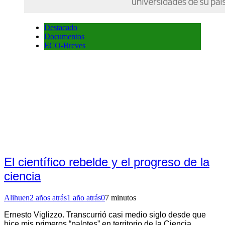
Destacado
Documentos
ECO-Breves
El científico rebelde y el progreso de la
ciencia
Alihuen
2 años atrás
1 año atrás
0
7 minutos
Ernesto Viglizzo. Transcurrió casi medio siglo desde que
hice mis primeros “palotes” en territorio de la Ciencia.