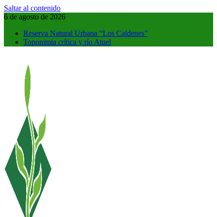
Saltar al contenido
6 de agosto de 2026
Reserva Natural Urbana “Los Caldenes”
Toponimia crítica y río Atuel