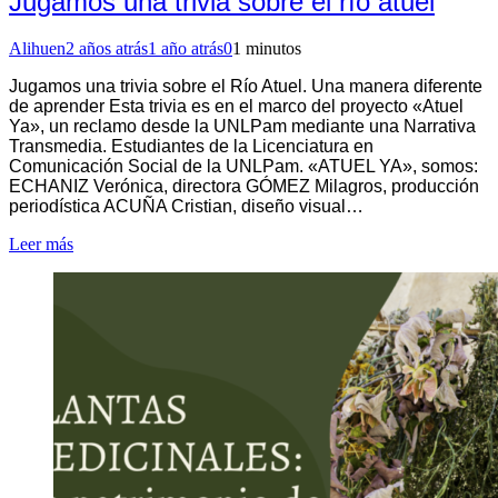
Jugamos una trivia sobre el río atuel
Alihuen
2 años atrás
1 año atrás
0
1 minutos
Jugamos una trivia sobre el Río Atuel. Una manera diferente
de aprender Esta trivia es en el marco del proyecto «Atuel
Ya», un reclamo desde la UNLPam mediante una Narrativa
Transmedia. Estudiantes de la Licenciatura en
Comunicación Social de la UNLPam. «ATUEL YA», somos:
ECHANIZ Verónica, directora GÓMEZ Milagros, producción
periodística ACUÑA Cristian, diseño visual…
Leer más