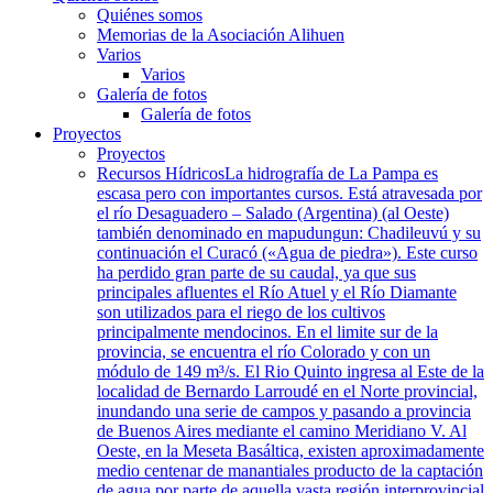
Quiénes somos
Memorias de la Asociación Alihuen
Varios
Varios
Galería de fotos
Galería de fotos
Proyectos
Proyectos
Recursos Hídricos
La hidrografía de La Pampa es
escasa pero con importantes cursos. Está atravesada por
el río Desaguadero – Salado (Argentina) (al Oeste)
también denominado en mapudungun: Chadileuvú y su
continuación el Curacó («Agua de piedra»). Este curso
ha perdido gran parte de su caudal, ya que sus
principales afluentes el Río Atuel y el Río Diamante
son utilizados para el riego de los cultivos
principalmente mendocinos. En el limite sur de la
provincia, se encuentra el río Colorado y con un
módulo de 149 m³/s. El Rio Quinto ingresa al Este de la
localidad de Bernardo Larroudé en el Norte provincial,
inundando una serie de campos y pasando a provincia
de Buenos Aires mediante el camino Meridiano V. Al
Oeste, en la Meseta Basáltica, existen aproximadamente
medio centenar de manantiales producto de la captación
de agua por parte de aquella vasta región interprovincial