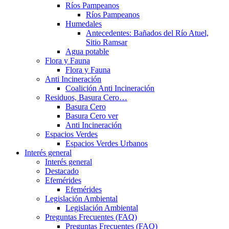
Ríos Pampeanos
Ríos Pampeanos
Humedales
Antecedentes: Bañados del Río Atuel,
Sitio Ramsar
Agua potable
Flora y Fauna
Flora y Fauna
Anti Incineración
Coalición Anti Incineración
Residuos, Basura Cero…
Basura Cero
Basura Cero ver
Anti Incineración
Espacios Verdes
Espacios Verdes Urbanos
Interés general
Interés general
Destacado
Efemérides
Efemérides
Legislación Ambiental
Legislación Ambiental
Preguntas Frecuentes (FAQ)
Preguntas Frecuentes (FAQ)