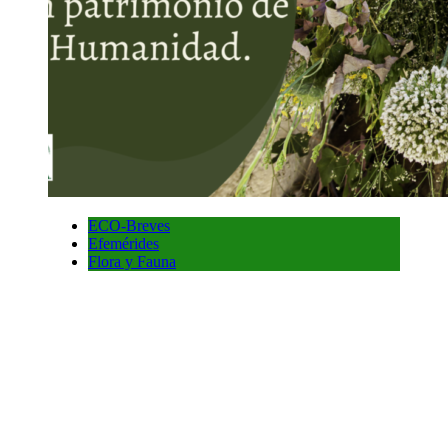
ECO-Breves
Efemérides
Flora y Fauna