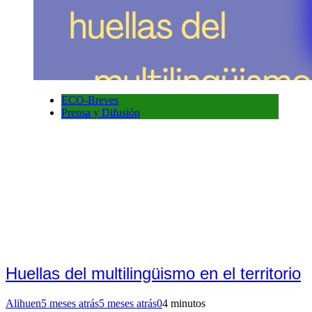
ECO-Breves
Prensa y Difusión
Huellas del multilingüismo en el territorio
Alihuen
5 meses atrás
5 meses atrás
0
4 minutos