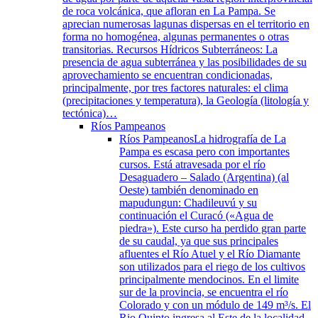
de roca volcánica, que afloran en La Pampa. Se
aprecian numerosas lagunas dispersas en el territorio en
forma no homogénea, algunas permanentes o otras
transitorias. Recursos Hídricos Subterráneos: La
presencia de agua subterránea y las posibilidades de su
aprovechamiento se encuentran condicionadas,
principalmente, por tres factores naturales: el clima
(precipitaciones y temperatura), la Geología (litología y
tectónica)…
Ríos Pampeanos
Ríos Pampeanos
La hidrografía de La
Pampa es escasa pero con importantes
cursos. Está atravesada por el río
Desaguadero – Salado (Argentina) (al
Oeste) también denominado en
mapudungun: Chadileuvú y su
continuación el Curacó («Agua de
piedra»). Este curso ha perdido gran parte
de su caudal, ya que sus principales
afluentes el Río Atuel y el Río Diamante
son utilizados para el riego de los cultivos
principalmente mendocinos. En el limite
sur de la provincia, se encuentra el río
Colorado y con un módulo de 149 m³/s. El
Rio Quinto ingresa al Este de la localidad