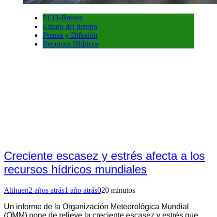
ECO-Breves
Estado del tiempo
Prensa y Difusión
Recursos Hídricos
Creciente escasez y estrés afecta a los
recursos hídricos mundiales
Alihuen
2 años atrás
1 año atrás
0
20 minutos
Un informe de la Organización Meteorológica Mundial
(OMM) pone de relieve la creciente escasez y estrés que