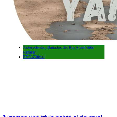
Antecedentes: Bañados del Río Atuel, Sitio
Ramsar
ECO-Chicos