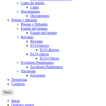
Links de interés
Links
Documentos
Documentos
Prensa y difusión
Prensa y Difusión
Estado del tiempo
Estado del tiempo
Revistas
Revistas
ECO-breves
ECO-Breves
ECO-chicos
ECO-Chicos
Escritores Pampeanos
Escritores Pampeanos
Encuestas
Encuestas
Denuncias
Contacto
Menú
Inicio
Quiénes somos