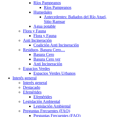
Ríos Pampeanos
Ríos Pampeanos
Humedales
Antecedentes: Bañados del Río Atuel,
Sitio Ramsar
Agua potable
Flora y Fauna
Flora y Fauna
Anti Incineración
Coalición Anti Incineración
Residuos, Basura Cero…
Basura Cero
Basura Cero ver
Anti Incineración
Espacios Verdes
Espacios Verdes Urbanos
Interés general
Interés general
Destacado
Efemérides
Efemérides
Legislación Ambiental
Legislación Ambiental
Preguntas Frecuentes (FAQ)
Preguntas Frecuentes (FAQ)