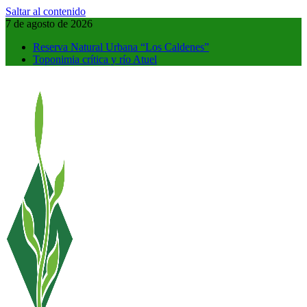
Saltar al contenido
7 de agosto de 2026
Reserva Natural Urbana “Los Caldenes”
Toponimia crítica y río Atuel