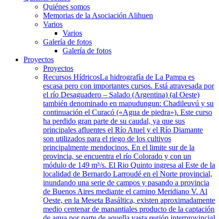
Quiénes somos
Memorias de la Asociación Alihuen
Varios
Varios
Galería de fotos
Galería de fotos
Proyectos
Proyectos
Recursos Hídricos
La hidrografía de La Pampa es
escasa pero con importantes cursos. Está atravesada por
el río Desaguadero – Salado (Argentina) (al Oeste)
también denominado en mapudungun: Chadileuvú y su
continuación el Curacó («Agua de piedra»). Este curso
ha perdido gran parte de su caudal, ya que sus
principales afluentes el Río Atuel y el Río Diamante
son utilizados para el riego de los cultivos
principalmente mendocinos. En el limite sur de la
provincia, se encuentra el río Colorado y con un
módulo de 149 m³/s. El Rio Quinto ingresa al Este de la
localidad de Bernardo Larroudé en el Norte provincial,
inundando una serie de campos y pasando a provincia
de Buenos Aires mediante el camino Meridiano V. Al
Oeste, en la Meseta Basáltica, existen aproximadamente
medio centenar de manantiales producto de la captación
de agua por parte de aquella vasta región interprovincial