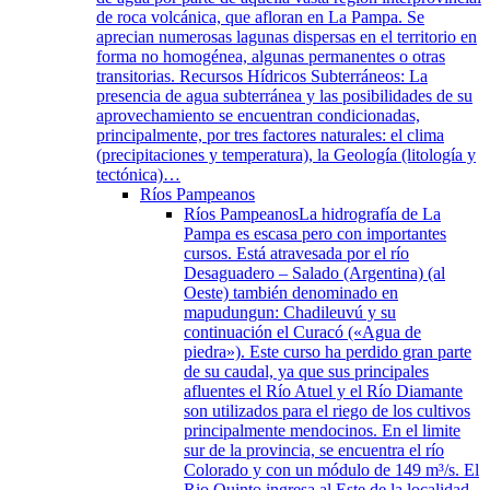
de roca volcánica, que afloran en La Pampa. Se
aprecian numerosas lagunas dispersas en el territorio en
forma no homogénea, algunas permanentes o otras
transitorias. Recursos Hídricos Subterráneos: La
presencia de agua subterránea y las posibilidades de su
aprovechamiento se encuentran condicionadas,
principalmente, por tres factores naturales: el clima
(precipitaciones y temperatura), la Geología (litología y
tectónica)…
Ríos Pampeanos
Ríos Pampeanos
La hidrografía de La
Pampa es escasa pero con importantes
cursos. Está atravesada por el río
Desaguadero – Salado (Argentina) (al
Oeste) también denominado en
mapudungun: Chadileuvú y su
continuación el Curacó («Agua de
piedra»). Este curso ha perdido gran parte
de su caudal, ya que sus principales
afluentes el Río Atuel y el Río Diamante
son utilizados para el riego de los cultivos
principalmente mendocinos. En el limite
sur de la provincia, se encuentra el río
Colorado y con un módulo de 149 m³/s. El
Rio Quinto ingresa al Este de la localidad