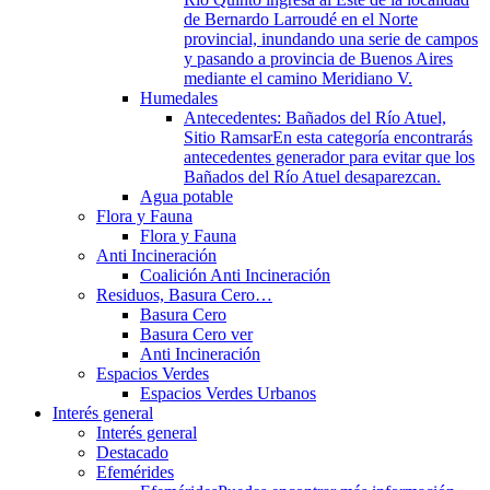
de Bernardo Larroudé en el Norte
provincial, inundando una serie de campos
y pasando a provincia de Buenos Aires
mediante el camino Meridiano V.
Humedales
Antecedentes: Bañados del Río Atuel,
Sitio Ramsar
En esta categoría encontrarás
antecedentes generador para evitar que los
Bañados del Río Atuel desaparezcan.
Agua potable
Flora y Fauna
Flora y Fauna
Anti Incineración
Coalición Anti Incineración
Residuos, Basura Cero…
Basura Cero
Basura Cero ver
Anti Incineración
Espacios Verdes
Espacios Verdes Urbanos
Interés general
Interés general
Destacado
Efemérides