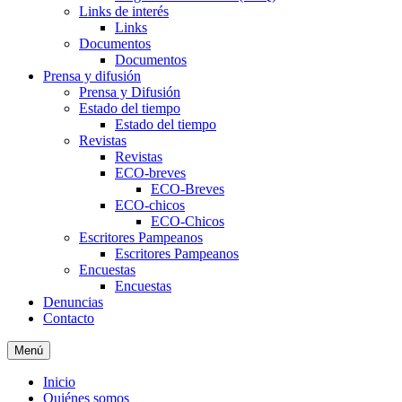
Links de interés
Links
Documentos
Documentos
Prensa y difusión
Prensa y Difusión
Estado del tiempo
Estado del tiempo
Revistas
Revistas
ECO-breves
ECO-Breves
ECO-chicos
ECO-Chicos
Escritores Pampeanos
Escritores Pampeanos
Encuestas
Encuestas
Denuncias
Contacto
Menú
Inicio
Quiénes somos