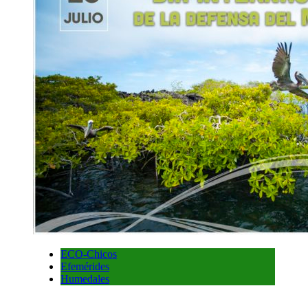
ECO-Chicos
Efemérides
Humedales