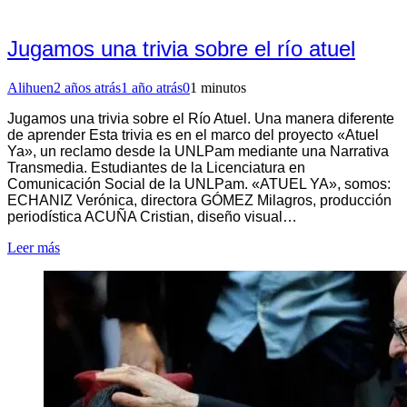
Jugamos una trivia sobre el río atuel
Alihuen
2 años atrás
1 año atrás
0
1 minutos
Jugamos una trivia sobre el Río Atuel. Una manera diferente
de aprender Esta trivia es en el marco del proyecto «Atuel
Ya», un reclamo desde la UNLPam mediante una Narrativa
Transmedia. Estudiantes de la Licenciatura en
Comunicación Social de la UNLPam. «ATUEL YA», somos:
ECHANIZ Verónica, directora GÓMEZ Milagros, producción
periodística ACUÑA Cristian, diseño visual…
Leer más